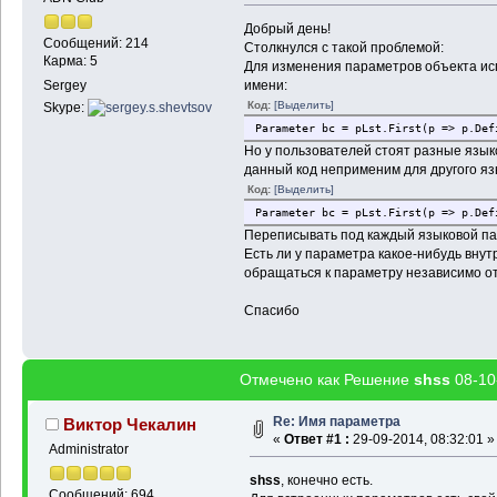
Добрый день!
Сообщений: 214
Столкнулся с такой проблемой:
Карма: 5
Для изменения параметров объекта ис
имени:
Sergey
Код:
[Выделить]
Skype:
Parameter bc = pLst.First(p => p.Def
Но у пользователей стоят разные языко
данный код неприменим для другого язы
Код:
[Выделить]
Parameter bc = pLst.First(p => p.Def
Переписывать под каждый языковой пак
Есть ли у параметра какое-нибудь внут
обращаться к параметру независимо о
Спасибо
Отмечено как Решение
shss
08-10
Re: Имя параметра
Виктор Чекалин
«
Ответ #1 :
29-09-2014, 08:32:01 »
Administrator
shss
, конечно есть.
Сообщений: 694