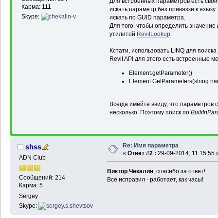
Для встроенных параметров есть сво
Карма: 111
искать параметр без привязки к языку
Skype:
искать по GUID параметра.
Для того, чтобы определить значение
утилитой
RevitLookup
.
Кстати, использовать LINQ для поиска
Revit API для этого есть встроенные м
Element.getParameter()
Element.GetParameters(string na
Всегда имейте ввиду, что параметров
несколько. Поэтому поиск по
BuiltInPa
Re: Имя параметра
shss
«
Ответ #2 :
29-09-2014, 11:15:55 
ADN Club
Виктор Чекалин
, спасибо за ответ!
Сообщений: 214
Все исправил - работает, как часы!
Карма: 5
Sergey
Skype: