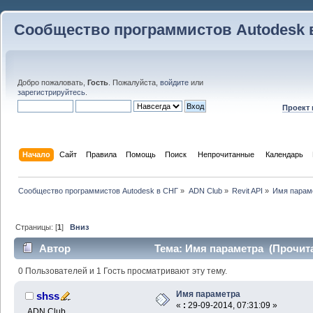
Сообщество программистов Autodesk 
Добро пожаловать,
Гость
. Пожалуйста,
войдите
или
зарегистрируйтесь
.
Проект
Начало
Сайт
Правила
Помощь
Поиск
 Непрочитанные 
Календарь
Сообщество программистов Autodesk в СНГ
»
ADN Club
»
Revit API
»
Имя парам
Страницы: [
1
]
Вниз
Автор
Тема: Имя параметра (Прочита
0 Пользователей и 1 Гость просматривают эту тему.
Имя параметра
shss
«
:
29-09-2014, 07:31:09 »
ADN Club