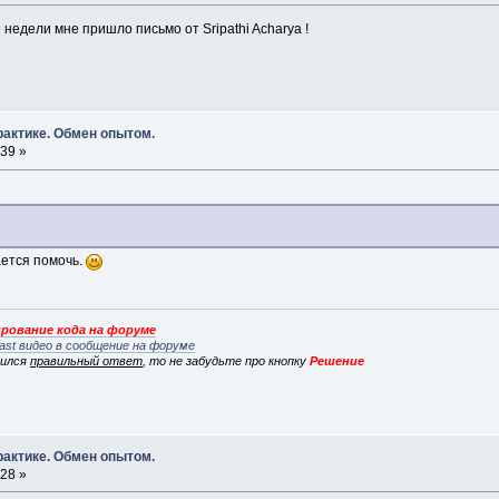
 недели мне пришло письмо от Sripathi Acharya !
рактике. Обмен опытом.
:39 »
1
ается помочь.
рование кода на форуме
ast видео в сообщение на форуме
вился
правильный ответ
, то не забудьте про кнопку
Решение
рактике. Обмен опытом.
:28 »