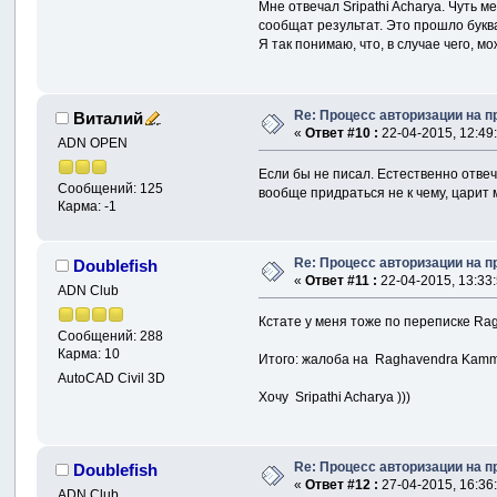
Мне отвечал Sripathi Acharya. Чуть
сообщат результат. Это прошло буква
Я так понимаю, что, в случае чего, м
Re: Процесс авторизации на п
Виталий
«
Ответ #10 :
22-04-2015, 12:49
ADN OPEN
Если бы не писал. Естественно отвеча
Сообщений: 125
вообще придраться не к чему, царит 
Карма: -1
Re: Процесс авторизации на п
Doublefish
«
Ответ #11 :
22-04-2015, 13:33:
ADN Club
Кстате у меня тоже по переписке Ra
Сообщений: 288
Карма: 10
Итого: жалоба на Raghavendra Kamm
AutoCAD Civil 3D
Хочу Sripathi Acharya )))
Re: Процесс авторизации на п
Doublefish
«
Ответ #12 :
27-04-2015, 16:36
ADN Club