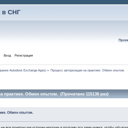
 в СНГ
Проек
Вход
Регистрация
 (ранее Autodesk Exchange Apps)
»
Процесс авторизации на практике. Обмен опытом.
а практике. Обмен опытом. (Прочитано 115136 раз)
ике. Обмен опытом.
 не все понятно как устроен магазин и поэтому эта тема нужна, чтобы объяс