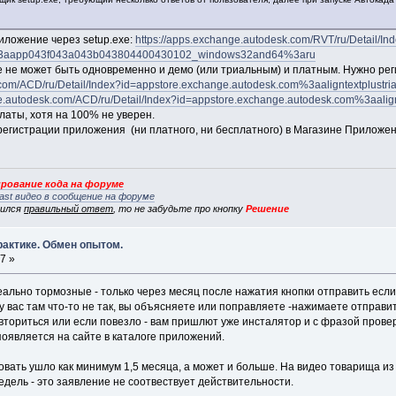
иложение через setup.exe:
https://apps.exchange.autodesk.com/RVT/ru/Detail/In
m%3aapp043f043a043b043804400430102_windows32and64%3aru
е не может быть одновременно и демо (или триальным) и платным. Нужно ре
k.com/ACD/ru/Detail/Index?id=appstore.exchange.autodesk.com%3aaligntextplus
ge.autodesk.com/ACD/ru/Detail/Index?id=appstore.exchange.autodesk.com%3aal
латы, хотя на 100% не уверен.
 регистрации приложения (ни платного, ни бесплатного) в Магазине Приложен
рование кода на форуме
ast видео в сообщение на форуме
вился
правильный ответ
, то не забудьте про кнопку
Решение
рактике. Обмен опытом.
7 »
еально тормозные - только через месяц после нажатия кнопки отправить если 
у вас там что-то не так, вы объясняете или поправляете -нажимаете отправит
вториться или если повезло - вам пришлют уже инсталятор и с фразой провер
 появляется на сайте в каталоге приложений.
овать ушло как минимум 1,5 месяца, а может и больше. На видео товарища из 
едель - это заявление не соотвествует действительности.