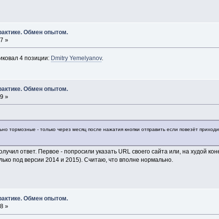
рактике. Обмен опытом.
7 »
ликовал 4 позиции:
Dmitry Yemelyanov
.
рактике. Обмен опытом.
9 »
7
ьно тормозные - только через месяц после нажатия кнопки отправить если повезёт приходит
лучил ответ. Первое - попросили указать URL своего сайта или, на худой кон
олько под версии 2014 и 2015). Считаю, что вполне нормально.
рактике. Обмен опытом.
8 »