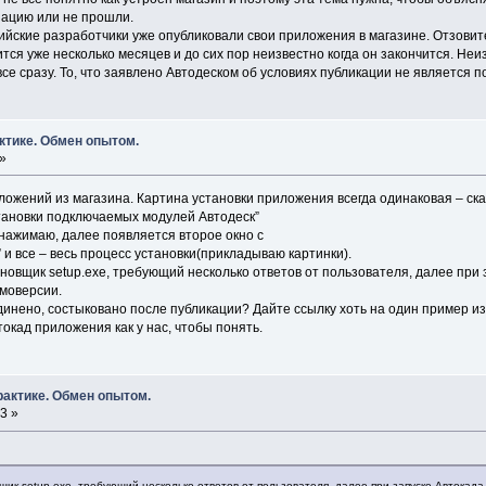
зацию или не прошли.
сийские разработчики уже опубликовали свои приложения в магазине. Отзовите
ся уже несколько месяцев и до сих пор неизвестно когда он закончится. Неиз
е сразу. То, что заявлено Автодеском об условиях публикации не является 
ктике. Обмен опытом.
 »
ложений из магазина. Картина установки приложения всегда одинаковая – ск
тановки подключаемых модулей Автодеск”
 нажимаю, далее появляется второе окно с
и все – весь процесс установки(прикладываю картинки).
новщик setup.exe, требующий несколько ответов от пользователя, далее при 
емоверсии.
динено, состыковано после публикации? Дайте ссылку хоть на один пример из
окад приложения как у нас, чтобы понять.
рактике. Обмен опытом.
3 »
ик setup.exe, требующий несколько ответов от пользователя, далее при запуске Автокада