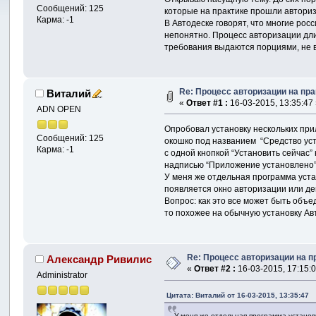
Сообщений: 125
которые на практике прошли автори
Карма: -1
В Автодеске говорят, что многие рос
непонятно. Процесс авторизации длит
требования выдаются порциями, не вс
Re: Процесс авторизации на пра
Виталий
«
Ответ #1 :
16-03-2015, 13:35:47
ADN OPEN
Опробовал установку нескольких при
Сообщений: 125
окошко под названием “Средство ус
Карма: -1
с одной кнопкой “Установить сейчас”
надписью “Приложение установлено” 
У меня же отдельная программа уста
появляется окно авторизации или д
Вопрос: как это все может быть объе
то похожее на обычную установку Авт
Re: Процесс авторизации на п
Александр Ривилис
«
Ответ #2 :
16-03-2015, 17:15:0
Administrator
Цитата: Виталий от 16-03-2015, 13:35:47
У меня же отдельная программа установщ