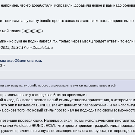
, например, что-то доработали, исправили, добавили новое и вам надо обнови
e - они вам вашу папку bundle просто запаковывают в exe как на скрине выше 
й плагин )))))))))))))))))
ин - но руки не поднимаются, т.к. только через месяц придёт ответ и то если 
015, 19:36:17 от Doublefish
»
рактике. Обмен опытом.
3 »
7
они вам вашу папку bundle просто запаковывают в exe как на скрине выше и всё.
 при моем опыте у вас еще все быстро происходит.
й вывод. Вы использовали новый стиль установки приложения, в котором сам 
 что они и называют BUNDLE (пакет данных от разработчика). Я же использую
а основе того что новый стиль просто нам не подходит по своим возможностя
петенция проверяющих. Например, видя что мы используем свой инсталятор 
м стиле Autoloader/BUNDLE/XML, что просто приводит разработчика приложен
 русские приложения индусы не знающие ни слова по-русски, т.е. переводят