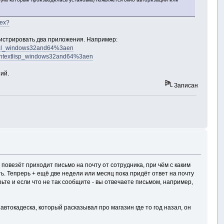
dex?
гистрировать два приложения. Например:
trial_windows32and64%3aen
igntextlisp_windows32and64%3aen
ий.
Записан
повезёт приходит письмо на почту от сотрудника, при чём с каким
ь. Тепрерь + ещё две недели или месяц пока придёт ответ на почту
ьте и если что не так сообщите - вы отвечаете письмом, например,
автокадеска, который расказывал про магазин где то год назал, он