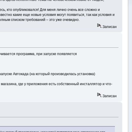
сь, кто опубликовался! Для меня лично очень все сложно и
вестно какие еще новые условия могут появиться, так как условия и
полным списком требований – это уже очевидно.
Записан
ачивается программа, при запуске появляется
запуске Автокада (на который производилась установка)
 магазина, где у приложения есть собственный инсталлятор и что-
Записан
 (на который производилась установка) появляется окно авторизации или