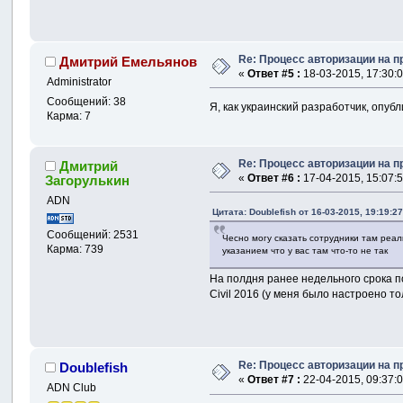
Re: Процесс авторизации на п
Дмитрий Емельянов
«
Ответ #5 :
18-03-2015, 17:30:0
Administrator
Сообщений: 38
Я, как украинский разработчик, опуб
Карма: 7
Re: Процесс авторизации на п
Дмитрий
«
Ответ #6 :
17-04-2015, 15:07:5
Загорулькин
ADN
Цитата: Doublefish от 16-03-2015, 19:19:2
Сообщений: 2531
Чесно могу сказать сотрудники там реал
Карма: 739
указанием что у вас там что-то не так
На полдня ранее недельного срока по
Civil 2016 (у меня было настроено т
Re: Процесс авторизации на п
Doublefish
«
Ответ #7 :
22-04-2015, 09:37:0
ADN Club