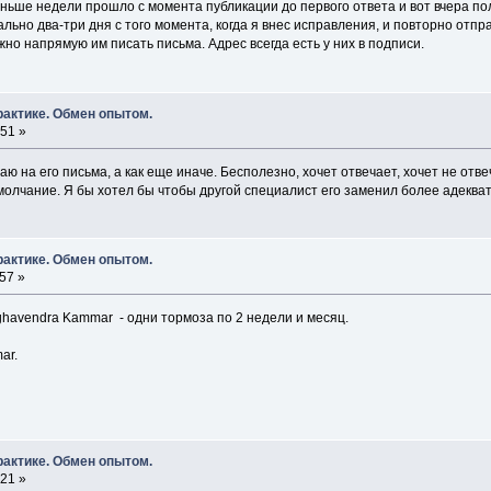
 меньше недели прошло с момента публикации до первого ответа и вот вчера 
льно два-три дня с того момента, когда я внес исправления, и повторно отп
ожно напрямую им писать письма. Адрес всегда есть у них в подписи.
рактике. Обмен опытом.
:51 »
ю на его письма, а как еще иначе. Бесполезно, хочет отвечает, хочет не отвеч
молчание. Я бы хотел бы чтобы другой специалист его заменил более адекватн
рактике. Обмен опытом.
57 »
ghavendra Kammar - одни тормоза по 2 недели и месяц.
ar.
рактике. Обмен опытом.
:21 »