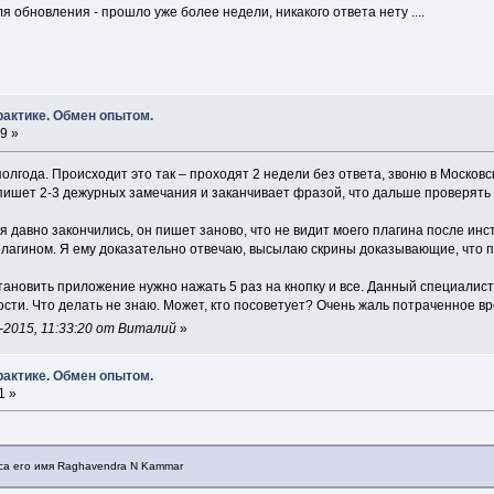
я обновления - прошло уже более недели, никакого ответа нету ....
рактике. Обмен опытом.
9 »
олгода. Происходит это так – проходят 2 недели без ответа, звоню в Москов
ишет 2-3 дежурных замечания и заканчивает фразой, что дальше проверять не
я давно закончились, он пишет заново, что не видит моего плагина после ин
плагином. Я ему доказательно отвечаю, высылаю скрины доказывающие, что 
тановить приложение нужно нажать 5 раз на кнопку и все. Данный специалист 
и. Что делать не знаю. Может, кто посоветует? Очень жаль потраченное вр
-2015, 11:33:20 от Виталий
»
рактике. Обмен опытом.
1 »
са его имя Raghavendra N Kammar