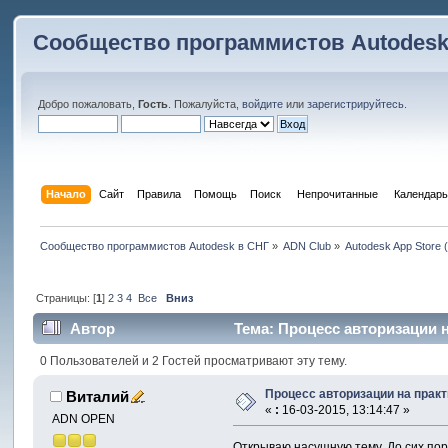
Сообщество программистов Autodesk
Добро пожаловать,
Гость
. Пожалуйста,
войдите
или
зарегистрируйтесь
.
Начало
Сайт
Правила
Помощь
Поиск
 Непрочитанные 
Календарь
Сообщество программистов Autodesk в СНГ
»
ADN Club
»
Autodesk App Store
Страницы: [
1
]
2
3
4
Все
Вниз
Автор
Тема: Процесс авторизации н
0 Пользователей и 2 Гостей просматривают эту тему.
Процесс авторизации на практ
Виталий
«
:
16-03-2015, 13:14:47 »
ADN OPEN
Открываю насущную тему. До сих пор