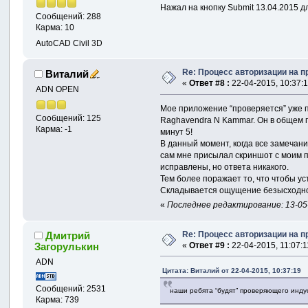
Нажал на кнопку Submit 13.04.2015 дл
Сообщений: 288
Карма: 10
AutoCAD Civil 3D
Re: Процесс авторизации на п
Виталий
«
Ответ #8 :
22-04-2015, 10:37:1
ADN OPEN
Мое приложение “проверяется” уже п
Сообщений: 125
Raghavendra N Kammar. Он в общем п
Карма: -1
минут 5!
В данный момент, когда все замечани
сам мне присылал скриншот с моим 
исправлены, но ответа никакого.
Тем более поражает то, что чтобы ус
Складывается ощущение безысходност
«
Последнее редактирование: 13-05
Re: Процесс авторизации на п
Дмитрий
«
Ответ #9 :
22-04-2015, 11:07:1
Загорулькин
ADN
Цитата: Виталий от 22-04-2015, 10:37:19
Сообщений: 2531
наши ребята “будят” проверяющего инду
Карма: 739