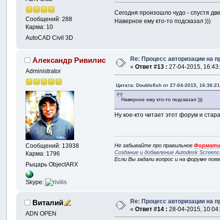
Сегодня произошло чудо - спустя две
Сообщений: 288
Наверное ему кто-то подсказал )))
Карма: 10
AutoCAD Civil 3D
Re: Процесс авторизации на п
Александр Ривилис
«
Ответ #13 :
27-04-2015, 16:43
Administrator
Цитата: Doublefish от 27-04-2015, 16:36:2
Наверное ему кто-то подсказал )))
Ну кое-кто читает этот форум и стар
Не забывайте про правильное
Формати
Сообщений: 13938
Создание и добавление Autodesk Screenc
Карма: 1796
Если Вы задали вопрос и на форуме поя
Рыцарь ObjectARX
Skype:
Re: Процесс авторизации на п
Виталий
«
Ответ #14 :
28-04-2015, 10:04
ADN OPEN