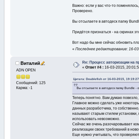
Важно: если у вас что-то поменялось
Проверено.
Вы отсылаете в автодеск папку Bundl
Придётся признаться - на скринах это мо
Вот надо бы мне сейчас обновить плаг
«
Последнее редактирование: 16-03-2
Re: Процесс авторизации на п
Виталий
«
Ответ #4 :
16-03-2015, 20:01:5
ADN OPEN
Цитата: Doublefish от 16-03-2015, 19:19:2
Сообщений: 125
Карма: -1
Вы отсылаете в автодеск папку Bundle - 
Теперь понятно. Вам думаю повезло,
Главное можно сделать уже некоторы
данных разработчика, то собственно,
называют старым стилем установки, н
использовать невозможно.
Сейчас же очень разочаровывает ком
реализации своих требований в ново
Еще нужно учитывать, что проверяют