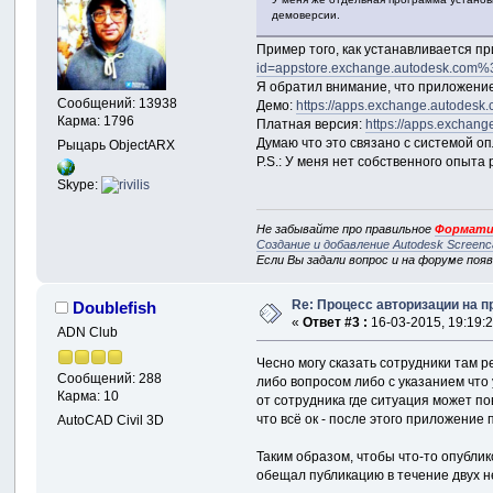
демоверсии.
Пример того, как устанавливается пр
id=appstore.exchange.autodesk.co
Я обратил внимание, что приложени
Сообщений: 13938
Демо:
https://apps.exchange.autodes
Карма: 1796
Платная версия:
https://apps.exchan
Думаю что это связано с системой оп
Рыцарь ObjectARX
P.S.: У меня нет собственного опыта
Skype:
Не забывайте про правильное
Формати
Создание и добавление Autodesk Screenc
Если Вы задали вопрос и на форуме поя
Re: Процесс авторизации на п
Doublefish
«
Ответ #3 :
16-03-2015, 19:19:2
ADN Club
Чесно могу сказать сотрудники там р
Сообщений: 288
либо вопросом либо с указанием что 
Карма: 10
от сотрудника где ситуация может по
что всё ок - после этого приложение
AutoCAD Civil 3D
Таким образом, чтобы что-то опублик
обещал публикацию в течение двух н