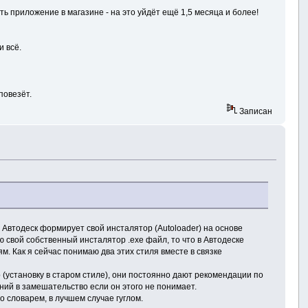
ть приложение в магазине - на это уйдёт ещё 1,5 месяца и более!
и всё.
повезёт.
Записан
Автодеск формирует свой инсталятор (Autoloader) на основе
 свой собственный инсталятор .exe файл, то что в Автодеске
м. Как я сейчас понимаю два этих стиля вместе в связке
(установку в старом стиле), они постоянно дают рекомендации по
ий в замешательство если он этого не понимает.
 со словарем, в лучшем случае гуглом.