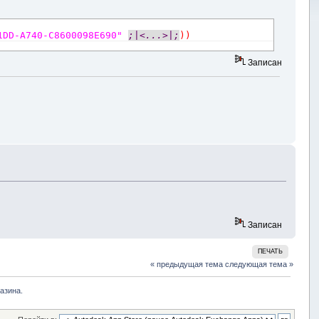
1DD-A740-C8600098E690"
;|<...>|;
)
)
Записан
Записан
ПЕЧАТЬ
« предыдущая тема
следующая тема »
азина. 