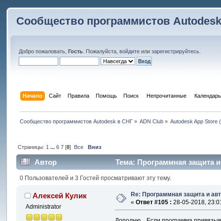
Сообщество программистов Autodesk
Добро пожаловать,
Гость
. Пожалуйста,
войдите
или
зарегистрируйтесь
.
Начало
Сайт
Правила
Помощь
Поиск
 Непрочитанные 
Календарь
Сообщество программистов Autodesk в СНГ
»
ADN Club
»
Autodesk App Store
Страницы:
1
...
6
7
[
8
]
Все
Вниз
Автор
Тема: Программная защита и
0 Пользователей и 3 Гостей просматривают эту тему.
Re: Программная защита и ав
Алексей Кулик
«
Ответ #105 :
28-05-2018, 23:0
Administrator
Дополню... Если программа привязыв