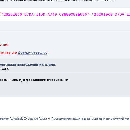
(
"292910C0-D7DA-11DD-A740-C8600098E960"
"292910C0-D7DA-1
о так!
те про его
форматирование
!
торизация приложений магазина.
0:44 »
чень помогли, и дополнение очень кстати.
 (ранее Autodesk Exchange Apps)
»
Программная защита и авторизация приложений маг