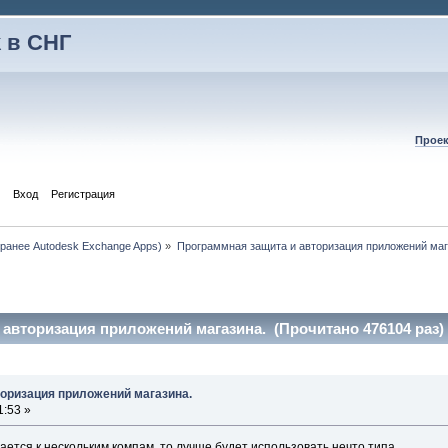
 в СНГ
Проек
Вход
Регистрация
 (ранее Autodesk Exchange Apps)
»
Программная защита и авторизация приложений маг
 авторизация приложений магазина. (Прочитано 476104 раз)
торизация приложений магазина.
1:53 »
ается к нескольким компам, то лучше будет использовать нечто типа