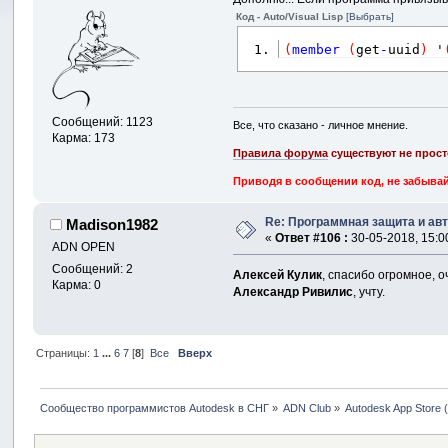
Код - Auto/Visual Lisp
[Выбрать]
(
member
(
get
-
uuid
)
 '
Сообщений: 1123
Все, что сказано - личное мнение.
Карма: 173
Правила форума
существуют не прост
Приводя в сообщении код, не забывай
Re: Программная защита и ав
Madison1982
«
Ответ #106 :
30-05-2018, 15:0
ADN OPEN
Сообщений: 2
Алексей Кулик
, спасибо огромное, о
Карма: 0
Александр Ривилис
, учту.
Страницы:
1
...
6
7
[
8
]
Все
Вверх
Сообщество программистов Autodesk в СНГ
»
ADN Club
»
Autodesk App Store