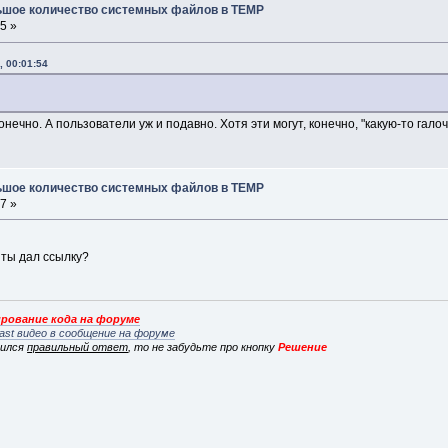
льшое количество системных файлов в TEMP
5 »
, 00:01:54
онечно. А пользователи уж и подавно. Хотя эти могут, конечно, "какую-то галоч
льшое количество системных файлов в TEMP
7 »
 ты дал ссылку?
рование кода на форуме
ast видео в сообщение на форуме
вился
правильный ответ
, то не забудьте про кнопку
Решение