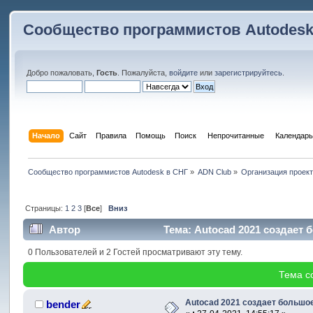
Сообщество программистов Autodesk
Добро пожаловать,
Гость
. Пожалуйста,
войдите
или
зарегистрируйтесь
.
Начало
Сайт
Правила
Помощь
Поиск
 Непрочитанные 
Календарь
Сообщество программистов Autodesk в СНГ
»
ADN Club
»
Организация проек
Страницы:
1
2
3
[
Все
]
Вниз
Автор
Тема: Autocad 2021 создает
0 Пользователей и 2 Гостей просматривают эту тему.
Тема с
Autocad 2021 создает большо
bender