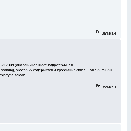
Записан
3E67F7839 (аналогичная шестнадцатеричная
, Roaming, в которых содержится информация связанная с AutoCAD,
руктура такая:
Записан