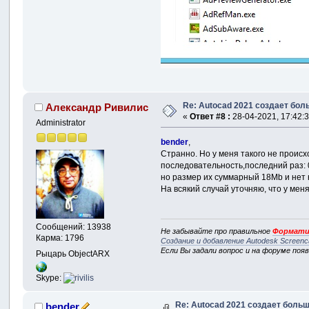
Re: Autocad 2021 создает бо
Александр Ривилис
«
Ответ #8 :
28-04-2021, 17:42:3
Administrator
bender
,
Странно. Но у меня такого не прои
последовательность,последний раз: 
но размер их суммарный 18Mb и нет 
На всякий случай уточняю, что у ме
Сообщений: 13938
Не забывайте про правильное
Формати
Карма: 1796
Создание и добавление Autodesk Screenc
Если Вы задали вопрос и на форуме поя
Рыцарь ObjectARX
Skype:
Re: Autocad 2021 создает боль
bender