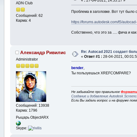
«
:
27-04-2021, 14:55:17 »
ADN Club
Проблема в заголовке. Вот тут было
Сообщений: 62
Карма: 4
https://forums.autodesk.com/t5/autocad
Собственно, что это за ..... фича и ка
Re: Autocad 2021 создает бо
Александр Ривилис
«
Ответ #1 :
28-04-2021, 00:01:5
Administrator
bender
,
Ты пользуешься XREFCOMPARE?
Не забывайте про правильное
Формати
Создание и добавление Autodesk Screenc
Если Вы задали вопрос и на форуме поя
Сообщений: 13938
Карма: 1796
Рыцарь ObjectARX
Skype: