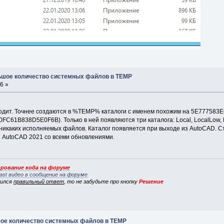
льшое количество системных файлов в TEMP
6 »
сходит. Точнее создаются в %TEMP% каталоги с именем похожим на 5E77758
0FC61B838D5E0F6B). Только в ней появляются три каталога: Local, LocalLow
никаких исполняемых файлов. Каталог появляется при выходе из AutoCAD. Ст
ня AutoCAD 2021 со всеми обновлениями.
рование кода на форуме
ast видео в сообщение на форуме
вился
правильный ответ
, то не забудьте про кнопку
Решение
шое количество системных файлов в TEMP