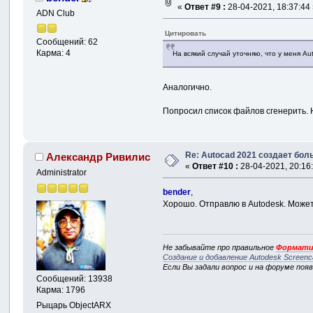
«
Ответ #9 :
28-04-2021, 18:37:44
ADN Club
Цитировать
Сообщений: 62
Карма: 4
На всякий случай уточняю, что у меня A
Аналогично.
Попросил список файлов сгенерить. Не
Re: Autocad 2021 создает бо
Александр Ривилис
«
Ответ #10 :
28-04-2021, 20:16
Administrator
bender
,
Хорошо. Отправлю в Autodesk. Может
Не забывайте про правильное
Формати
Создание и добавление Autodesk Screenc
Если Вы задали вопрос и на форуме поя
Сообщений: 13938
Карма: 1796
Рыцарь ObjectARX