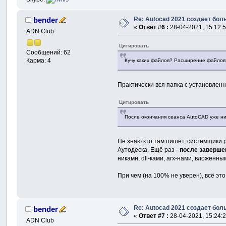
Re: Autocad 2021 создает бо
bender
«
Ответ #6 :
28-04-2021, 15:12:5
ADN Club
Цитировать
Сообщений: 62
Карма: 4
Кучу каких файлов? Расширение файлов
Практически вся папка с установлен
Цитировать
После окончания сеанса AutoCAD уже нич
Не знаю кто там пишет, системщики 
Аутодеска. Ещё раз -
после заверше
никами, dll-ками, arx-нами, вложенны
При чем (на 100% не уверен), всё эт
Re: Autocad 2021 создает бо
bender
«
Ответ #7 :
28-04-2021, 15:24:2
ADN Club