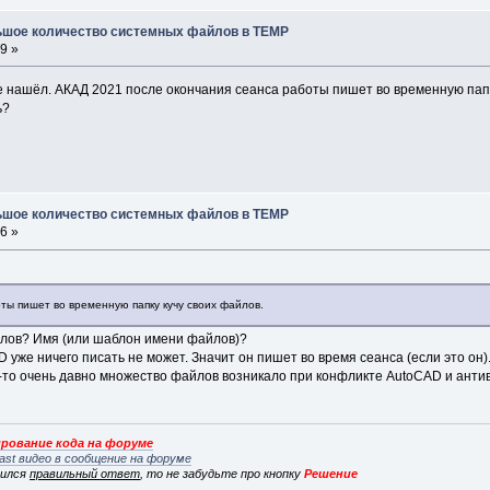
льшое количество системных файлов в TEMP
9 »
ме нашёл. АКАД 2021 после окончания сеанса работы пишет во временную папк
ь?
льшое количество системных файлов в TEMP
6 »
ты пишет во временную папку кучу своих файлов.
лов? Имя (или шаблон имени файлов)?
D уже ничего писать не может. Значит он пишет во время сеанса (если это он)
да-то очень давно множество файлов возникало при конфликте AutoCAD и анти
рование кода на форуме
ast видео в сообщение на форуме
вился
правильный ответ
, то не забудьте про кнопку
Решение