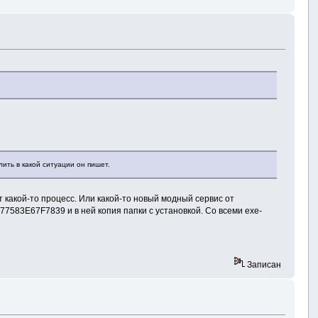
ить в какой ситуации он пишет.
 какой-то процесс. Или какой-то новый модный сервис от
7583E67F7839 и в ней копия папки с установкой. Со всеми exe-
Записан