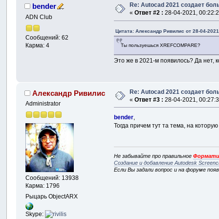
Re: Autocad 2021 создает бо
bender
«
Ответ #2 :
28-04-2021, 00:22:2
ADN Club
Цитата: Александр Ривилис от 28-04-2021
Сообщений: 62
Карма: 4
Ты пользуешься XREFCOMPARE?
Это же в 2021-м появилось? Да нет, к
Re: Autocad 2021 создает бо
Александр Ривилис
«
Ответ #3 :
28-04-2021, 00:27:3
Administrator
bender
,
Тогда причем тут та тема, на которую
Не забывайте про правильное
Формати
Создание и добавление Autodesk Screenc
Если Вы задали вопрос и на форуме поя
Сообщений: 13938
Карма: 1796
Рыцарь ObjectARX
Skype: