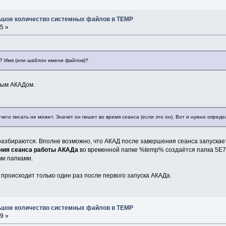
льшое количество системных файлов в TEMP
5 »
? Имя (или шаблон имени файлов)?
ным АКАДом.
его писать не может. Значит он пишет во время сеанса (если это он). Вот и нужно определ
разбираются. Вполне возможно, что АКАД после завершения сеанса запускает
ния сеанса работы АКАДа
во временной папке %temp% создаётся папка 5E77
ми папками.
о происходит только один раз после первого запуска АКАДа.
льшое количество системных файлов в TEMP
9 »