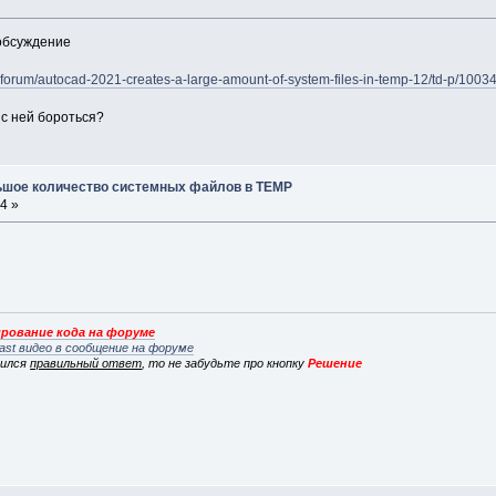
 обсуждение
-forum/autocad-2021-creates-a-large-amount-of-system-files-in-temp-12/td-p/1003
к с ней бороться?
льшое количество системных файлов в TEMP
4 »
рование кода на форуме
ast видео в сообщение на форуме
вился
правильный ответ
, то не забудьте про кнопку
Решение