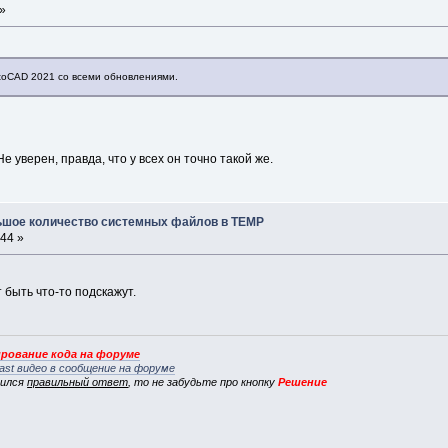
 »
utoCAD 2021 со всеми обновлениями.
 уверен, правда, что у всех он точно такой же.
льшое количество системных файлов в TEMP
:44 »
 быть что-то подскажут.
рование кода на форуме
ast видео в сообщение на форуме
вился
правильный ответ
, то не забудьте про кнопку
Решение