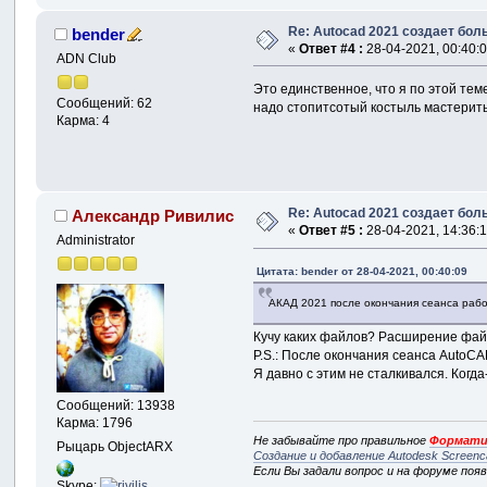
Re: Autocad 2021 создает бо
bender
«
Ответ #4 :
28-04-2021, 00:40:0
ADN Club
Это единственное, что я по этой те
Сообщений: 62
надо стопитсотый костыль мастерит
Карма: 4
Re: Autocad 2021 создает бо
Александр Ривилис
«
Ответ #5 :
28-04-2021, 14:36:1
Administrator
Цитата: bender от 28-04-2021, 00:40:09
АКАД 2021 после окончания сеанса рабо
Кучу каких файлов? Расширение фай
P.S.: После окончания сеанса AutoCA
Я давно с этим не сталкивался. Ког
Сообщений: 13938
Карма: 1796
Не забывайте про правильное
Формати
Рыцарь ObjectARX
Создание и добавление Autodesk Screenc
Если Вы задали вопрос и на форуме поя
Skype: