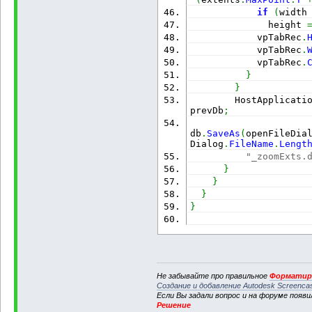
if
(
width
              height 
            vpTabRec
.
            vpTabRec
.
            vpTabRec
.
}
}
        HostApplicati
prevDb
;
db
.
SaveAs
(
openFileDia
Dialog
.
FileName
.
Lengt
"_zoomExts.
}
}
}
}
Не забывайте про правильное
Форматиро
Создание и добавление Autodesk Screenca
Если Вы задали вопрос и на форуме появ
Решение