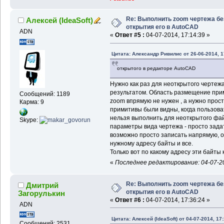
Re: Выполнить zoom чертежа бе
Алексей (IdeaSoft)
открытия его в AutoCAD
ADN
«
Ответ #5 :
04-07-2014, 17:14:39 »
Цитата: Александр Ривилис от 26-06-2014, 1
открытого в редакторе AutoCAD
Нужно как раз для неоткрытого чертеж
результатом. Область размещение прим
Сообщений: 1189
zoоm впрямую не нужен , а нужно прост
Карма: 9
примитивы были видны, когда пользова
нельзя выполнить для неоткрытого фай
Skype:
параметры вида чертежа - просто зада
возможно просто записать напрямую, о
нужному адресу байты и все.
Только вот по какому адресу эти байты
«
Последнее редактирование: 04-07-201
Re: Выполнить zoom чертежа бе
Дмитрий
открытия его в AutoCAD
Загорулькин
«
Ответ #6 :
04-07-2014, 17:36:24 »
ADN
Цитата: Алексей (IdeaSoft) от 04-07-2014, 17
Сообщений: 2531