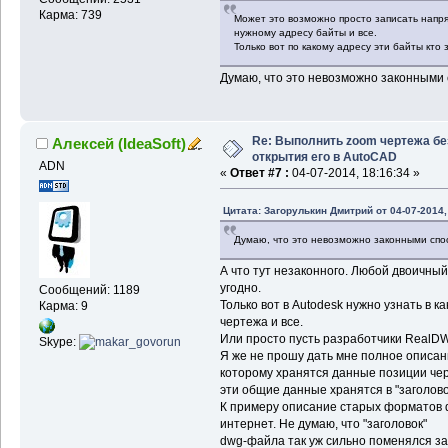
Карма: 739
Может это возможно просто записать напря
нужному адресу байты и все.
Только вот по какому адресу эти байты кт
Думаю, что это невозможно законными
Re: Выполнить zoom чертежа бе
Алексей (IdeaSoft)
открытия его в AutoCAD
ADN
«
Ответ #7 :
04-07-2014, 18:16:34 »
Цитата: Загорулькин Дмитрий от 04-07-2014,
Думаю, что это невозможно законными сп
А что тут незаконного. Любой двоичный
угодно.
Сообщений: 1189
Только вот в Autodesk нужно узнать в 
Карма: 9
чертежа и все.
Или просто пусть разработчики RealDW
Skype:
Я же не прошу дать мне полное описан
которому хранятся данные позиции че
эти общие данные хранятся в "заголов
К примеру описание старых форматов d
интернет. Не думаю, что "заголовок"
dwg-файла так уж сильно поменялся за