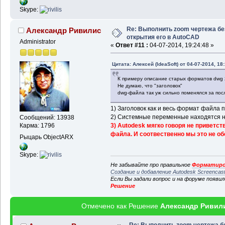
Skype:
Re: Выполнить zoom чертежа бе
Александр Ривилис
открытия его в AutoCAD
Administrator
«
Ответ #11 :
04-07-2014, 19:24:48 »
Цитата: Алексей (IdeaSoft) от 04-07-2014, 18
К примеру описание старых форматов dwg 2
Не думаю, что "заголовок"
dwg-файла так уж сильно поменялся за пос
1) Заголовок как и весь формат файла
2) Системные переменные находятся не
Сообщений: 13938
3) Autodesk мягко говоря не приветс
Карма: 1796
файла. И соотвественно мы это не об
Рыцарь ObjectARX
Skype:
Не забывайте про правильное
Форматиро
Создание и добавление Autodesk Screencas
Если Вы задали вопрос и на форуме появи
Решение
Отмечено как Решение
Александр Ривил