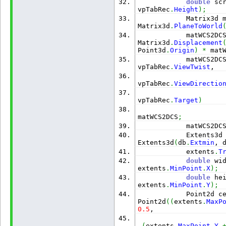
double
 sc
vpTabRec
.
Height
)
;
            Matrix3d 
Matrix3d
.
PlaneToWorld
            matWCS2DC
Matrix3d
.
Displacement
Point3d
.
Origin
)
*
 mat
            matWCS2DC
vpTabRec
.
ViewTwist
,
vpTabRec
.
ViewDirectio
vpTabRec
.
Target
)
matWCS2DCS
;
            matWCS2DC
            Extents3d
Extents3d
(
db
.
Extmin
, 
            extents
.
T
double
 wi
extents
.
MinPoint
.
X
)
;
double
 he
extents
.
MinPoint
.
Y
)
;
            Point2d c
Point2d
(
(
extents
.
MaxP
0.5
,
(
extents
.
MaxPoint
.
Y