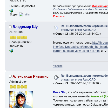
Карма: 1796
Рыцарь ObjectARX
Не забывайте про правильное
Форматиро
Создание и добавление Autodesk Screencas
Если Вы задали вопрос и на форуме появи
Skype:
Решение
Re: Выполнить zoom чертежа бе
Владимир Шу
открытия его в AutoCAD
ADN Club
«
Ответ #2 :
26-06-2014, 16:44:01 »
Сообщений: 630
Можно еще тут посмотреть:
http://throu
Карма: 161
interface.typepad.com/through_the_interf
current-autocad-view-using-net.html
и ту
Youtube
Re: Выполнить zoom чертежа бе
Александр Ривилис
открытия его в AutoCAD
Administrator
«
Ответ #3 :
26-06-2014, 17:19:26 »
Boxa.Shu
, эти оба варианта работают 
что это не то, что хотел бы
Алексей (Id
Точнее это позволяет избавится от зап
чертежом открытым через Database.Re