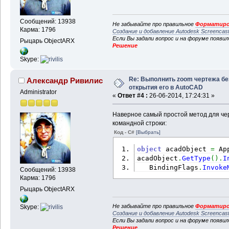
Сообщений: 13938
Не забывайте про правильное
Форматиро
Карма: 1796
Создание и добавление Autodesk Screencas
Если Вы задали вопрос и на форуме появи
Рыцарь ObjectARX
Решение
Skype:
Re: Выполнить zoom чертежа бе
Александр Ривилис
открытия его в AutoCAD
Administrator
«
Ответ #4 :
26-06-2014, 17:24:31 »
Наверное самый простой метод для чер
командной строки:
Код - C#
[Выбрать]
object
 acadObject 
=
 Ap
acadObject
.
GetType
(
)
.
I
   BindingFlags
.
Invoke
Сообщений: 13938
Карма: 1796
Рыцарь ObjectARX
Не забывайте про правильное
Форматиро
Skype:
Создание и добавление Autodesk Screencas
Если Вы задали вопрос и на форуме появи
Решение