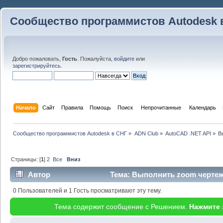
Сообщество программистов Autodesk 
Добро пожаловать,
Гость
. Пожалуйста,
войдите
или
зарегистрируйтесь
.
Начало
Сайт
Правила
Помощь
Поиск
 Непрочитанные 
Календарь
Сообщество программистов Autodesk в СНГ
»
ADN Club
»
AutoCAD .NET API
»
В
Страницы: [
1
]
2
Все
Вниз
Автор
Тема: Выполнить zoom чертеж
(Прочитано 46772 раз)
0 Пользователей и 1 Гость просматривают эту тему.
Тема содержит сообщение с Решением.
Нажмите 