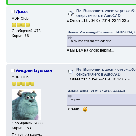
Re: Выполнить zoom чертежа бе
Дима_
открытия его в AutoCAD
ADN Club
«
Ответ #13 :
04-07-2014, 23:11:33 »
Сообщений: 473
Цитата: Александр Ривилис от 04-07-2014, 2
Карма: 66
а вы все так просто сдались
А мы Вам на слово верим...
Re: Выполнить zoom чертежа бе
Андрей Бушман
открытия его в AutoCAD
ADN Club
«
Ответ #14 :
05-07-2014, 10:24:07 »
Цитата: Дима_ от 04-07-2014, 23:11:33
верим...
верили...
Сообщений: 2000
Карма: 163
Пишу программки...