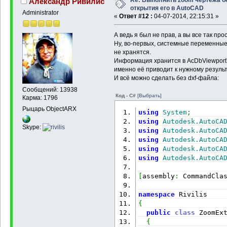
Re: Выполнить zoom чертежа б
Александр Ривилис
открытия его в AutoCAD
Administrator
«
Ответ #12 :
04-07-2014, 22:15:31 »
А ведь я был не прав, а вы все так пр
Ну, во-первых, системные переменны
не хранятся.
Информация хранится в AcDbViewportT
именно её приводит к нужному результ
И всё можно сделать без dxf-файла:
Сообщений: 13938
Код - C#
[Выбрать]
Карма: 1796
Рыцарь ObjectARX
using
System
;
using
Autodesk.AutoCA
Skype:
using
Autodesk.AutoCA
using
Autodesk.AutoCA
using
Autodesk.AutoCA
using
Autodesk.AutoCA
[
assembly
:
 CommandCla
namespace
 Rivilis
{
public
class
 ZoomEx
{