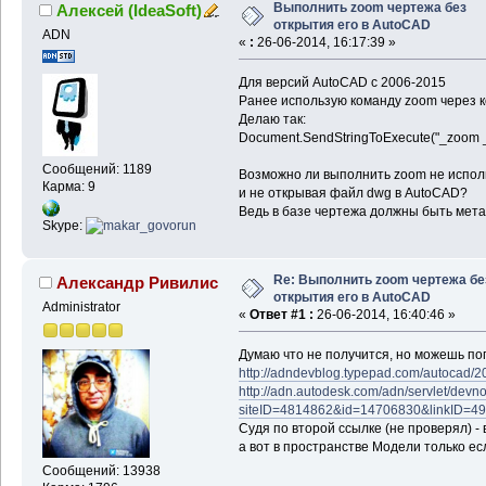
Выполнить zoom чертежа без
Алексей (IdeaSoft)
открытия его в AutoCAD
ADN
«
:
26-06-2014, 16:17:39 »
Для версий AutoCAD c 2006-2015
Ранее использую команду zoom через 
Делаю так:
Document.SendStringToExecute("_zoom _al
Сообщений: 1189
Возможно ли выполнить zoom не исполь
Карма: 9
и не открывая файл dwg в AutoCAD?
Ведь в базе чертежа должны быть мета
Skype:
Re: Выполнить zoom чертежа бе
Александр Ривилис
открытия его в AutoCAD
Administrator
«
Ответ #1 :
26-06-2014, 16:40:46 »
Думаю что не получится, но можешь по
http://adndevblog.typepad.com/autocad/2
http://adn.autodesk.com/adn/servlet/devn
siteID=4814862&id=14706830&linkID=4
Судя по второй ссылке (не проверял) -
а вот в пространстве Модели только ес
Сообщений: 13938