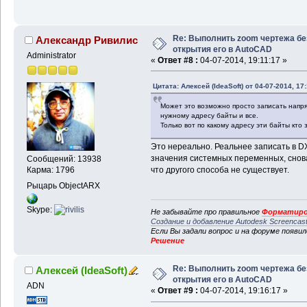
Re: Выполнить zoom чертежа бе
Александр Ривилис
открытия его в AutoCAD
Administrator
«
Ответ #8 :
04-07-2014, 19:11:17 »
Цитата: Алексей (IdeaSoft) от 04-07-2014, 17
Может это возможно просто записать напря
нужному адресу байты и все.
Только вот по какому адресу эти байты кт
Это нереально. Реальнее записать в 
значения системных переменных, снов
Сообщений: 13938
что другого способа не существует.
Карма: 1796
Рыцарь ObjectARX
Skype:
Не забывайте про правильное
Форматиро
Создание и добавление Autodesk Screencas
Если Вы задали вопрос и на форуме появи
Решение
Re: Выполнить zoom чертежа бе
Алексей (IdeaSoft)
открытия его в AutoCAD
ADN
«
Ответ #9 :
04-07-2014, 19:16:17 »