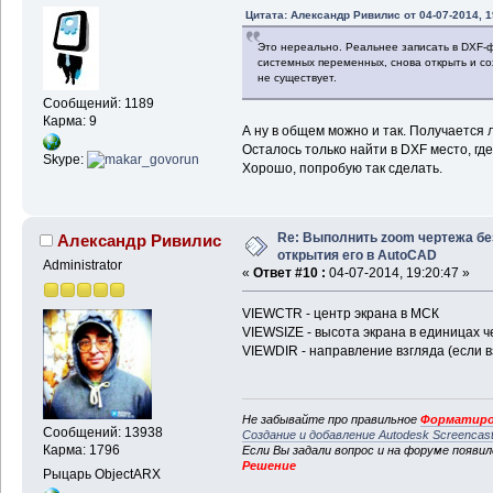
Цитата: Александр Ривилис от 04-07-2014, 1
Это нереально. Реальнее записать в DXF-
системных переменных, снова открыть и со
не существует.
Сообщений: 1189
Карма: 9
А ну в общем можно и так. Получается
Осталось только найти в DXF место, г
Skype:
Хорошо, попробую так сделать.
Re: Выполнить zoom чертежа бе
Александр Ривилис
открытия его в AutoCAD
Administrator
«
Ответ #10 :
04-07-2014, 19:20:47 »
VIEWCTR - центр экрана в МСК
VIEWSIZE - высота экрана в единицах ч
VIEWDIR - направление взгляда (если взг
Не забывайте про правильное
Форматиро
Сообщений: 13938
Создание и добавление Autodesk Screencas
Карма: 1796
Если Вы задали вопрос и на форуме появи
Решение
Рыцарь ObjectARX