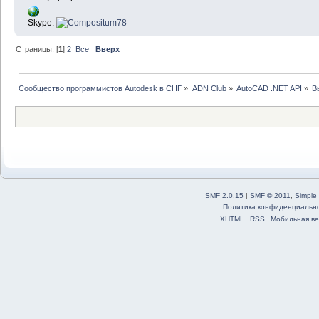
Skype:
Страницы: [
1
]
2
Все
Вверх
Сообщество программистов Autodesk в СНГ
»
ADN Club
»
AutoCAD .NET API
»
В
SMF 2.0.15
|
SMF © 2011
,
Simple
Политика конфиденциальн
XHTML
RSS
Мобильная ве