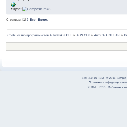
Skype:
Страницы: [
1
]
2
Все
Вверх
Сообщество программистов Autodesk в СНГ
»
ADN Club
»
AutoCAD .NET API
»
В
SMF 2.0.15
|
SMF © 2011
,
Simple
Политика конфиденциальн
XHTML
RSS
Мобильная ве