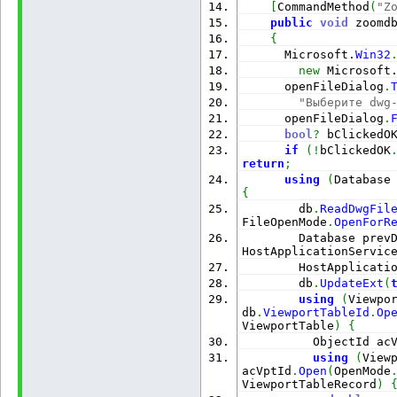
[
CommandMethod
(
"Z
public
void
 zoomd
{
Microsoft.
Win32
new
Microsoft
      openFileDialog
.
"Выберите dwg
      openFileDialog
.
bool
?
 bClickedO
if
(
!
bClickedOK
return
;
using
(
Database
{
        db
.
ReadDwgFil
FileOpenMode
.
OpenForR
        Database prev
HostApplicationServic
        HostApplicati
        db
.
UpdateExt
(
using
(
Viewpo
db
.
ViewportTableId
.
Op
ViewportTable
)
{
          ObjectId ac
using
(
View
acVptId
.
Open
(
OpenMode
ViewportTableRecord
)