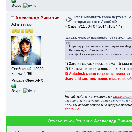
Skype:
Re: Выполнить zoom чертежа бе
Александр Ривилис
открытия его в AutoCAD
Administrator
«
Ответ #11 :
04-07-2014, 19:24:48 »
Цитата: Алексей (IdeaSoft) от 04-07-2014, 18
К примеру описание старых форматов dwg 2
Не думаю, что "заголовок"
dwg-файла так уж сильно поменялся за пос
1) Заголовок как и весь формат файла
2) Системные переменные находятся не
Сообщений: 13938
3) Autodesk мягко говоря не приветс
Карма: 1796
файла. И соотвественно мы это не об
Рыцарь ObjectARX
Skype:
Не забывайте про правильное
Форматиро
Создание и добавление Autodesk Screencas
Если Вы задали вопрос и на форуме появи
Решение
Отмечено как Решение
Александр Ривил