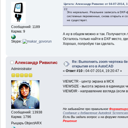
Цитата: Александр Ривилис от 04-07-2014, 1
Это нереально. Реальнее записать в DXF-
системных переменных, снова открыть и со
не существует.
Сообщений: 1189
Карма: 9
А ну в общем можно и так. Получается
Осталось только найти в DXF место, г
Skype:
Хорошо, попробую так сделать.
Re: Выполнить zoom чертежа бе
Александр Ривилис
открытия его в AutoCAD
Administrator
«
Ответ #10 :
04-07-2014, 19:20:47 »
VIEWCTR - центр экрана в МСК
VIEWSIZE - высота экрана в единицах ч
VIEWDIR - направление взгляда (если взг
Не забывайте про правильное
Форматиро
Сообщений: 13938
Создание и добавление Autodesk Screencas
Карма: 1796
Если Вы задали вопрос и на форуме появи
Решение
Рыцарь ObjectARX