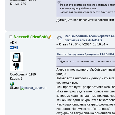
Карма: 739
Может это возможно просто записать напря
нужному адресу байты и все.
Только вот по какому адресу эти байты кт
Думаю, что это невозможно законными
Re: Выполнить zoom чертежа бе
Алексей (IdeaSoft)
открытия его в AutoCAD
ADN
«
Ответ #7 :
04-07-2014, 18:16:34 »
Цитата: Загорулькин Дмитрий от 04-07-2014,
Думаю, что это невозможно законными сп
А что тут незаконного. Любой двоичный
угодно.
Сообщений: 1189
Только вот в Autodesk нужно узнать в 
Карма: 9
чертежа и все.
Или просто пусть разработчики RealDW
Skype:
Я же не прошу дать мне полное описан
которому хранятся данные позиции че
эти общие данные хранятся в "заголов
К примеру описание старых форматов d
интернет. Не думаю, что "заголовок"
dwg-файла так уж сильно поменялся за