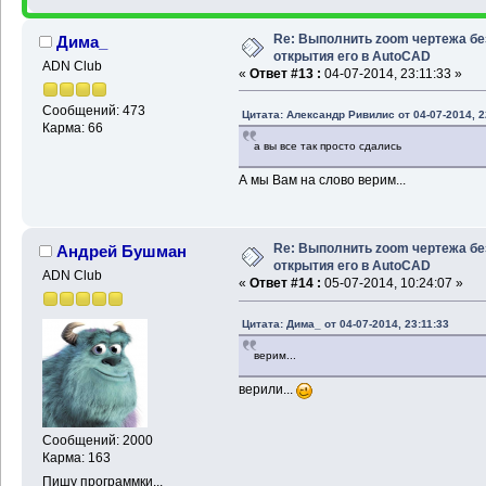
Re: Выполнить zoom чертежа бе
Дима_
открытия его в AutoCAD
ADN Club
«
Ответ #13 :
04-07-2014, 23:11:33 »
Сообщений: 473
Цитата: Александр Ривилис от 04-07-2014, 2
Карма: 66
а вы все так просто сдались
А мы Вам на слово верим...
Re: Выполнить zoom чертежа бе
Андрей Бушман
открытия его в AutoCAD
ADN Club
«
Ответ #14 :
05-07-2014, 10:24:07 »
Цитата: Дима_ от 04-07-2014, 23:11:33
верим...
верили...
Сообщений: 2000
Карма: 163
Пишу программки...