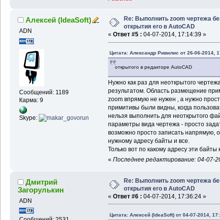
Re: Выполнить zoom чертежа бе
Алексей (IdeaSoft)
открытия его в AutoCAD
ADN
«
Ответ #5 :
04-07-2014, 17:14:39 »
Цитата: Александр Ривилис от 26-06-2014, 1
открытого в редакторе AutoCAD
Нужно как раз для неоткрытого чертеж
результатом. Область размещение прим
Сообщений: 1189
zoоm впрямую не нужен , а нужно прост
Карма: 9
примитивы были видны, когда пользова
нельзя выполнить для неоткрытого фай
Skype:
параметры вида чертежа - просто зада
возможно просто записать напрямую, о
нужному адресу байты и все.
Только вот по какому адресу эти байты
«
Последнее редактирование: 04-07-201
Re: Выполнить zoom чертежа бе
Дмитрий
открытия его в AutoCAD
Загорулькин
«
Ответ #6 :
04-07-2014, 17:36:24 »
ADN
Цитата: Алексей (IdeaSoft) от 04-07-2014, 17
Сообщений: 2531