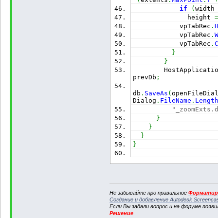
if
(
width
              height 
            vpTabRec
.
            vpTabRec
.
            vpTabRec
.
}
}
        HostApplicati
prevDb
;
db
.
SaveAs
(
openFileDia
Dialog
.
FileName
.
Lengt
"_zoomExts.
}
}
}
}
Не забывайте про правильное
Форматиро
Создание и добавление Autodesk Screenca
Если Вы задали вопрос и на форуме появ
Решение