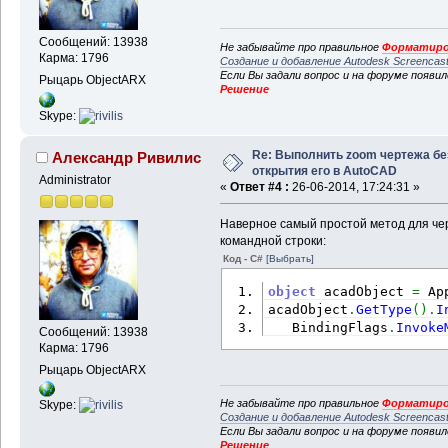
Сообщений: 13938
Не забывайте про правильное
Форматиро
Карма: 1796
Создание и добавление Autodesk Screencas
Если Вы задали вопрос и на форуме появи
Рыцарь ObjectARX
Решение
Skype:
Re: Выполнить zoom чертежа бе
Александр Ривилис
открытия его в AutoCAD
Administrator
«
Ответ #4 :
26-06-2014, 17:24:31 »
Наверное самый простой метод для чер
командной строки:
Код - C#
[Выбрать]
object
 acadObject 
=
 Ap
acadObject
.
GetType
(
)
.
I
   BindingFlags
.
Invoke
Сообщений: 13938
Карма: 1796
Рыцарь ObjectARX
Не забывайте про правильное
Форматиро
Skype:
Создание и добавление Autodesk Screencas
Если Вы задали вопрос и на форуме появи
Решение