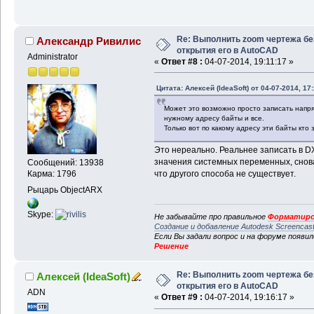
Re: Выполнить zoom чертежа бе
Александр Ривилис
открытия его в AutoCAD
Administrator
«
Ответ #8 :
04-07-2014, 19:11:17 »
Цитата: Алексей (IdeaSoft) от 04-07-2014, 17
Может это возможно просто записать напря
нужному адресу байты и все.
Только вот по какому адресу эти байты кт
Это нереально. Реальнее записать в 
значения системных переменных, снов
Сообщений: 13938
что другого способа не существует.
Карма: 1796
Рыцарь ObjectARX
Skype:
Не забывайте про правильное
Форматиро
Создание и добавление Autodesk Screencas
Если Вы задали вопрос и на форуме появи
Решение
Re: Выполнить zoom чертежа бе
Алексей (IdeaSoft)
открытия его в AutoCAD
ADN
«
Ответ #9 :
04-07-2014, 19:16:17 »