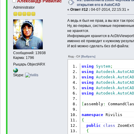
Re: Выполнить zoom чертежа б
Александр Ривилис
открытия его в AutoCAD
Administrator
«
Ответ #12 :
04-07-2014, 22:15:31 »
А ведь я был не прав, а вы все так пр
Ну, во-первых, системные переменны
не хранятся.
Информация хранится в AcDbViewportT
именно её приводит к нужному результ
И всё можно сделать без dxf-файла:
Сообщений: 13938
Код - C#
[Выбрать]
Карма: 1796
Рыцарь ObjectARX
using
System
;
using
Autodesk.AutoCA
Skype:
using
Autodesk.AutoCA
using
Autodesk.AutoCA
using
Autodesk.AutoCA
using
Autodesk.AutoCA
[
assembly
:
 CommandCla
namespace
 Rivilis
{
public
class
 ZoomEx
{