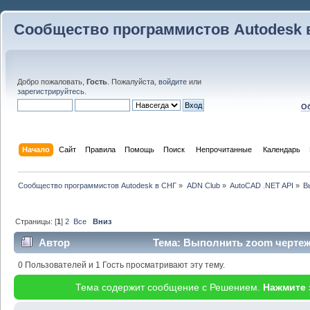
Сообщество программистов Autodesk 
Добро пожаловать,
Гость
. Пожалуйста,
войдите
или
зарегистрируйтесь
.
Об
Начало
Сайт
Правила
Помощь
Поиск
 Непрочитанные 
Календарь
Сообщество программистов Autodesk в СНГ
»
ADN Club
»
AutoCAD .NET API
»
В
Страницы: [
1
]
2
Все
Вниз
Автор
Тема: Выполнить zoom чертеж
(Прочитано 46787 раз)
0 Пользователей и 1 Гость просматривают эту тему.
Тема содержит сообщение с Решением.
Нажмите 