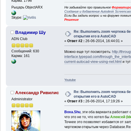
Карма: 1796
Рыцарь ObjectARX
Не забывайте про правильное
Форматиро
Создание и добавление Autodesk Screencas
Если Вы задали вопрос и на форуме появи
Skype:
Решение
Re: Выполнить zoom чертежа бе
Владимир Шу
открытия его в AutoCAD
ADN Club
«
Ответ #2 :
26-06-2014, 16:44:01 »
Сообщений: 630
Можно еще тут посмотреть:
http://throu
Карма: 161
interface.typepad.com/through_the_interf
current-autocad-view-using-net.html
и ту
Youtube
Re: Выполнить zoom чертежа бе
Александр Ривилис
открытия его в AutoCAD
Administrator
«
Ответ #3 :
26-06-2014, 17:19:26 »
Boxa.Shu
, эти оба варианта работают 
что это не то, что хотел бы
Алексей (Id
Точнее это позволяет избавится от зап
чертежом открытым через Database.Re