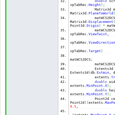
double
 sc
vpTabRec
.
Height
)
;
            Matrix3d 
Matrix3d
.
PlaneToWorld
            matWCS2DC
Matrix3d
.
Displacement
Point3d
.
Origin
)
*
 mat
            matWCS2DC
vpTabRec
.
ViewTwist
,
vpTabRec
.
ViewDirectio
vpTabRec
.
Target
)
matWCS2DCS
;
            matWCS2DC
            Extents3d
Extents3d
(
db
.
Extmin
, 
            extents
.
T
double
 wi
extents
.
MinPoint
.
X
)
;
double
 he
extents
.
MinPoint
.
Y
)
;
            Point2d c
Point2d
(
(
extents
.
MaxP
0.5
,
(
extents
.
MaxPoint
.
Y