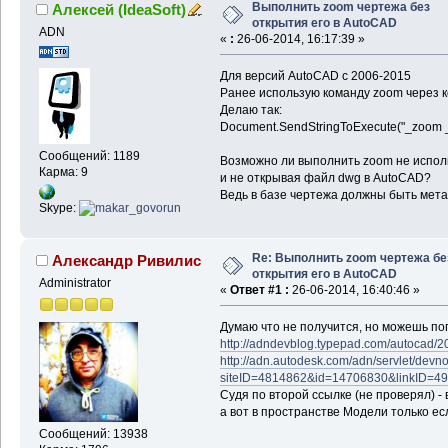
Выполнить zoom чертежа без
Алексей (IdeaSoft)
открытия его в AutoCAD
ADN
«
:
26-06-2014, 16:17:39 »
Для версий AutoCAD c 2006-2015
Ранее использую команду zoom через 
Делаю так:
Document.SendStringToExecute("_zoom _al
Сообщений: 1189
Возможно ли выполнить zoom не исполь
Карма: 9
и не открывая файл dwg в AutoCAD?
Ведь в базе чертежа должны быть мета
Skype:
Re: Выполнить zoom чертежа бе
Александр Ривилис
открытия его в AutoCAD
Administrator
«
Ответ #1 :
26-06-2014, 16:40:46 »
Думаю что не получится, но можешь по
http://adndevblog.typepad.com/autocad/2
http://adn.autodesk.com/adn/servlet/devn
siteID=4814862&id=14706830&linkID=4
Судя по второй ссылке (не проверял) -
а вот в пространстве Модели только ес
Сообщений: 13938