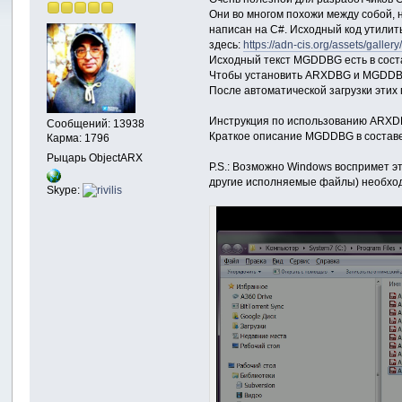
Они во многом похожи между собой, 
написан на C#. Исходный код утилит
здесь:
https://adn-cis.org/assets/gall
Исходный текст MGDDBG есть в сост
Чтобы установить ARXDBG и MGDDBG
После автоматической загрузки этих
Инструкция по использованию ARXDB
Сообщений: 13938
Краткое описание MGDDBG в составе 
Карма: 1796
Рыцарь ObjectARX
P.S.: Возможно Windows воспримет эт
другие исполняемые файлы) необходи
Skype: