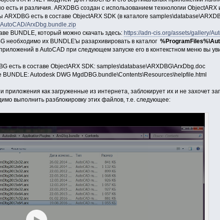
но есть и различия. ARXDBG создан с использованием технологии ObjectARX 
ы ARXDBG есть в составе ObjectARX SDK (в каталоге samples\database\ARXD
ery/AutoCAD/ArxDbg.bundle.zip
аве BUNDLE, который можно скачать здесь:
https://adn-cis.org/assets/gallery
 необходимо их BUNDLE'ы разархивировать в каталог
%ProgramFiles%\Auto
 приложений в AutoCAD при следующем запуске его в контекстном меню вы у
G есть в составе ObjectARX SDK: samples\database\ARXDBG\ArxDbg.doc
BUNDLE: Autodesk DWG MgdDBG.bundle\Contents\Resources\helpfile.html
и приложения как загруженные из интернета, заблокирует их и не захочет заг
мо выполнить разблокировку этих файлов, т.е. следующее: