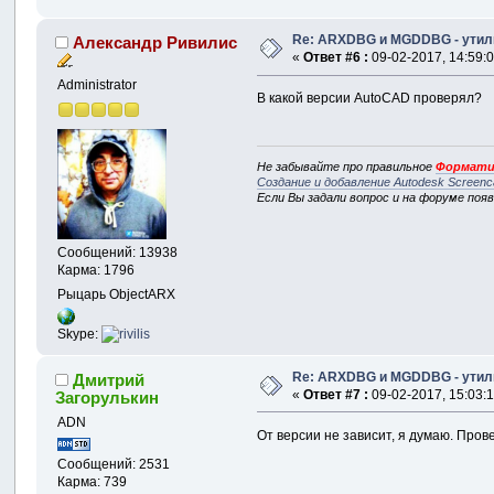
Re: ARXDBG и MGDDBG - утили
Александр Ривилис
«
Ответ #6 :
09-02-2017, 14:59:0
Administrator
В какой версии AutoCAD проверял?
Не забывайте про правильное
Формати
Создание и добавление Autodesk Screenc
Если Вы задали вопрос и на форуме поя
Сообщений: 13938
Карма: 1796
Рыцарь ObjectARX
Skype:
Re: ARXDBG и MGDDBG - утили
Дмитрий
«
Ответ #7 :
09-02-2017, 15:03:1
Загорулькин
ADN
От версии не зависит, я думаю. Прове
Сообщений: 2531
Карма: 739