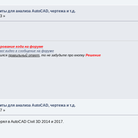
ты для анализа AutoCAD, чертежа и т.д.
3 »
рование кода на форуме
ast видео в сообщение на форуме
вился
правильный ответ
, то не забудьте про кнопку
Решение
ты для анализа AutoCAD, чертежа и т.д.
7 »
рял в AutoCAD Civil 3D 2014 и 2017.