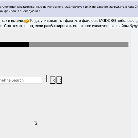
риложения как загруженные из интернета, заблокирует их и не захочет загружать в AutoC
их файлов, т.е. следующее:
 так и вышло.
Тогда, учитывая тот факт, что файлов в MGDDBG побольше, 
ив. Соответственно, если разблокировать его, то все извлеченные файлы буд