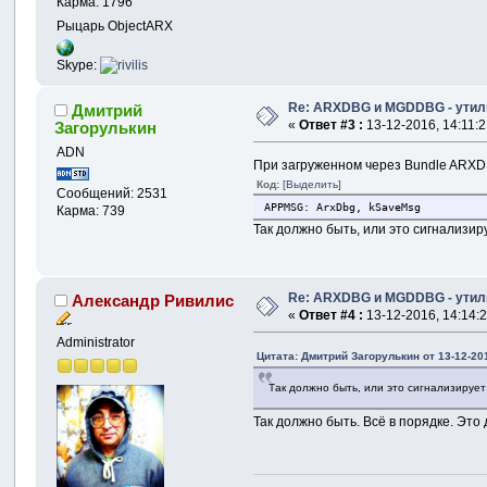
Карма: 1796
Рыцарь ObjectARX
Skype:
Re: ARXDBG и MGDDBG - утили
Дмитрий
«
Ответ #3 :
13-12-2016, 14:11:2
Загорулькин
ADN
При загруженном через Bundle ARXDB
Код:
[Выделить]
Сообщений: 2531
APPMSG: ArxDbg, kSaveMsg
Карма: 739
Так должно быть, или это сигнализир
Re: ARXDBG и MGDDBG - утили
Александр Ривилис
«
Ответ #4 :
13-12-2016, 14:14:2
Administrator
Цитата: Дмитрий Загорулькин от 13-12-201
Так должно быть, или это сигнализирует
Так должно быть. Всё в порядке. Эт