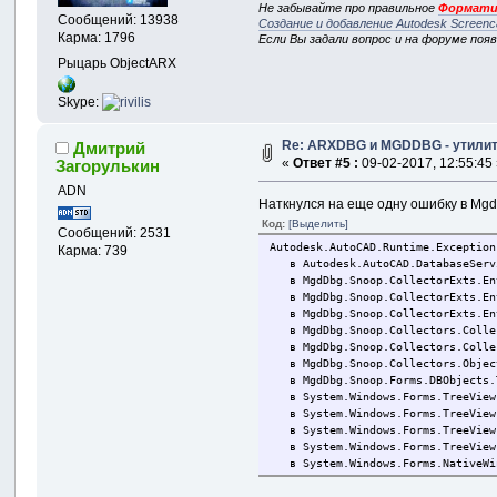
Не забывайте про правильное
Формати
Сообщений: 13938
Создание и добавление Autodesk Screenc
Карма: 1796
Если Вы задали вопрос и на форуме поя
Рыцарь ObjectARX
Skype:
Re: ARXDBG и MGDDBG - утилиты
Дмитрий
«
Ответ #5 :
09-02-2017, 12:55:45
Загорулькин
ADN
Наткнулся на еще одну ошибку в Mgd
Код:
[Выделить]
Сообщений: 2531
Autodesk.AutoCAD.Runtime.Exception
Карма: 739
в Autodesk.AutoCAD.DatabaseServi
в MgdDbg.Snoop.CollectorExts.Enti
в MgdDbg.Snoop.CollectorExts.Enti
в MgdDbg.Snoop.CollectorExts.Enti
в MgdDbg.Snoop.Collectors.Collect
в MgdDbg.Snoop.Collectors.Collect
в MgdDbg.Snoop.Collectors.Objects
в MgdDbg.Snoop.Forms.DBObjects.Tr
в System.Windows.Forms.TreeView.
в System.Windows.Forms.TreeView.
в System.Windows.Forms.TreeView.
в System.Windows.Forms.TreeView.
в System.Windows.Forms.NativeWind