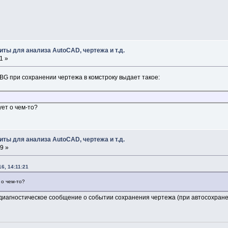
ты для анализа AutoCAD, чертежа и т.д.
1 »
G при сохранении чертежа в комстроку выдает такое:
ует о чем-то?
ты для анализа AutoCAD, чертежа и т.д.
9 »
6, 14:11:21
 о чем-то?
о диагностическое сообщение о событии сохранения чертежа (при автосохране