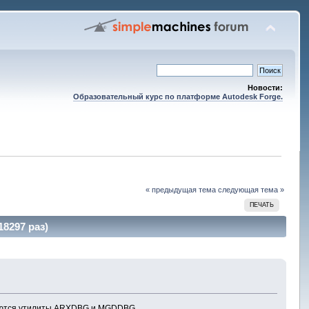
Новости:
Образовательный курс по платформе Autodesk Forge.
« предыдущая тема
следующая тема »
ПЕЧАТЬ
8297 раз)
ляются утилиты ARXDBG и MGDDBG.