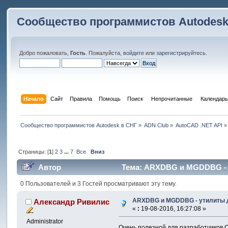
Сообщество программистов Autodesk
Добро пожаловать,
Гость
. Пожалуйста,
войдите
или
зарегистрируйтесь
.
Начало
Сайт
Правила
Помощь
Поиск
 Непрочитанные 
Календарь
Сообщество программистов Autodesk в СНГ
»
ADN Club
»
AutoCAD .NET API
»
Страницы: [
1
]
2
3
...
7
Все
Вниз
Автор
Тема: ARXDBG и MGDDBG - ут
0 Пользователей и 3 Гостей просматривают эту тему.
ARXDBG и MGDDBG - утилиты дл
Александр Ривилис
«
:
19-08-2016, 16:27:08 »
Administrator
Очень полезной для разработчиков 