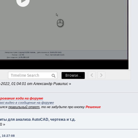
2022, 01:04:01 от Александр Ривилис
»
рование кода на форуме
ast видео в сообщение на форуме
вился
правильный ответ
, то не забудьте про кнопку
Решение
ты для анализа AutoCAD, чертежа и т.д.
0 »
, 16:27:08