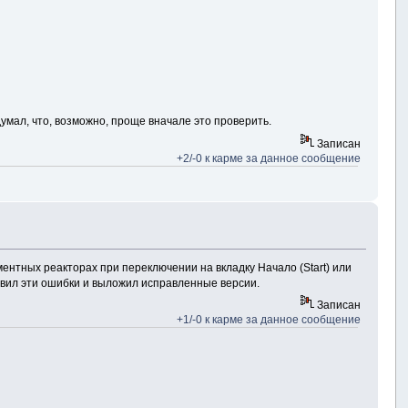
думал, что, возможно, проще вначале это проверить.
Записан
+2/-0 к карме за данное сообщение
нтных реакторах при переключении на вкладку Начало (Start) или
авил эти ошибки и выложил исправленные версии.
Записан
+1/-0 к карме за данное сообщение