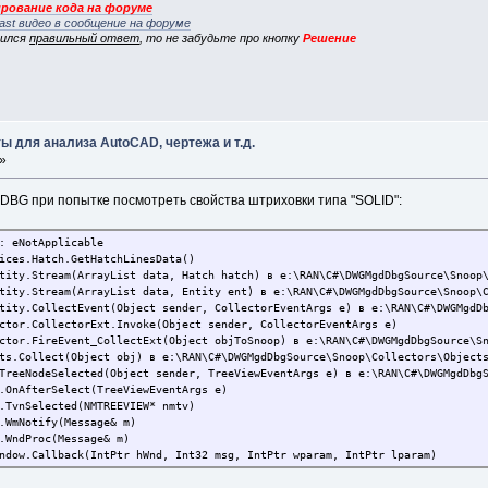
рование кода на форуме
ast видео в сообщение на форуме
вился
правильный ответ
, то не забудьте про кнопку
Решение
 для анализа AutoCAD, чертежа и т.д.
 »
DBG при попытке посмотреть свойства штриховки типа "SOLID":
: eNotApplicable
ces.Hatch.GetHatchLinesData()
ty.Stream(ArrayList data, Hatch hatch) в e:\RAN\C#\DWGMgdDbgSource\Snoop\
ty.Stream(ArrayList data, Entity ent) в e:\RAN\C#\DWGMgdDbgSource\Snoop\C
ty.CollectEvent(Object sender, CollectorEventArgs e) в e:\RAN\C#\DWGMgdDb
or.CollectorExt.Invoke(Object sender, CollectorEventArgs e)
or.FireEvent_CollectExt(Object objToSnoop) в e:\RAN\C#\DWGMgdDbgSource\Sn
.Collect(Object obj) в e:\RAN\C#\DWGMgdDbgSource\Snoop\Collectors\Objects
eeNodeSelected(Object sender, TreeViewEventArgs e) в e:\RAN\C#\DWGMgdDbgS
OnAfterSelect(TreeViewEventArgs e)
TvnSelected(NMTREEVIEW* nmtv)
WmNotify(Message& m)
WndProc(Message& m)
ow.Callback(IntPtr hWnd, Int32 msg, IntPtr wparam, IntPtr lparam)