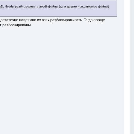
AD. Чтобы разблокировать arx/dll-файлы (да и другие исполняемые файлы)
достаточно напряжно их всех разблокировывать. Тогда проще
ут разблокированы.