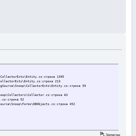
CollectorExts\Entity.cs:строка 1395
ollectorExts\Entity.cs:строка 213
gSource\Snoop\CollectorExts\Entity.cs:строка 59
oop\Collectors\Collector.cs:строка 63
.cs:строка 52
ource\Snoop\Forms\DBObjects.cs:строка 452
Записан