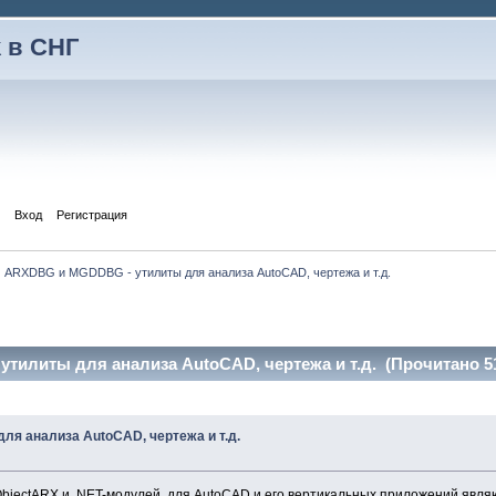
 в СНГ
Вход
Регистрация
ARXDBG и MGDDBG - утилиты для анализа AutoCAD, чертежа и т.д.
илиты для анализа AutoCAD, чертежа и т.д. (Прочитано 51
я анализа AutoCAD, чертежа и т.д.
ObjectARX и .NET-модулей для AutoCAD и его вертикальных приложений яв