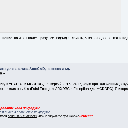
нение, но я вот полез сразу все подряд анлочить, быстро надоело, вот и по
ты для анализа AutoCAD, чертежа и т.д.
6 »
ку в ARXDBG и MGDDBG для версий 2015...2017, когда при включенных докуме
возникала ошибка (Fatal Error для ARXDBG и Exception для MGDDBG). Я испр
рование кода на форуме
ast видео в сообщение на форуме
вился
правильный ответ
, то не забудьте про кнопку
Решение