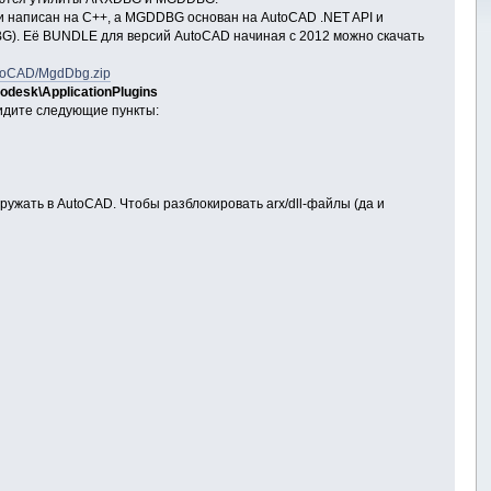
и написан на C++, а MGDDBG основан на AutoCAD .NET API и
BG). Её BUNDLE для версий AutoCAD начиная с 2012 можно скачать
/AutoCAD/MgdDbg.zip
desk\ApplicationPlugins
видите следующие пункты:
ружать в AutoCAD. Чтобы разблокировать arx/dll-файлы (да и