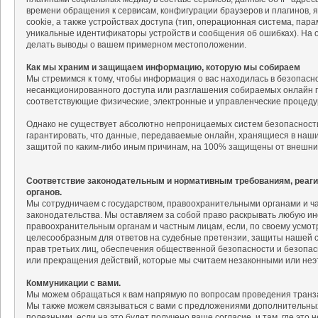
времени обращения к сервисам, конфигурации браузеров и плагинов, 
cookie, а также устройствах доступа (тип, операционная система, па
уникальные идентификаторы устройств и сообщения об ошибках). На
делать выводы о вашем примерном местоположении.
Как мы храним и защищаем информацию, которую мы собираем
Мы стремимся к тому, чтобы информация о вас находилась в безопасн
несанкционированного доступа или разглашения собираемых онлайн п
соответствующие физические, электронные и управленческие процед
Однако не существует абсолютно непроницаемых систем безопасности
гарантировать, что данные, передаваемые онлайн, хранящиеся в наш
защитой по каким-либо иным причинам, на 100% защищены от внешни
Соответствие законодательным и нормативным требованиям, реаг
органов.
Мы сотрудничаем с государством, правоохранительными органами и 
законодательства. Мы оставляем за собой право раскрывать любую и
правоохранительным органам и частным лицам, если, по своему усмо
целесообразным для ответов на судебные претензии, защиты нашей со
прав третьих лиц, обеспечения общественной безопасности и безопас
или прекращения действий, которые мы считаем незаконными или неэ
Коммуникации с вами.
Мы можем обращаться к вам напрямую по вопросам проведения транза
Мы также можем связываться с вами с предложениями дополнительных 
полезными, если на это будет получено ваше согласие, и там, где это 