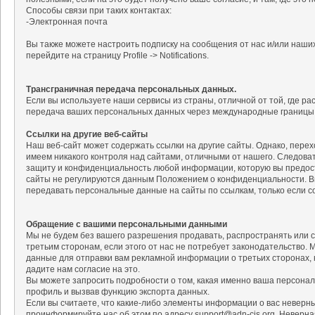
Способы связи при таких контактах:
-Электронная почта
Вы также можете настроить подписку на сообщения от нас и/или наших
перейдите на страницу Profile -> Notifications.
Трансграничная передача персональных данных.
Если вы используете наши сервисы из страны, отличной от той, где 
передача ваших персональных данных через международные границы
Ссылки на другие веб-сайты
Наш веб-сайт может содержать ссылки на другие сайты. Однако, перехо
имеем никакого контроля над сайтами, отличными от нашего. Следова
защиту и конфиденциальность любой информации, которую вы предост
сайты не регулируются данным Положением о конфиденциальности. В
передавать персональные данные на сайты по ссылкам, только если с
Обращение с вашими персональными данными
Мы не будем без вашего разрешения продавать, распространять или 
третьим сторонам, если этого от нас не потребует законодательство
данные для отправки вам рекламной информации о третьих сторонах, к
дадите нам согласие на это.
Вы можете запросить подробности о том, какая именно ваша персонал
профиль и вызвав функцию экспорта данных.
Если вы считаете, что какие-либо элементы информации о вас невер
проинформируйте нас об этом по адресу support@adn-cis.org. Неверн