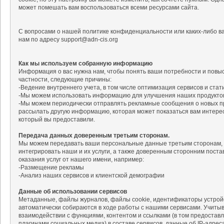
может помешать вам воспользоваться всеми ресурсами сайта.
С вопросами о нашей политике конфиденциальности или каких-либо в
нам по адресу support@adn-cis.org
Как мы используем собранную информацию
Информация о вас нужна нам, чтобы понять ваши потребности и повыс
частности, следующие причины:
-Ведение внутреннего учета, в том числе оптимизация сервисов и стат
-Мы можем использовать информацию для улучшения наших продуктов 
-Мы можем периодически отправлять рекламные сообщения о новых пр
рассылать другую информацию, которая может показаться вам интерес
который вы предоставили.
Передача данных доверенным третьим сторонам.
Мы можем передавать ваши персональные данные третьим сторонам, 
интегрировать наши и их услуги, а также доверенным сторонним постав
оказания услуг от нашего имени, например:
-Размещение рекламы
-Анализ наших сервисов и клиентской демографии
Данные об использовании сервисов
Метаданные, файлы журналов, файлы cookie, идентификаторы устройс
автоматически собираются в ходе работы с нашими сервисами. Учиты
взаимодействии с функциями, контентом и ссылками (в том предоста
плагинами социальных медиа) в составе сервисов, данные об IP-адреса