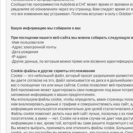
Сообщество программистов Autodesk в СНГ может время от времени и
уведомляя об обновлениях через эту страницу. Вам следует время от 
что все изменения вас устраивают. Политика вступает в силу с October 9
Какую информацию мы собираем о вас
При посещении нашего веб-сайта мы можем собирать следующую 
-Имя пользователя
-Адрес электронной почты
-Дата рождения
-IP-адрес
-Другие данные, по которым можно прямо или косвенно идентифициров
Cookie-файлы и другие скрипты отслеживания
Cookie — это небольшой файл, который просит разрешения размеcтит
вы даете согласие на это, файл записывается на диск и в дальнейшем
вас о посещении тех или иных сайтов. Cookie позволяют веб-приложе
Веб-приложение может адаптировать свое поведение под ваши потреб
запоминая информацию о ваших предпочтениях.
Мы используем файлы cookie, чтобы определить, какие страницы пос
нам анализировать данные о трафике и совершенствовать наш сайт, 
информация используется исключительно для целей статистического а
Файлы cookie помогают делать наш веб-сайт лучше, поскольку с их п
посетителям, а какие — нет. Cookie ни в коем случае не дает нам дост
информации о вас, кроме той, которой вы сами решите поделиться с н
Вы можете выбрать, принимать или отклонять файлы cookie. Большин
cookie, но эту настройку вы можете изменить, как сочтете нужным. Одн