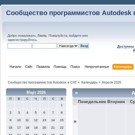
Сообщество программистов Autodesk 
Добро пожаловать,
Гость
. Пожалуйста,
войдите
или
зарегистрируйтесь
.
Доступны 
A
Начало
Сайт
Правила
Помощь
Поиск
 Непрочитанные 
Календарь
Сообщество программистов Autodesk в СНГ
»
Календарь
»
Апреля 2026
«
А
Март 2026
П
В
С
Ч
П
С
В
Понедельник
Вторник
С
1
2
3
4
5
6
7
8
9
10
11
12
13
14
15
»
16
17
18
19
20
21
22