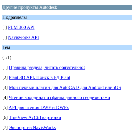
Другие продукты Autodesk
Подразделы
[-]
PLM 360 API
[-]
Navisworks API
Тем
(1/1)
[1]
Правила раздела, читать обязательно!
[2]
Plant 3D API. Поиск в БД Plant
[3]
Мой первый плагин для AutoCAD для Android или iOS
[4]
Чтение координат из файла данного геодезистами
[5]
API для чтения DWF и DWFx
[6]
TrueView AcCtrl картинки
[7]
Экспорт из NavisWorks