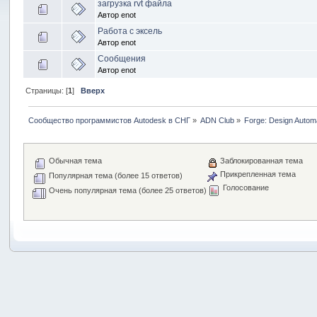
загрузка rvt файла
Автор
enot
Работа с эксель
Автор
enot
Сообщения
Автор
enot
Страницы: [
1
]
Вверх
Сообщество программистов Autodesk в СНГ
»
ADN Club
»
Forge: Design Autom
Обычная тема
Заблокированная тема
Прикрепленная тема
Популярная тема (более 15 ответов)
Голосование
Очень популярная тема (более 25 ответов)