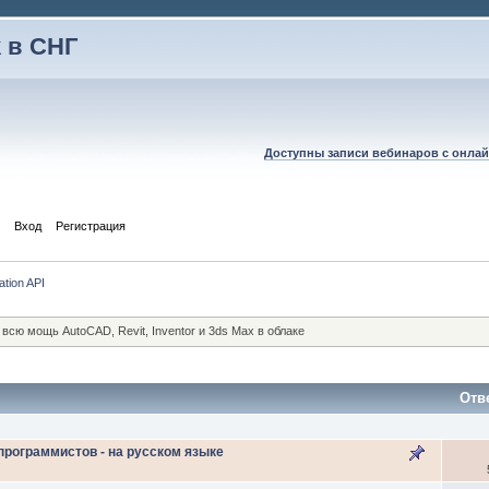
 в СНГ
Доступны записи вебинаров с онлай
Вход
Регистрация
ation API
сю мощь AutoCAD, Revit, Inventor и 3ds Max в облаке
Отв
программистов - на русском языке