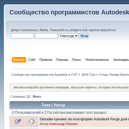
Сообщество программистов Autodesk
Добро пожаловать,
Гость
. Пожалуйста,
войдите
или
зарегистрируйтесь
.
Начало
Сайт
Правила
Помощь
Поиск
 Непрочитанные 
Календарь
Сообщество программистов Autodesk в СНГ
»
ADN Club
»
Forge: Design Autom
Автоматизируйте рутинные операции, запуская скрипты, которые используют в
Страницы: [
1
]
Вниз
Тема
/
Автор
0 Пользователей и 2 Гостей просматривают этот раздел.
Онлайн-тренинг по платформе Autodesk Forge для 
Автор
Александр Ривилис