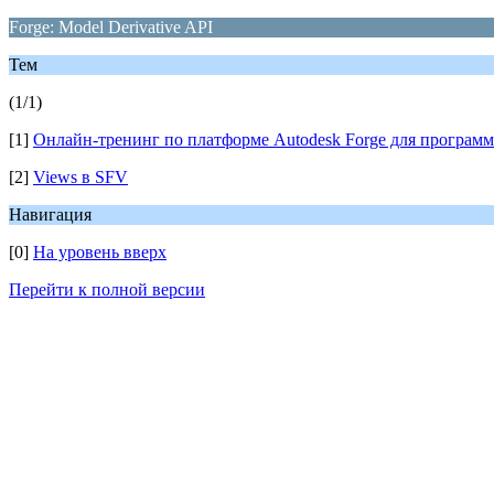
Forge: Model Derivative API
Тем
(1/1)
[1]
Онлайн-тренинг по платформе Autodesk Forge для программи
[2]
Views в SFV
Навигация
[0]
На уровень вверх
Перейти к полной версии