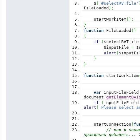
    $
(
'#selectRVTfile'
FileLoaded
)
;
    startWorkItem
(
)
;
}
function
 FileLoaded
(
)
{
if
(
$selectRVTfile
        $inputFile 
=
 $
alert
(
$inputFi
}
}
function
 startWorkitem
var
 inputFileField
document.
getElementByI
if
(
inputFileField
alert
(
'Please select a
    startConnection
(
fu
// как я пони
правильно добавить... 