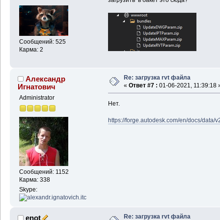
Сообщений: 525
Карма: 2
Re: загрузка rvt файла
Александр
«
Ответ #7 :
01-06-2021, 11:39:18 
Игнатович
Administrator
Нет.
https://forge.autodesk.com/en/docs/data/v
Сообщений: 1152
Карма: 338
Skype:
Re: загрузка rvt файла
enot