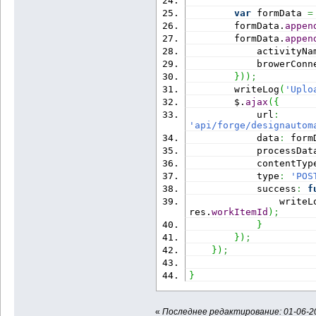
var
 formData 
=
        formData.
appen
        formData.
appen
            activityNa
            browerConn
}
)
)
;
        writeLog
(
'Uplo
        $.
ajax
(
{
            url
:
'api/forge/designautom
            data
:
 form
            processDat
            contentTyp
            type
:
'POS
            success
:
f
                writeL
res.
workItemId
)
;
}
}
)
;
}
)
;
}
«
Последнее редактирование: 01-06-20