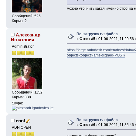
можно уточнить какая именно строчка к
Сообщений: 525
Карма: 2
Re: загрузка rvt файла
Александр
«
Ответ #5 :
01-06-2021, 11:29:56 
Игнатович
Administrator
https://forge.autodesk.com/en/docs/data/v
objects-:objectName-signed-POST/
Сообщений: 1152
Карма: 338
Skype:
Re: загрузка rvt файла
enot
«
Ответ #6 :
01-06-2021, 11:35:46 
ADN OPEN
загрузить в бакет это сюда?