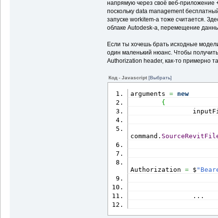
напрямую через своё веб-приложение + 
поскольку data management бесплатный
запуске workitem-а тоже считается. Зде
облаке Autodesk-а, перемещение данны
Если ты хочешь брать исходные модели 
один маленький нюанс. Чтобы получить
Authorization header, как-то примерно та
Код - Javascript
[Выбрать]
arguments 
=
new
{
                inputF
                      
command.
SourceRevitFil
                      
Authorization 
=
 $
"Bear
                ...