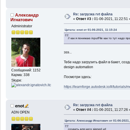
Re: загрузка rvt файла
Александр
«
Ответ #3 :
01-06-2021, 11:22:51 
Игнатович
Administrator
Цитата: enot от 01-06-2021, 11:15:24
// как я понимаю inputFile как то тут надо п
эээ...
Тебе надо загрузить файл в бакет, созд
design automation
Сообщений: 1152
Карма: 338
Посмотри здесь:
Skype:
https://learnforge.autodesk.io/#/tutorials/
Re: загрузка rvt файла
enot
«
Ответ #4 :
01-06-2021, 11:27:26 
ADN OPEN
Цитата: Александр Игнатович от 01-06-2021,
создать для него signed url