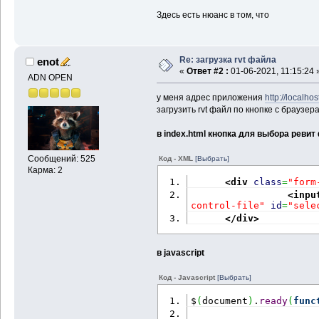
Здесь есть нюанс в том, что
Re: загрузка rvt файла
enot
«
Ответ #2 :
01-06-2021, 11:15:24 
ADN OPEN
у меня адрес приложения
http://localho
загрузить rvt файл по кнопке с браузера
в index.html кнопка для выбора ревит
Сообщений: 525
Код - XML
[Выбрать]
Карма: 2
<div
class
=
"form
<inpu
control-file"
id
=
"sele
</div
>
в javascript
Код - Javascript
[Выбрать]
$
(
document
)
.
ready
(
func