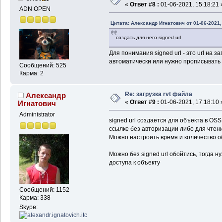
«
Ответ #8 :
01-06-2021, 15:18:21 
ADN OPEN
Цитата: Александр Игнатович от 01-06-2021,
создать для него signed url
Для понимания signed url - это url на 
автоматически или нужно прописывать 
Сообщений: 525
Карма: 2
Re: загрузка rvt файла
Александр
«
Ответ #9 :
01-06-2021, 17:18:10 
Игнатович
Administrator
signed url создается для объекта в OS
ссылке без авторизации либо для чтени
Можно настроить время и количество 
Можно без signed url обойтись, тогда н
доступа к объекту
Сообщений: 1152
Карма: 338
Skype: