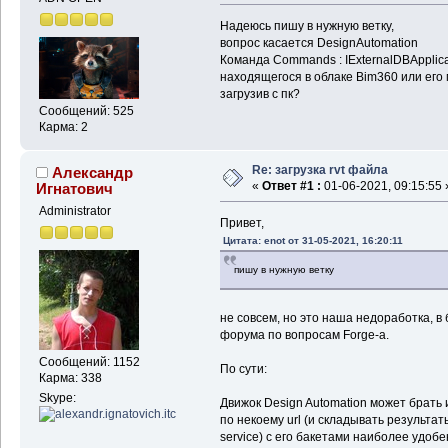
Надеюсь пишу в нужную ветку,
вопрос касается DesignAutomation
Команда Commands : IExternalDBApplica
находящегося в облаке Bim360 или его
загрузив с пк?
Сообщений: 525
Карма: 2
Re: загрузка rvt файла
Александр
«
Ответ #1 :
01-06-2021, 09:15:55 
Игнатович
Administrator
Привет,
Цитата: enot от 31-05-2021, 16:20:11
пишу в нужную ветку
не совсем, но это наша недоработка, 
форума по вопросам Forge-а.
Сообщений: 1152
По сути:
Карма: 338
Skype:
Движок Design Automation может брать
по некоему url (и складывать результаты
service) с его бакетами наиболее удоб