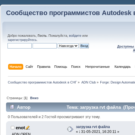
Сообщество программистов Autodesk 
Добро пожаловать,
Гость
. Пожалуйста,
войдите
или
зарегистрируйтесь
.
Доступны 
A
Начало
Сайт
Правила
Помощь
Поиск
 Непрочитанные 
Календарь
Сообщество программистов Autodesk в СНГ
»
ADN Club
»
Forge: Design Automati
Страницы: [
1
]
Вниз
Автор
Тема: загрузка rvt файла (Проч
0 Пользователей и 2 Гостей просматривают эту тему.
загрузка rvt файла
enot
«
:
31-05-2021, 16:20:11 »
ADN OPEN