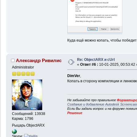
Куда ещё можно копать, чтобы победит
Re: ObjectARX и cUrl
Александр Ривилис
«
Ответ #6 :
10-01-2025, 00:53:42 
Administrator
DimVer
,
Копать в сторону компиляции и линков
Не забывайте про правильное
Форматиро
Создание и добавление Autodesk Screencas
Если Вы задали вопрос и на форуме появи
Решение
Сообщений: 13938
Карма: 1796
Рыцарь ObjectARX
Skype: