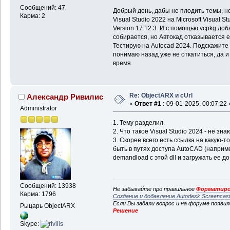
Сообщений: 47
Добрый день, дабы не плодить темы, н
Карма: 2
Visual Studio 2022 на Microsoft Visual St
Version 17.12.3. И с помощью vcpkg доба
собирается, но Автокад отказывается его 
Тестирую на Autocad 2024. Подскажите
понимаю назад уже не откатиться, да и
время.
Re: ObjectARX и cUrl
Александр Ривилис
«
Ответ #1 :
09-01-2025, 00:07:22 
Administrator
1. Тему разделил.
2. Что такое Visual Studio 2024 - не зн
3. Скорее всего есть ссылка на какую-то
быть в путях доступа AutoCAD (наприме
demandload с этой dll и загружать ее д
Сообщений: 13938
Не забывайте про правильное
Форматиро
Карма: 1796
Создание и добавление Autodesk Screencas
Если Вы задали вопрос и на форуме появи
Рыцарь ObjectARX
Решение
Skype: