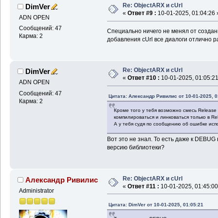
Re: ObjectARX и cUrl
DimVer
«
Ответ #9 :
10-01-2025, 01:04:26 
ADN OPEN
Сообщений: 47
Специально ничего не менял от создан
Карма: 2
добавления cUrl все диалоги отлично р
Re: ObjectARX и cUrl
DimVer
«
Ответ #10 :
10-01-2025, 01:05:21
ADN OPEN
Сообщений: 47
Цитата: Александр Ривилис от 10-01-2025, 0
Карма: 2
Кроме того у тебя возможно смесь Release
компилироваться и линковаться только в Re
А у тебя судя по сообщению об ошибке исп
Вот это не знал. То есть даже к DEBU
версию библиотеки?
Re: ObjectARX и cUrl
Александр Ривилис
«
Ответ #11 :
10-01-2025, 01:45:00
Administrator
Цитата: DimVer от 10-01-2025, 01:05:21