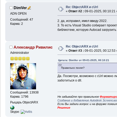
Re: ObjectARX и cUrl
DimVer
«
Ответ #2 :
09-01-2025, 00:10:21 
ADN OPEN
Сообщений: 47
2. да, исправил, имел ввиду 2022.
Карма: 2
3. То есть Visual Studio собирает прое
библиотеке, которую Autocad загрузить
Re: ObjectARX и cUrl
Александр Ривилис
«
Ответ #3 :
09-01-2025, 00:12:53 
Administrator
Цитата: DimVer от 09-01-2025, 00:10:21
Правильно понял?
Да. Посмотри, возможно с cUrl можно ли
заботиться о dll.
Сообщений: 13938
Карма: 1796
Не забывайте про правильное
Форматиро
Создание и добавление Autodesk Screencas
Рыцарь ObjectARX
Если Вы задали вопрос и на форуме появи
Решение
Skype: