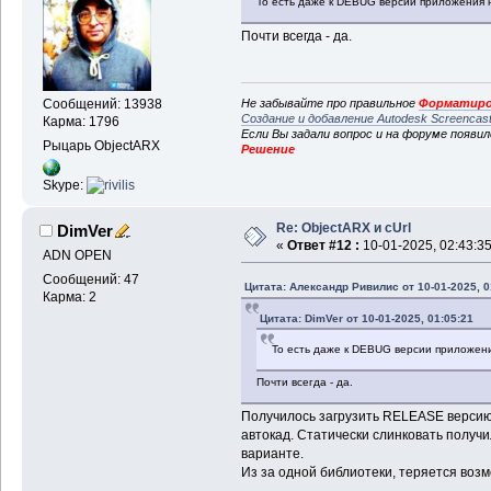
То есть даже к DEBUG версии приложения
Почти всегда - да.
Не забывайте про правильное
Форматиро
Сообщений: 13938
Создание и добавление Autodesk Screencas
Карма: 1796
Если Вы задали вопрос и на форуме появи
Рыцарь ObjectARX
Решение
Skype:
Re: ObjectARX и cUrl
DimVer
«
Ответ #12 :
10-01-2025, 02:43:35
ADN OPEN
Сообщений: 47
Цитата: Александр Ривилис от 10-01-2025, 0
Карма: 2
Цитата: DimVer от 10-01-2025, 01:05:21
То есть даже к DEBUG версии приложен
Почти всегда - да.
Получилось загрузить RELEASE версию 
автокад. Статически слинковать получил
варианте.
Из за одной библиотеки, теряется воз