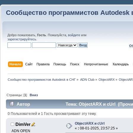
Сообщество программистов Autodesk 
Добро пожаловать,
Гость
. Пожалуйста,
войдите
или
зарегистрируйтесь
.
Об
Начало
Сайт
Правила
Помощь
Поиск
 Непрочитанные 
Календарь
Сообщество программистов Autodesk в СНГ
»
ADN Club
»
ObjectARX
»
ObjectAR
Страницы: [
1
]
Вниз
Автор
Тема: ObjectARX и cUrl (Прочи
0 Пользователей и 1 Гость просматривают эту тему.
ObjectARX и cUrl
DimVer
«
:
08-01-2025, 23:57:25 »
ADN OPEN