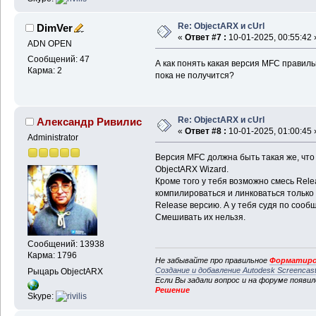
Re: ObjectARX и cUrl
DimVer
«
Ответ #7 :
10-01-2025, 00:55:42 
ADN OPEN
Сообщений: 47
А как понять какая версия MFC правиль
Карма: 2
пока не получится?
Re: ObjectARX и cUrl
Александр Ривилис
«
Ответ #8 :
10-01-2025, 01:00:45 
Administrator
Версия MFC должна быть такая же, что
ObjectARX Wizard.
Кроме того у тебя возможно смесь Rel
компилироваться и линковаться только 
Release версию. А у тебя судя по соо
Смешивать их нельзя.
Сообщений: 13938
Карма: 1796
Не забывайте про правильное
Форматиро
Создание и добавление Autodesk Screencas
Рыцарь ObjectARX
Если Вы задали вопрос и на форуме появи
Решение
Skype: