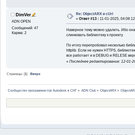
Re: ObjectARX и cUrl
DimVer
«
Ответ #13 :
11-01-2025, 04:08:12
ADN OPEN
Сообщений: 47
Наверное тему можно удалить. Ибо она 
Карма: 2
слинковать библиотеку к проекту.
По итогу перепробовал несколько библи
httplib. Если не нужен HTTPS, библиоте
все работает и в DEBUG и RELESE вер
«
Последнее редактирование: 12-01-20
Страницы: [
1
]
Вверх
Сообщество программистов Autodesk в СНГ
»
ADN Club
»
ObjectARX
»
ObjectAR