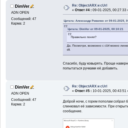
Re: ObjectARX и cUrl
DimVer
«
Ответ #4 :
09-01-2025, 00:27:33 
ADN OPEN
Сообщений: 47
Цитата: Александр Ривилис от 09-01-2025, 0
Карма: 2
Цитата: DimVer от 09-01-2025, 00:10:21
Правильно понял?
Да. Посмотри, возможно с cUrl можно линко
dll.
Спасибо, буду ковырять. Проще наверно
попытаться ручками её добавить.
Re: ObjectARX и cUrl
DimVer
«
Ответ #5 :
10-01-2025, 00:43:51 
ADN OPEN
Сообщений: 47
Доброй ночи, с горем пополам собрал б
Карма: 2
слинковал её зависимости. При открыт
сообщение.