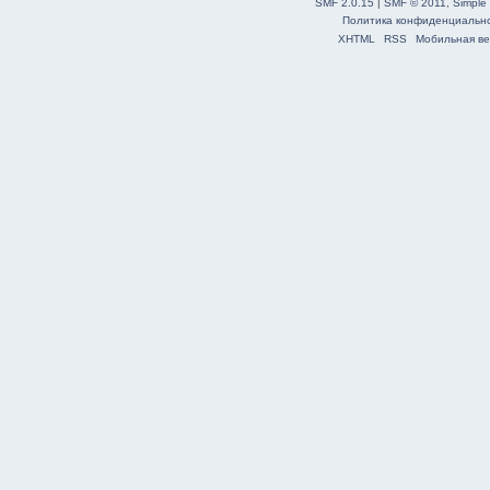
SMF 2.0.15
|
SMF © 2011
,
Simple
Политика конфиденциальн
XHTML
RSS
Мобильная ве