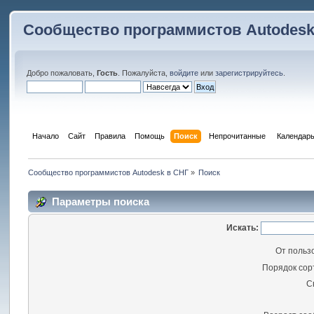
Сообщество программистов Autodesk
Добро пожаловать,
Гость
. Пожалуйста,
войдите
или
зарегистрируйтесь
.
Начало
Сайт
Правила
Помощь
Поиск
 Непрочитанные 
Календар
Сообщество программистов Autodesk в СНГ
»
Поиск
Параметры поиска
Искать:
От польз
Порядок сор
С