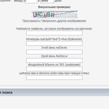
общения:
между
и
дней
Визуальная проверка:
Прослушать
/
Запросить другое изображение
Наберите символы, которые изображены на картинке:
trinadцatь-шectь/tri*dva*2+dva (6ykbamи):
3тий deнь neDeли:
2рой dень NeDeLи:
кbaдpatный k0peнь из 361 (цифpами):
циfrаmи dвa в ctепenи (odin+dвa+tpи+чetыpe+пяtь):
я поиск