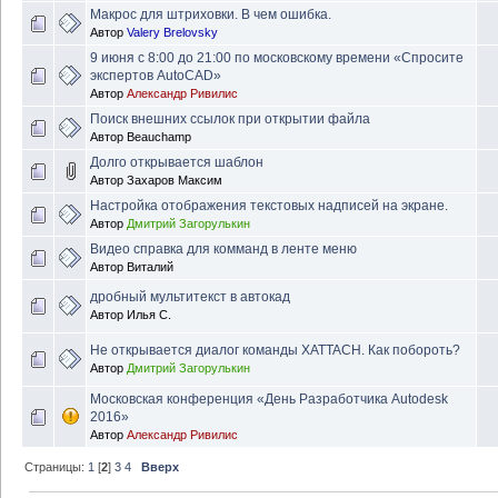
Макрос для штриховки. В чем ошибка.
Автор
Valery Brelovsky
9 июня с 8:00 до 21:00 по московскому времени «Спросите
экспертов AutoCAD»
Автор
Александр Ривилис
Поиск внешних ссылок при открытии файла
Автор
Beauchamp
Долго открывается шаблон
Автор
Захаров Максим
Настройка отображения текстовых надписей на экране.
Автор
Дмитрий Загорулькин
Видео справка для комманд в ленте меню
Автор
Виталий
дробный мультитекст в автокад
Автор
Илья С.
Не открывается диалог команды XATTACH. Как побороть?
Автор
Дмитрий Загорулькин
Московская конференция «День Разработчика Autodesk
2016»
Автор
Александр Ривилис
Страницы:
1
[
2
]
3
4
Вверх