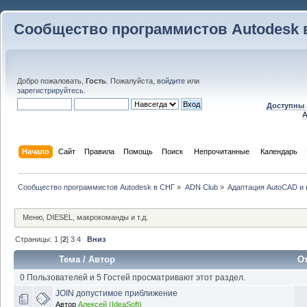
Сообщество программистов Autodesk 
Добро пожаловать,
Гость
. Пожалуйста,
войдите
или
зарегистрируйтесь
.
Доступны 
A
Начало
Сайт
Правила
Помощь
Поиск
 Непрочитанные 
Календарь
Сообщество программистов Autodesk в СНГ
»
ADN Club
»
Адаптация AutoCAD и
Меню, DIESEL, макрокоманды и т.д.
Страницы:
1
[
2
]
3
4
Вниз
Тема
/
Автор
О
0 Пользователей и 5 Гостей просматривают этот раздел.
JOIN допустимое приближение
Автор
Алексей (IdeaSoft)