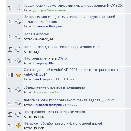
Графический/геометрический смысл переменной PICKBOX
Автор
Дмитрий Загорулькин
Не правильно создаются иконки на инструментальной
палитре для блоков
Автор
Привалов Дмитрий
Поля в Autocad
Автор
Alexsandr_13
Поля Автокада - Системная переменная ctab
Автор
xag
Настройка печати в DWFx
Автор
Владимир Шу
Cuix созданный в AutoCAD 2016 не хочет открываться в
AutoCAD 2014
Автор
BearDyugin
«
1
2
3
...
7
Все
»
объединение отрезков в полилинию
Автор
Алексей (IdeaSoft)
Логика работы корпоративного файла адаптации cuix
Автор
Привалов Дмитрий
«
1
2
Все
»
Прозрачность иконок в строке меню!
Автор
Tsurick
Не может обработать .cuix фаил c googl диска!
Автор
Tsurick