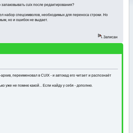
о запаковывать cuix после редактирования?
ашел набор спецсимволов, необходимых для переноса строки. Но
мым, но и ошибок не выдает.
Записан
P-архив, переименовал в CUIX - и автокад его читает и распознаёт
о уже не помню какой... Если найду у себя - дополню.