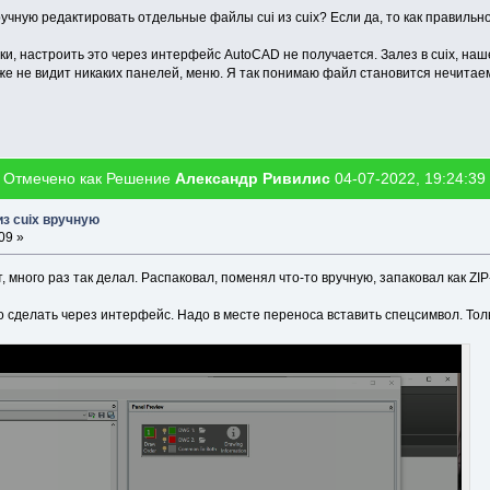
учную редактировать отдельные файлы cui из cuix? Если да, то как правильн
пки, настроить это через интерфейс AutoCAD не получается. Залез в cuix, н
же не видит никаких панелей, меню. Я так понимаю файл становится нечитае
Отмечено как Решение
Александр Ривилис
04-07-2022, 19:24:39
з cuix вручную
09 »
, много раз так делал. Распаковал, поменял что-то вручную, запаковал как ZI
о сделать через интерфейс. Надо в месте переноса вставить спецсимвол. Тольк