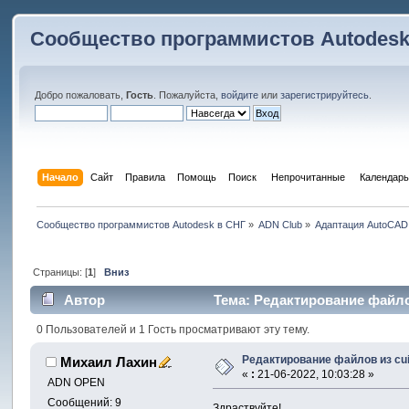
Сообщество программистов Autodesk
Добро пожаловать,
Гость
. Пожалуйста,
войдите
или
зарегистрируйтесь
.
Начало
Сайт
Правила
Помощь
Поиск
 Непрочитанные 
Календарь
Сообщество программистов Autodesk в СНГ
»
ADN Club
»
Адаптация AutoCAD
Страницы: [
1
]
Вниз
Автор
Тема: Редактирование файлов
0 Пользователей и 1 Гость просматривают эту тему.
Редактирование файлов из cu
Михаил Лахин
«
:
21-06-2022, 10:03:28 »
ADN OPEN
Сообщений: 9
Здраствуйте!