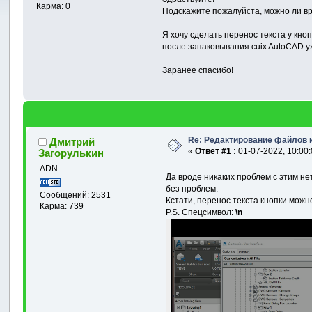
Карма: 0
Подскажите пожалуйста, можно ли вр
Я хочу сделать перенос текста у кно
после запаковывания cuix AutoCAD у
Заранее спасибо!
Re: Редактирование файлов и
Дмитрий
«
Ответ #1 :
01-07-2022, 10:00:
Загорулькин
ADN
Да вроде никаких проблем с этим нет
без проблем.
Сообщений: 2531
Кстати, перенос текста кнопки можн
Карма: 739
P.S. Спецсимвол:
\n