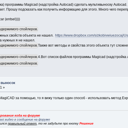
а) программы Magicad (надстройка Autocad) сделать мультивыноску Autocad. 
ает. Прошу подсказать как получить информацию для этого. Много чего переп
ar (entsel))))
одержимого спойлеров.
ужных свойств объекта не нашел.
https://www.dropbox.com/s/zkobivwiuezocaj
та нужных я не нашел.
одержимого спойлеров.
Также вот методы и свойства этого объекта тут сложнее
одержимого спойлеров.
4.Вот список файлов программы Magicad (надстройка A
одержимого спойлеров.
т выносок
1 »
agiCAD за помощью, то я вижу только один способ - использовать метод Explo
рование кода на форуме
ast видео в сообщение на форуме
вился
правильный ответ
, то не забудьте про кнопку
Решение