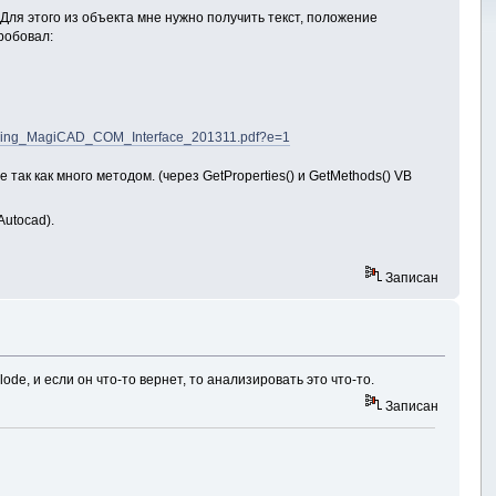
Для этого из объекта мне нужно получить текст, положение
робовал:
/Using_MagiCAD_COM_Interface_201311.pdf?e=1
 так как много методом. (через GetProperties() и GetMethods() VB
utocad).
Записан
de, и если он что-то вернет, то анализировать это что-то.
Записан