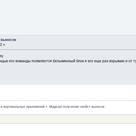
т выносок
2 »
зу.
ощью его команды появляется безымянный блок я его еще раз взрываю и от т
 и вертикальных приложений
»
Magicad получение свойст выносок