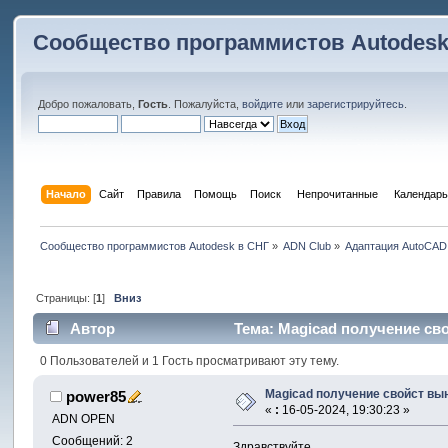
Сообщество программистов Autodesk
Добро пожаловать,
Гость
. Пожалуйста,
войдите
или
зарегистрируйтесь
.
Начало
Сайт
Правила
Помощь
Поиск
 Непрочитанные 
Календарь
Сообщество программистов Autodesk в СНГ
»
ADN Club
»
Адаптация AutoCAD
Страницы: [
1
]
Вниз
Автор
Тема: Magicad получение сво
0 Пользователей и 1 Гость просматривают эту тему.
Magicad получение свойст вы
power85
«
:
16-05-2024, 19:30:23 »
ADN OPEN
Сообщений: 2
Здравствуйте