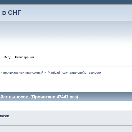
 в СНГ
Вход
Регистрация
 и вертикальных приложений
»
Magicad получение свойст выносок
йст выносок (Прочитано 47441 раз)
носок