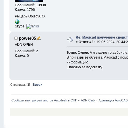
Сообщений: 13938
Карма: 1796
Рыцарь ObjectARX
Skype:
Re: Magicad получение свойс
power85
«
Ответ #2 :
19-05-2024, 20:44:2
ADN OPEN
Сообщений: 2
Точно. Супер. А я в какие то дебри ле
Карма: 0
В при взрыве объекта Magicad с пом
информацию.
Спасибо за подсказку.
Страницы: [
1
]
Вверх
Сообщество программистов Autodesk в СНГ
»
ADN Club
»
Адаптация AutoCAD