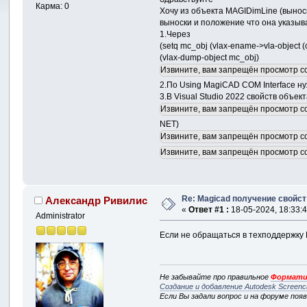
Карма: 0
Хочу из объекта MAGIDimLine (выноск
выноски и положение что она указыв
1.Через
(setq mc_obj (vlax-ename->vla-object (c
(vlax-dump-object mc_obj)
Извините, вам запрещён просмотр с
2.По Using MagiCAD COM Interface н
3.В Visual Studio 2022 свойств объек
Извините, вам запрещён просмотр с
NET)
Извините, вам запрещён просмотр с
Извините, вам запрещён просмотр с
Re: Magicad получение свойс
Александр Ривилис
«
Ответ #1 :
18-05-2024, 18:33:4
Administrator
Если не обращаться в техподдержку M
Не забывайте про правильное
Формати
Создание и добавление Autodesk Screenc
Если Вы задали вопрос и на форуме поя