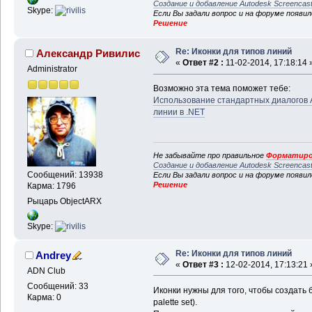
Создание и добавление Autodesk Screencas
Skype:
Если Вы задали вопрос и на форуме появи
Решение
Re: Иконки для типов линий
Александр Ривилис
«
Ответ #2 :
11-02-2014, 17:18:14 
Administrator
Возможно эта тема поможет тебе:
Использование стандартных диалогов A
линии в .NET
Не забывайте про правильное
Форматиро
Создание и добавление Autodesk Screencas
Сообщений: 13938
Если Вы задали вопрос и на форуме появи
Решение
Карма: 1796
Рыцарь ObjectARX
Skype:
Re: Иконки для типов линий
Andrey
«
Ответ #3 :
12-02-2014, 17:13:21 
ADN Club
Сообщений: 33
Иконки нужны для того, чтобы создать б
Карма: 0
palette set).