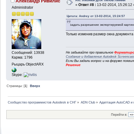
Александр Ривилис
«
Ответ #8 :
13-02-2014, 15:26:12 
Administrator
Цитата: Andrey от 13-02-2014, 15:24:57
задать разрешение экспортируемой карти
Только изменив размер окна документа
Не забывайте про правильное
Форматиро
Сообщений: 13938
Создание и добавление Autodesk Screencas
Карма: 1796
Если Вы задали вопрос и на форуме появи
Рыцарь ObjectARX
Решение
Skype:
Страницы: [
1
]
Вверх
Сообщество программистов Autodesk в СНГ
»
ADN Club
»
Адаптация AutoCAD и
Перейти в: