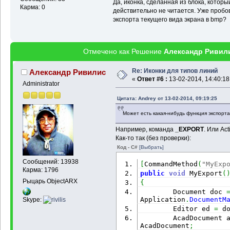
Да, иконка, сделанная из блока, котор
Карма: 0
действительно не читается. Уже пробо
экспорта текущего вида экрана в bmp?
Отмечено как Решение
Александр Ривил
Re: Иконки для типов линий
Александр Ривилис
«
Ответ #6 :
13-02-2014, 14:40:18
Administrator
Цитата: Andrey от 13-02-2014, 09:19:25
Может есть какая-нибудь функция экспорта
Например, команда
_EXPORT
. Или Ac
Как-то так (без проверки):
Код - C#
[Выбрать]
Сообщений: 13938
[
CommandMethod
(
"MyExp
Карма: 1796
public
void
 MyExport
(
Рыцарь ObjectARX
{
        Document doc 
Application
.
DocumentM
Skype:
        Editor ed 
=
 d
        AcadDocument 
AcadDocument
;