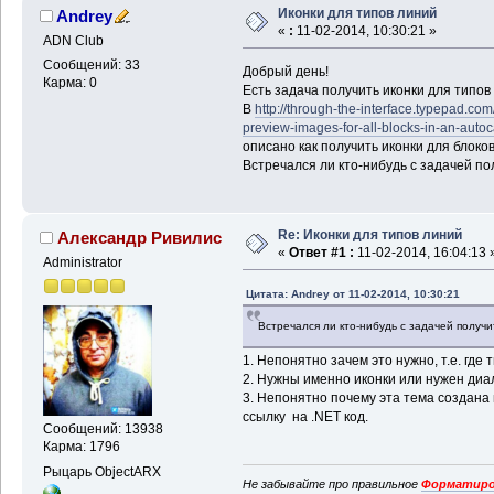
Иконки для типов линий
Andrey
«
:
11-02-2014, 10:30:21 »
ADN Club
Сообщений: 33
Добрый день!
Карма: 0
Есть задача получить иконки для типов
В
http://through-the-interface.typepad.co
preview-images-for-all-blocks-in-an-auto
описано как получить иконки для блоков
Встречался ли кто-нибудь с задачей по
Re: Иконки для типов линий
Александр Ривилис
«
Ответ #1 :
11-02-2014, 16:04:13 
Administrator
Цитата: Andrey от 11-02-2014, 10:30:21
Встречался ли кто-нибудь с задачей получи
1. Непонятно зачем это нужно, т.е. где
2. Нужны именно иконки или нужен диа
3. Непонятно почему эта тема создана 
ссылку на .NET код.
Сообщений: 13938
Карма: 1796
Рыцарь ObjectARX
Не забывайте про правильное
Форматиро