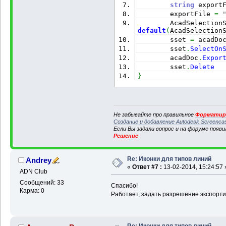
string
 export
        exportFile 
=
        AcadSelection
default
(
AcadSelection
        sset 
=
 acadDo
        sset
.
SelectOn
        acadDoc
.
Expor
        sset
.
Delete
}
Не забывайте про правильное
Форматиро
Создание и добавление Autodesk Screenca
Если Вы задали вопрос и на форуме появ
Решение
Re: Иконки для типов линий
Andrey
«
Ответ #7 :
13-02-2014, 15:24:57 
ADN Club
Сообщений: 33
Спасибо!
Карма: 0
Работает, задать разрешение экспорти
Re: Иконки для типов линий