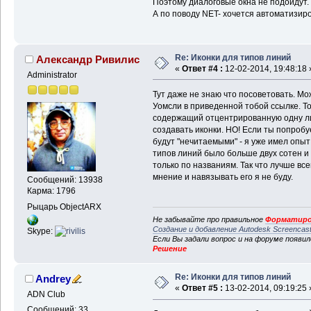
Поэтому диалоговые окна не подойдут.
А по поводу NET- хочется автоматизиро
Re: Иконки для типов линий
Александр Ривилис
«
Ответ #4 :
12-02-2014, 19:48:18 
Administrator
Тут даже не знаю что посоветовать. М
Уомсли в приведенной тобой ссылке. То
содержащий отцентрированную одну ли
создавать иконки. НО! Если ты попробуе
будут "нечитаемыми" - я уже имел опыт
типов линий было больше двух сотен и 
только по названиям. Так что лучше все
мнение и навязывать его я не буду.
Сообщений: 13938
Карма: 1796
Рыцарь ObjectARX
Не забывайте про правильное
Форматиро
Создание и добавление Autodesk Screencas
Skype:
Если Вы задали вопрос и на форуме появи
Решение
Re: Иконки для типов линий
Andrey
«
Ответ #5 :
13-02-2014, 09:19:25 
ADN Club
Сообщений: 33