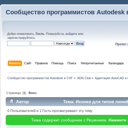
Сообщество программистов Autodesk 
Добро пожаловать,
Гость
. Пожалуйста,
войдите
или
зарегистрируйтесь
.
Проект
Начало
Сайт
Правила
Помощь
Поиск
 Непрочитанные 
Календарь
Сообщество программистов Autodesk в СНГ
»
ADN Club
»
Адаптация AutoCAD и
Страницы: [
1
]
Вниз
Автор
Тема: Иконки для типов линий
0 Пользователей и 1 Гость просматривают эту тему.
Тема содержит сообщение с Решением.
Нажмите 