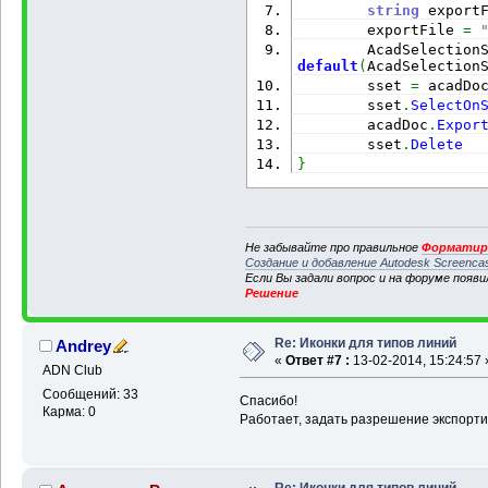
string
 export
        exportFile 
=
        AcadSelection
default
(
AcadSelection
        sset 
=
 acadDo
        sset
.
SelectOn
        acadDoc
.
Expor
        sset
.
Delete
}
Не забывайте про правильное
Форматиро
Создание и добавление Autodesk Screenca
Если Вы задали вопрос и на форуме появ
Решение
Re: Иконки для типов линий
Andrey
«
Ответ #7 :
13-02-2014, 15:24:57 
ADN Club
Сообщений: 33
Спасибо!
Карма: 0
Работает, задать разрешение экспорти
Re: Иконки для типов линий