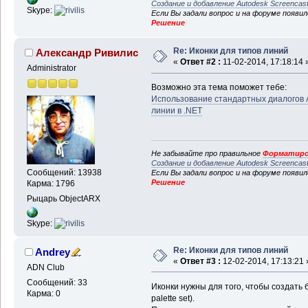
Создание и добавление Autodesk Screencas
Skype:
Если Вы задали вопрос и на форуме появи
Решение
Re: Иконки для типов линий
Александр Ривилис
«
Ответ #2 :
11-02-2014, 17:18:14 
Administrator
Возможно эта тема поможет тебе:
Использование стандартных диалогов A
линии в .NET
Не забывайте про правильное
Форматиро
Создание и добавление Autodesk Screencas
Сообщений: 13938
Если Вы задали вопрос и на форуме появи
Решение
Карма: 1796
Рыцарь ObjectARX
Skype:
Re: Иконки для типов линий
Andrey
«
Ответ #3 :
12-02-2014, 17:13:21 
ADN Club
Сообщений: 33
Иконки нужны для того, чтобы создать б
Карма: 0
palette set).