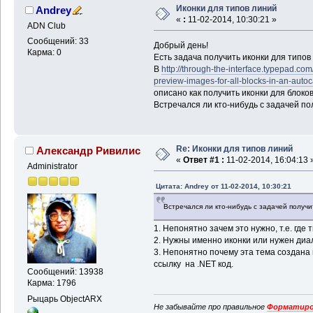
Иконки для типов линий
Andrey
«
:
11-02-2014, 10:30:21 »
ADN Club
Сообщений: 33
Добрый день!
Карма: 0
Есть задача получить иконки для типов
В
http://through-the-interface.typepad.co
preview-images-for-all-blocks-in-an-auto
описано как получить иконки для блоков
Встречался ли кто-нибудь с задачей по
Re: Иконки для типов линий
Александр Ривилис
«
Ответ #1 :
11-02-2014, 16:04:13 
Administrator
Цитата: Andrey от 11-02-2014, 10:30:21
Встречался ли кто-нибудь с задачей получи
1. Непонятно зачем это нужно, т.е. где
2. Нужны именно иконки или нужен диа
3. Непонятно почему эта тема создана 
ссылку на .NET код.
Сообщений: 13938
Карма: 1796
Рыцарь ObjectARX
Не забывайте про правильное
Форматиро