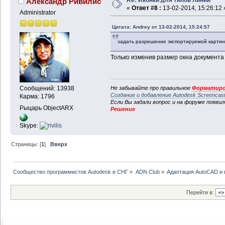
Александр Ривилис
«
Ответ #8 :
13-02-2014, 15:26:12 
Administrator
Цитата: Andrey от 13-02-2014, 15:24:57
задать разрешение экспортируемой карти
Только изменив размер окна документа
Не забывайте про правильное
Форматиро
Сообщений: 13938
Создание и добавление Autodesk Screencas
Карма: 1796
Если Вы задали вопрос и на форуме появи
Рыцарь ObjectARX
Решение
Skype:
Страницы: [
1
]
Вверх
Сообщество программистов Autodesk в СНГ
»
ADN Club
»
Адаптация AutoCAD и
Перейти в: