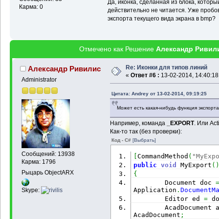
Да, иконка, сделанная из блока, котор
Карма: 0
действительно не читается. Уже пробо
экспорта текущего вида экрана в bmp?
Отмечено как Решение
Александр Ривил
Re: Иконки для типов линий
Александр Ривилис
«
Ответ #6 :
13-02-2014, 14:40:18
Administrator
Цитата: Andrey от 13-02-2014, 09:19:25
Может есть какая-нибудь функция экспорта
Например, команда
_EXPORT
. Или Ac
Как-то так (без проверки):
Код - C#
[Выбрать]
Сообщений: 13938
[
CommandMethod
(
"MyExp
Карма: 1796
public
void
 MyExport
(
Рыцарь ObjectARX
{
        Document doc 
Application
.
DocumentM
Skype:
        Editor ed 
=
 d
        AcadDocument 
AcadDocument
;