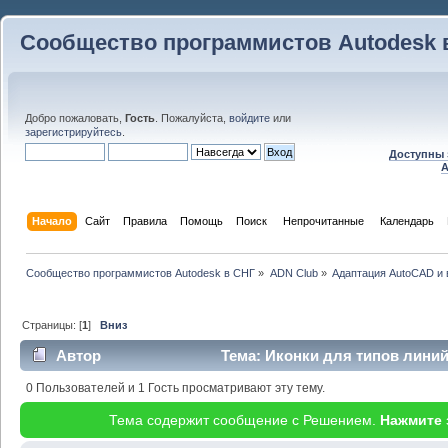
Сообщество программистов Autodesk 
Добро пожаловать,
Гость
. Пожалуйста,
войдите
или
зарегистрируйтесь
.
Доступны 
A
Начало
Сайт
Правила
Помощь
Поиск
 Непрочитанные 
Календарь
Сообщество программистов Autodesk в СНГ
»
ADN Club
»
Адаптация AutoCAD и
Страницы: [
1
]
Вниз
Автор
Тема: Иконки для типов линий
0 Пользователей и 1 Гость просматривают эту тему.
Тема содержит сообщение с Решением.
Нажмите 