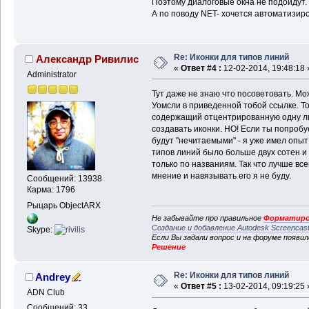
Поэтому диалоговые окна не подойдут.
А по поводу NET- хочется автоматизиро
Re: Иконки для типов линий
Александр Ривилис
«
Ответ #4 :
12-02-2014, 19:48:18 
Administrator
Тут даже не знаю что посоветовать. М
Уомсли в приведенной тобой ссылке. То
содержащий отцентрированную одну ли
создавать иконки. НО! Если ты попробуе
будут "нечитаемыми" - я уже имел опыт
типов линий было больше двух сотен и 
только по названиям. Так что лучше все
мнение и навязывать его я не буду.
Сообщений: 13938
Карма: 1796
Рыцарь ObjectARX
Не забывайте про правильное
Форматиро
Создание и добавление Autodesk Screencas
Skype:
Если Вы задали вопрос и на форуме появи
Решение
Re: Иконки для типов линий
Andrey
«
Ответ #5 :
13-02-2014, 09:19:25 
ADN Club
Сообщений: 33