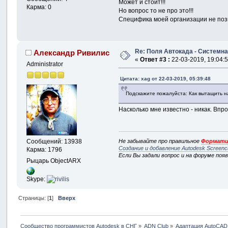
Может и стоит!!!
Карма: 0
Но вопрос то не про это!!!
Специфика моей организации не позво
Re: Поля Автокада - Системна
Александр Ривилис
«
Ответ #3 :
22-03-2019, 19:04:5
Administrator
Цитата: xag от 22-03-2019, 05:39:48
Подскажите пожалуйста: Как вытащить на
Насколько мне известно - никак. Впр
Не забывайте про правильное
Формати
Сообщений: 13938
Создание и добавление Autodesk Screenc
Карма: 1796
Если Вы задали вопрос и на форуме поя
Рыцарь ObjectARX
Skype:
Страницы: [
1
]
Вверх
Сообщество программистов Autodesk в СНГ
»
ADN Club
»
Адаптация AutoCAD