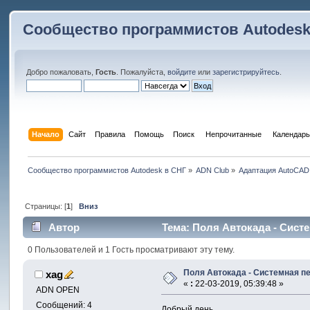
Сообщество программистов Autodesk
Добро пожаловать,
Гость
. Пожалуйста,
войдите
или
зарегистрируйтесь
.
Начало
Сайт
Правила
Помощь
Поиск
 Непрочитанные 
Календарь
Сообщество программистов Autodesk в СНГ
»
ADN Club
»
Адаптация AutoCAD
Страницы: [
1
]
Вниз
Автор
Тема: Поля Автокада - Систе
0 Пользователей и 1 Гость просматривают эту тему.
Поля Автокада - Системная п
xag
«
:
22-03-2019, 05:39:48 »
ADN OPEN
Сообщений: 4
Добрый день.