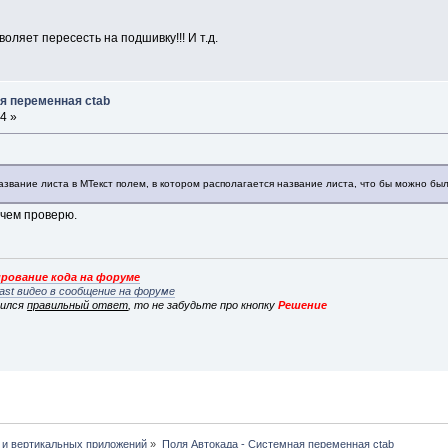
ляет пересесть на подшивку!!! И т.д.
я переменная ctab
4 »
звание листа в МТекст полем, в котором располагается название листа, что бы можно был
очем проверю.
рование кода на форуме
ast видео в сообщение на форуме
вился
правильный ответ
, то не забудьте про кнопку
Решение
 и вертикальных приложений
»
Поля Автокада - Системная переменная ctab