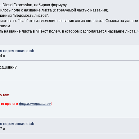
 DieselExpression, набираю формулу:
 получилось поле с название листа (с требуемой частью названия).
анных "Ведомость листов".
тов, т.к. “ctab” это извлечение названия активного листа. Ссылки на данное 
ением.
ь название листа в МТекст полем, в котором располагается название листа, 
я переменная ctab
4 »
подшивки?
о так!
те про его
форматирование
!
я переменная ctab
7 »