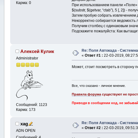
Карма: 0
При использованием панели «Поле» -
$(substr, $(getvar, “ctab”), 5 [, 2]) -
Затем пробую собрать извлечением д
Некорректно собирается ведомость лис
Получим столбец с одинаковым знач
Подскажите пожалуйста: Как вытащит
Re: Поля Автокада - Системна
Алексей Кулик
«
Ответ #1 :
22-03-2019, 08:27:5
Administrator
Может, стоит посмотреть в сторону 
Все, что сказано - личное мнение.
Правила форума
существуют не прост
Приводя в сообщении код, не забывай
Сообщений: 1123
Карма: 173
Re: Поля Автокада - Системна
xag
«
Ответ #2 :
22-03-2019, 09:51:3
ADN OPEN
Сообщений: 4