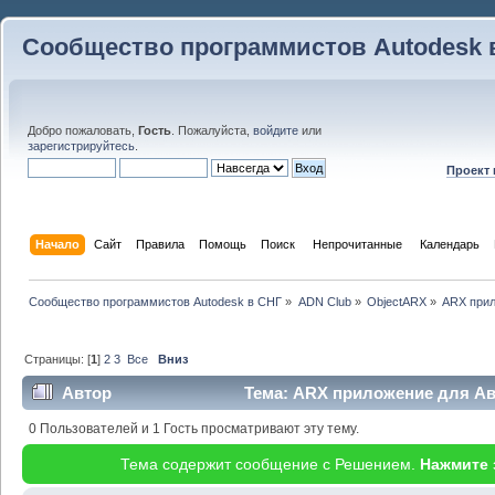
Сообщество программистов Autodesk 
Добро пожаловать,
Гость
. Пожалуйста,
войдите
или
зарегистрируйтесь
.
Проект
Начало
Сайт
Правила
Помощь
Поиск
 Непрочитанные 
Календарь
Сообщество программистов Autodesk в СНГ
»
ADN Club
»
ObjectARX
»
ARX прил
Страницы: [
1
]
2
3
Все
Вниз
Автор
Тема: ARX приложение для Авт
(Прочитано 53908 раз)
0 Пользователей и 1 Гость просматривают эту тему.
Тема содержит сообщение с Решением.
Нажмите 