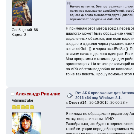
Ничего не понял. Этот метод нужен только 
например вызывается acedGetPoint(), acedG
одного диалога вызывается другой диалог, т
переключает ресурсы на AutoCAD.
Я применяю этот метод всегда перед от
Сообщений: 66
диалогах может быть обращение к чер
Карма: 3
выделенных объектов, или если надо п
ввода его в диалог через указание каки
все acedGet...() и через acedEntSel()
в самом начале диалога один раз. Если 
Мои программы с таким подходом работа
организациях. Ни от кого рекламаций н
по ARX об этом подробно не написано. 
то не так понять. Прошу помочь в этом 
Re: ARX приложение для Авток
Александр Ривилис
2016 x64 под Windows 8.1.
Administrator
«
Ответ #14 :
20-10-2015, 20:00:23 »
Я никогда не обращался к редактору A
метод неправильным. IMHO.
Разобраться, что будет с переключение
такой ситуации перед обращением к A