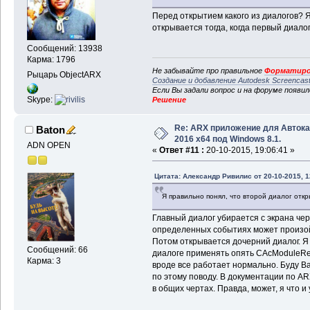
Перед открытием какого из диалогов? Я
открывается тогда, когда первый диало
Сообщений: 13938
Карма: 1796
Не забывайте про правильное
Форматиро
Рыцарь ObjectARX
Создание и добавление Autodesk Screencas
Если Вы задали вопрос и на форуме появи
Skype:
Решение
Re: ARX приложение для Авток
Baton
2016 x64 под Windows 8.1.
ADN OPEN
«
Ответ #11 :
20-10-2015, 19:06:41 »
Цитата: Александр Ривилис от 20-10-2015, 1
Я правильно понял, что второй диалог откр
Главный диалог убирается с экрана чер
определенных событиях может произойт
Потом открывается дочерний диалог. Я
Сообщений: 66
диалоге применять опять CAcModuleRes
Карма: 3
вроде все работает нормально. Буду В
по этому поводу. В документации по AR
в общих чертах. Правда, может, я что и 