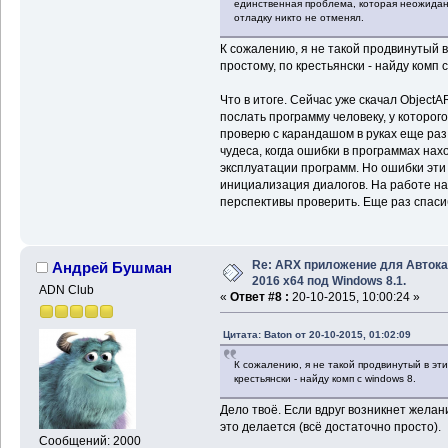
единственная проблема, которая неожиданн
отладку никто не отменял.
К сожалению, я не такой продвинутый в
простому, по крестьянски - найду комп с
Что в итоге. Сейчас уже скачал Objec
послать программу человеку, у которог
проверю с карандашом в руках еще раз
чудеса, когда ошибки в программах нах
эксплуатации программ. Но ошибки эти 
инициализация диалогов. На работе наш
перспективы проверить. Еще раз спаси
Re: ARX приложение для Авток
Андрей Бушман
2016 x64 под Windows 8.1.
ADN Club
«
Ответ #8 :
20-10-2015, 10:00:24 »
Цитата: Baton от 20-10-2015, 01:02:09
К сожалению, я не такой продвинутый в эт
крестьянски - найду комп с windows 8.
Дело твоё. Если вдруг возникнет желан
это делается (всё достаточно просто).
Сообщений: 2000