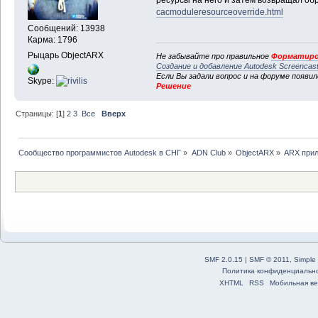
ресурсы на него и затем возвращал об
cacmoduleresourceoverride.html
Сообщений: 13938
Карма: 1796
Рыцарь ObjectARX
Не забывайте про правильное
Форматиро
Создание и добавление Autodesk Screencas
Если Вы задали вопрос и на форуме появи
Skype:
Решение
Страницы: [
1
]
2
3
Все
Вверх
Сообщество программистов Autodesk в СНГ
»
ADN Club
»
ObjectARX
»
ARX прил
SMF 2.0.15
|
SMF © 2011
,
Simple
Политика конфиденциальн
XHTML
RSS
Мобильная ве