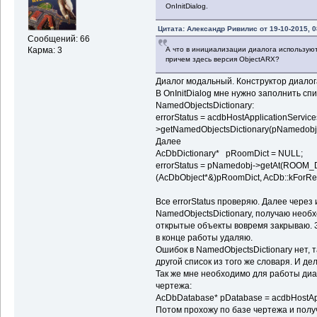
OnInitDialog.
Цитата: Александр Ривилис от 19-10-2015, 0
Сообщений: 66
А что в инициализации диалога используют
Карма: 3
причем здесь версия ObjectARX?
Диалог модальный. Конструктор диалог
В OnInitDialog мне нужно заполнить сп
NamedObjectsDictionary:
errorStatus = acdbHostApplicationServic
>getNamedObjectsDictionary(pNamedobj,
Далее
AcDbDictionary* pRoomDict = NULL;
errorStatus = pNamedobj->getAt(ROO
(AcDbObject*&)pRoomDict, AcDb::kForRe
Все errorStatus проверяю. Далее через
NamedObjectsDictionary, получаю необ
открытые объекты вовремя закрываю. З
в конце работы удаляю.
Ошибок в NamedObjectsDictionary нет, т
другой список из того же словаря. И де
Так же мне необходимо для работы ди
чертежа:
AcDbDatabase* pDatabase = acdbHostAppl
Потом прохожу по базе чертежа и пол