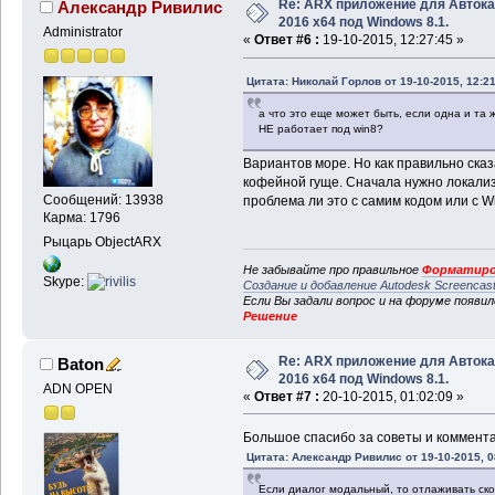
Re: ARX приложение для Авток
Александр Ривилис
2016 x64 под Windows 8.1.
Administrator
«
Ответ #6 :
19-10-2015, 12:27:45 »
Цитата: Николай Горлов от 19-10-2015, 12:21
а что это еще может быть, если одна и та 
НЕ работает под win8?
Вариантов море. Но как правильно ска
кофейной гуще. Сначала нужно локализ
Сообщений: 13938
проблема ли это с самим кодом или с W
Карма: 1796
Рыцарь ObjectARX
Не забывайте про правильное
Форматиро
Skype:
Создание и добавление Autodesk Screencas
Если Вы задали вопрос и на форуме появи
Решение
Re: ARX приложение для Авток
Baton
2016 x64 под Windows 8.1.
ADN OPEN
«
Ответ #7 :
20-10-2015, 01:02:09 »
Большое спасибо за советы и коммент
Цитата: Александр Ривилис от 19-10-2015, 0
Если диалог модальный, то отлаживать ско