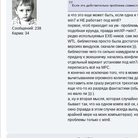
Если это действительно проблема совмести
а что это еще может быть, если одна и
win7 и НЕ работает под win8?
первое, чтоб приходит на ум - проблем
Сообщений: 238
подобная ерунда, правда winXP->win7.
Карма: 34
редко используемых EXE-ников. сам эк
WTL. библиотека просто была достаточ
версиях виндузов. скачали свежачок ))).
библиотеке чего-то сильно намудрили и
придачу к экзешничку. начались конфликт
отдельный вариант установки под win7/
переписать всё на MFC.
я конечно не исключаю того, что в моме
вычитыванием огромного количества д
поставить или сразу рисуется трехэта
еще что-то из разряда фантастики (обыч
но мало ли ))) ).
а, ну и вторая мысля, которая случайно
бывает так, что на одном компе всё ок
окно (правда в этом случае всегда вып
крайней мере на моих компьютерах). но
проблемы только с win8.