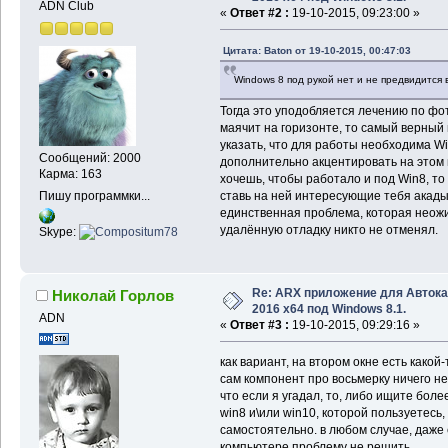
ADN Club
«
Ответ #2 :
19-10-2015, 09:23:00 »
Цитата: Baton от 19-10-2015, 00:47:03
Windows 8 под рукой нет и не предвидится 
Тогда это уподобляется лечению по фот
маячит на горизонте, то самый верный 
указать, что для работы необходима W
Сообщений: 2000
дополнительно акцентировать на этом
Карма: 163
хочешь, чтобы работало и под Win8, т
Пишу программки...
ставь на ней интересующие тебя акады 
единственная проблема, которая неожид
удалённую отладку никто не отменял.
Skype:
Re: ARX приложение для Авток
Николай Горлов
2016 x64 под Windows 8.1.
ADN
«
Ответ #3 :
19-10-2015, 09:29:16 »
как вариант, на втором окне есть какой-
сам компонент про восьмерку ничего не
что если я угадал, то, либо ищите бол
win8 и\или win10, которой пользуетесь
самостоятельно. в любом случае, даже 
компьютере проблему не решить.