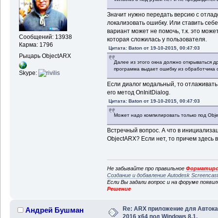
Значит нужно передать версию с отла
локализовать ошибку. Или ставить себ
вариант может не помочь, т.к. это мож
Сообщений: 13938
которая сложилась у пользователя.
Карма: 1796
Цитата: Baton от 19-10-2015, 00:47:03
Рыцарь ObjectARX
Далее из этого окна должно открываться др
программа выдает ошибку из обработчика 
Skype:
Если диалог модальный, то отлаживать 
его метод OnInitDialog.
Цитата: Baton от 19-10-2015, 00:47:03
Может надо компилировать только под Obj
Встречный вопрос. А что в инициализа
ObjectARX? Если нет, то причем здесь 
Не забывайте про правильное
Форматиро
Создание и добавление Autodesk Screencas
Если Вы задали вопрос и на форуме появи
Решение
Re: ARX приложение для Авток
Андрей Бушман
2016 x64 под Windows 8.1.