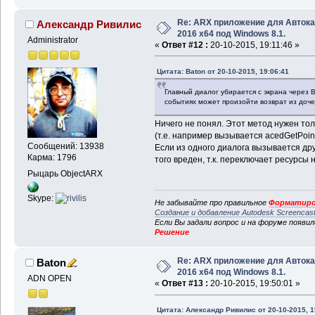
Re: ARX приложение для Авток
Александр Ривилис
2016 x64 под Windows 8.1.
Administrator
«
Ответ #12 :
20-10-2015, 19:11:46 »
Цитата: Baton от 20-10-2015, 19:06:41
Главный диалог убирается с экрана через 
событиях может произойти возврат из доче
Ничего не понял. Этот метод нужен то
(т.е. например вызывается acedGetPoint
Сообщений: 13938
Если из одного диалога вызывается дру
Карма: 1796
того вреден, т.к. переключает ресурсы
Рыцарь ObjectARX
Skype:
Не забывайте про правильное
Форматиро
Создание и добавление Autodesk Screencas
Если Вы задали вопрос и на форуме появи
Решение
Re: ARX приложение для Авток
Baton
2016 x64 под Windows 8.1.
ADN OPEN
«
Ответ #13 :
20-10-2015, 19:50:01 »
Цитата: Александр Ривилис от 20-10-2015, 1