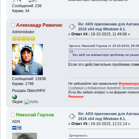
Сообщений: 238
Карма: 34
Re: ARX приложение для Авток
Александр Ривилис
2016 x64 под Windows 8.1.
Administrator
«
Ответ #4 :
19-10-2015, 11:49:06 »
Цитата: Николай Горлов от 19-10-2015, 09:29
без win8 на компьютере проблему не решит
Если это действительно проблема совме
Сообщений: 13938
Не забывайте про правильное
Форматиро
Карма: 1796
Создание и добавление Autodesk Screencas
Рыцарь ObjectARX
Если Вы задали вопрос и на форуме появи
Решение
Skype:
Re: ARX приложение для Авток
Николай Горлов
2016 x64 под Windows 8.1.
ADN
«
Ответ #5 :
19-10-2015, 12:21:14 »
Цитировать