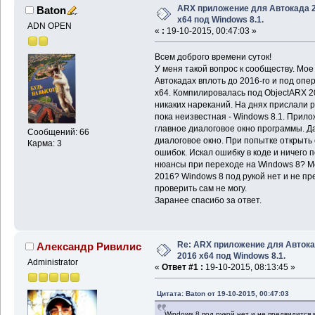
ARX приложение для Автокада 
Baton
x64 под Windows 8.1.
ADN OPEN
«
:
19-10-2015, 00:47:03 »
Всем доброго времени суток!
У меня такой вопрос к сообществу. Мо
Автокадах вплоть до 2016-го и под оп
x64. Компилировалась под ObjectARX 2
никаких нареканий. На днях прислали 
пока неизвестная - Windows 8.1. Прил
главное диалоговое окно программы. Да
Сообщений: 66
диалоговое окно. При попытке открыть
Карма: 3
ошибок. Искал ошибку в коде и ничего 
нюансы при переходе на Windows 8? М
2016? Windows 8 под рукой нет и не п
проверить сам не могу.
Заранее спасибо за ответ.
Re: ARX приложение для Авток
Александр Ривилис
2016 x64 под Windows 8.1.
Administrator
«
Ответ #1 :
19-10-2015, 08:13:45 »
Цитата: Baton от 19-10-2015, 00:47:03
Windows 8 под рукой нет и не предвидится 