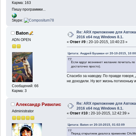
Карма: 163
Пишу программки...
Skype:
Re: ARX приложение для Авток
Baton
2016 x64 под Windows 8.1.
ADN OPEN
«
Ответ #9 :
20-10-2015, 10:40:23 »
Цитата: Андрей Бушман от 20-10-2015, 10:00
Если вдруг возникнет желание почитать по т
достаточно просто).
Спасибо за наводку. По правде говоря, 
не доходили. Ну вот жизнь потихоньку и
Сообщений: 66
Карма: 3
Re: ARX приложение для Авток
Александр Ривилис
2016 x64 под Windows 8.1.
Administrator
«
Ответ #10 :
20-10-2015, 12:42:39 »
Цитата: Baton от 20-10-2015, 01:02:09
Перед открытием диалога применяю CAcMod