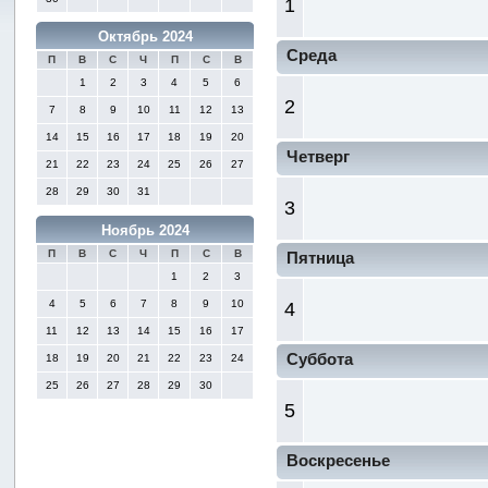
1
Октябрь 2024
Среда
П
В
С
Ч
П
С
В
1
2
3
4
5
6
2
7
8
9
10
11
12
13
14
15
16
17
18
19
20
Четверг
21
22
23
24
25
26
27
28
29
30
31
3
Ноябрь 2024
П
В
С
Ч
П
С
В
Пятница
1
2
3
4
5
6
7
8
9
10
4
11
12
13
14
15
16
17
Суббота
18
19
20
21
22
23
24
25
26
27
28
29
30
5
Воскресенье