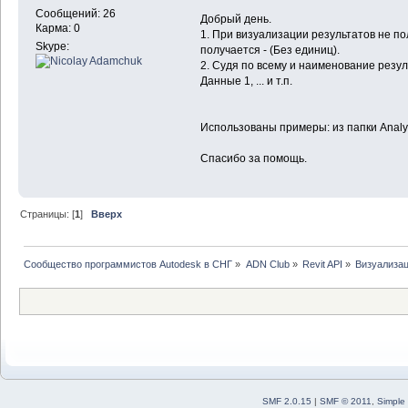
Сообщений: 26
Добрый день.
Карма: 0
1. При визуализации результатов не п
Skype:
получается - (Без единиц).
2. Судя по всему и наименование резул
Данные 1, ... и т.п.
Использованы примеры: из папки Analys
Спасибо за помощь.
Страницы: [
1
]
Вверх
Сообщество программистов Autodesk в СНГ
»
ADN Club
»
Revit API
»
Визуализац
SMF 2.0.15
|
SMF © 2011
,
Simple