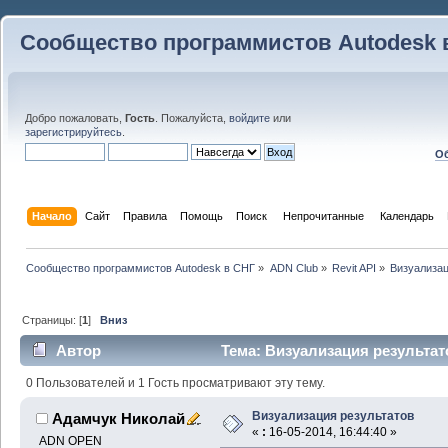
Сообщество программистов Autodesk 
Добро пожаловать,
Гость
. Пожалуйста,
войдите
или
зарегистрируйтесь
.
Об
Начало
Сайт
Правила
Помощь
Поиск
 Непрочитанные 
Календарь
Сообщество программистов Autodesk в СНГ
»
ADN Club
»
Revit API
»
Визуализац
Страницы: [
1
]
Вниз
Автор
Тема: Визуализация результат
0 Пользователей и 1 Гость просматривают эту тему.
Визуализация результатов
Адамчук Николай
«
:
16-05-2014, 16:44:40 »
ADN OPEN