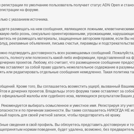
 регистрации по умолчанию пользователь получает статус ADN Open и стано
егистрации на форуме.
ько с указанием источника.
 будете размещать на нем сообщения, являющиеся ложными, клеветническими
 какую-либо рознь, сексуально ориентированными, угрожающими, нарушающ
аетесь не размещать материалы, защищенные авторским правом, если Вы не 
флуд, рекламные объявления, письма счастья, пирамиды и подстрекательств
ожно подтвердить достоверность всех размещаемых сообщений. Пожалуйста, п
ность, полноту или полезность какой-либо информации, представленной н
 дочерних проектов. Любому, кто считает, что размещенное сообщение пред
ма оставляют за собой право удалить нежелательное содержание в разумные 
алять или редактировать отдельные сообщения немедленно. Такая политика 
щений. Кроме того, Вы соглашаетесь возместить ущерб, вызванный Вашими 
айтов и дочерних проектов. Владельцы этого форума также оставляют за соб
е официальной жалобы или судебного иска, являющихся результатом Ваших 
. Рекомендуется выбирать осмысленное и уместное имя. Регистрируя эту уче
зопасности и по причинам законности. Вы также соглашаетесь НИКОГДА НЕ ис
 пароль для своей учетной записи, чтобы предотвратить её кражу.
обные сведения в свой профиль. Вы обязуетесь представить достоверную и
щепринятым нормам поведения, будет удалена, возможно, без предваритель