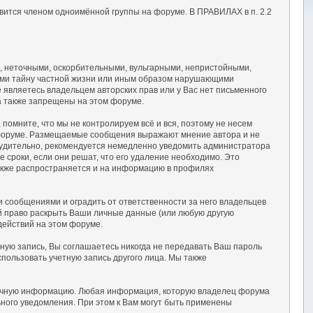
вится членом одноимённой группы на форуме. В ПРАВИЛАХ в п. 2.2
, неточными, оскорбительными, вульгарными, непристойными,
ими тайну частной жизни или иным образом нарушающими
являетесь владельцем авторских прав или у Вас нет письменного
а также запрещены на этом форуме.
омните, что мы не контролируем всё и вся, поэтому не несем
а форуме. Размещаемые сообщения выражают мнение автора и не
осудительно, рекомендуется немедленно уведомить администратора
сроки, если они решат, что его удаление необходимо. Это
также распространяется и на информацию в профилях
сообщениями и оградить от ответственности за него владельцев
ой право раскрыть Ваши личные данные (или любую другую
действий на этом форуме.
тную запись, Вы соглашаетесь никогда не передавать Ваш пароль
пользовать учетную запись другого лица. Мы также
 точную информацию. Любая информация, которую владелец форума
ного уведомления. При этом к Вам могут быть применены