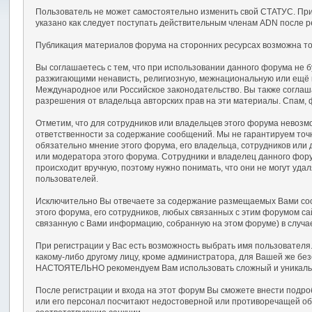
Пользователь не может самостоятельно изменить свой СТАТУС. При
указано как следует поступать действительным членам ADN после р
Публикация материалов форума на сторонних ресурсах возможна тол
Вы соглашаетесь с тем, что при использовании данного форума не
разжигающими ненависть, религиозную, межнациональную или ещё
Международное или Российское законодательство. Вы также соглаш
разрешения от владельца авторских прав на эти материалы. Спам, 
Отметим, что для сотрудников или владельцев этого форума невозм
ответственности за содержание сообщений. Мы не гарантируем точ
обязательно мнение этого форума, его владельца, сотрудников или
или модератора этого форума. Сотрудники и владелец данного фору
происходит вручную, поэтому нужно понимать, что они не могут уд
пользователей.
Исключительно Вы отвечаете за содержание размещаемых Вами сооб
этого форума, его сотрудников, любых связанных с этим форумом с
связанную с Вами информацию, собранную на этом форуме) в случа
При регистрации у Вас есть возможность выбрать имя пользователя
какому-либо другому лицу, кроме администратора, для Вашей же бе
НАСТОЯТЕЛЬНО рекомендуем Вам использовать сложный и уникальный
После регистрации и входа на этот форум Вы сможете внести подр
или его персонал посчитают недостоверной или противоречащей об