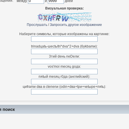
общения:
между
и
дней
Визуальная проверка:
Прослушать
/
Запросить другое изображение
Наберите символы, которые изображены на картинке:
trinadцatь-шectь/tri*dva*2+dva (6ykbamи):
3тий deнь neDeли:
vos'moi meсяц goдa:
пяtый mesяц г0дa (английский):
циfrаmи dвa в ctепenи (odin+dвa+tpи+чetыpe+пяtь):
я поиск