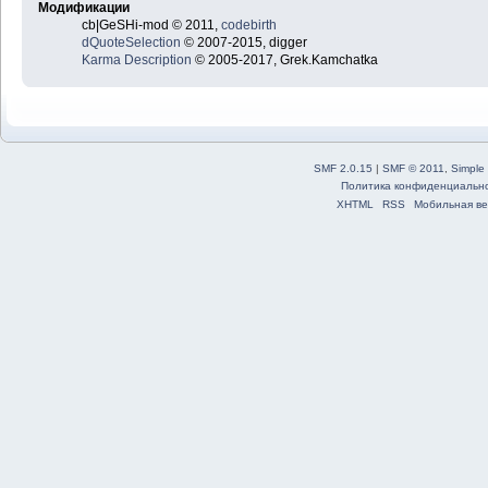
Модификации
cb|GeSHi-mod © 2011,
codebirth
dQuoteSelection
© 2007-2015, digger
Karma Description
© 2005-2017, Grek.Kamchatka
SMF 2.0.15
|
SMF © 2011
,
Simple
Политика конфиденциальн
XHTML
RSS
Мобильная ве