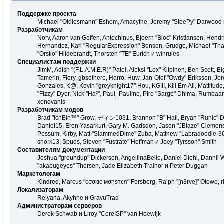
Поддержке проекта
Michael "Oldiesmann" Eshom, Amacythe, Jeremy "SleePy" Darwood и
Разработчикам
Norv, Aaron van Geffen, Antechinus, Bjoern "Bloc" Kristiansen, Hend
Hernandez, Karl "RegularExpression" Benson, Grudge, Michael "Than
"Orstio" Hildebrandt, Thorsten "TE" Eurich и winrules
Специалистам поддержки
JimM, Adish "(F.L.A.M.E.R)" Patel, Aleksi "Lex" Kilpinen, Ben Scott,
Tamerin, Fiery, gbsothere, Harro, Huw, Jan-Olof "Owdy" Eriksson, Jer
Gonzales, K@, Kevin "greyknight17" Hou, KGIII, Kill Em All, Mattitude,
"Fizzy" Dyer, Nick "Ha²", Paul_Pauline, Piro "Sarge" Dhima, Rumbaa
xenovanis
Разработчикам модов
Brad "IchBin™" Grow, ディン1031, Brannon "B" Hall, Bryan "Runic" De
Daniel15, Eren Yasarkurt, Gary M. Gadsdon, Jason "JBlaze" Clemons,
Possum, Kirby, Matt "SlammedDime" Zuba, Matthew "Labradoodle-360"
snork13, Spuds, Steven "Fustrate" Hoffman и Joey "Tyrsson" Smith
Составителям документации
Joshua "groundup" Dickerson, AngellinaBelle, Daniel Diehl, Dannii 
"akabugeyes" Thorsen, Jade Elizabeth Trainor и Peter Duggan
Маркетологам
Kindred, Marcus "cσσкιє мσηѕтєя" Forsberg, Ralph "[n3rve]" Otowo, 
Локализаторам
Relyana, Akyhne и GravuTrad
Администраторам серверов
Derek Schwab и Liroy "CoreISP" van Hoewijk