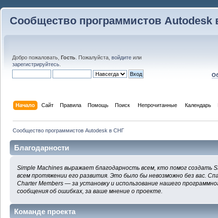
Сообщество программистов Autodesk 
Добро пожаловать,
Гость
. Пожалуйста,
войдите
или
зарегистрируйтесь
.
Об
Начало
Сайт
Правила
Помощь
Поиск
 Непрочитанные 
Календарь
Сообщество программистов Autodesk в СНГ
Благодарности
Simple Machines выражает благодарность всем, кто помог создать S
всем протяжении его развития. Это было бы невозможно без вас. Сп
Charter Members — за установку и использование нашего программног
сообщения об ошибках, за ваше мнение о проекте.
Команде проекта