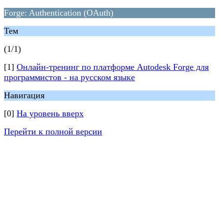
Forge: Authentication (OAuth)
Тем
(1/1)
[1]
Онлайн-тренинг по платформе Autodesk Forge для
программистов - на русском языке
Навигация
[0]
На уровень вверх
Перейти к полной версии