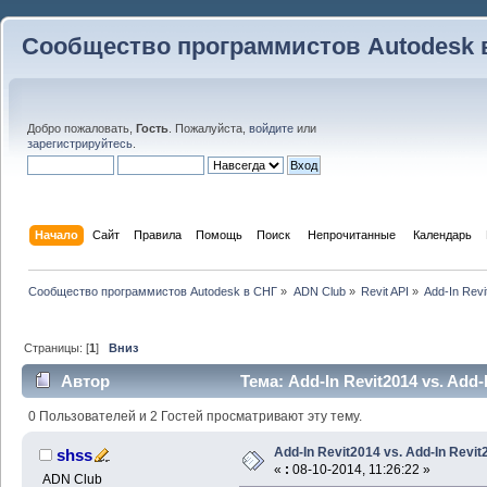
Сообщество программистов Autodesk 
Добро пожаловать,
Гость
. Пожалуйста,
войдите
или
зарегистрируйтесь
.
Начало
Сайт
Правила
Помощь
Поиск
 Непрочитанные 
Календарь
Сообщество программистов Autodesk в СНГ
»
ADN Club
»
Revit API
»
Add-In Revi
Страницы: [
1
]
Вниз
Автор
Тема: Add-In Revit2014 vs. Add-
0 Пользователей и 2 Гостей просматривают эту тему.
Add-In Revit2014 vs. Add-In Revit
shss
«
:
08-10-2014, 11:26:22 »
ADN Club