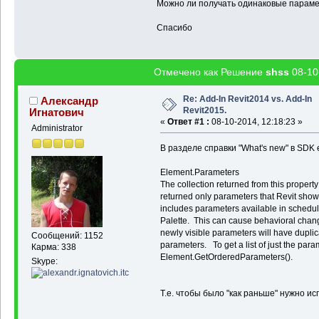
Можно ли получать одинаковые парам
[19]
"Phase Demol
[20]
"Progression
Спасибо
[21]
"Related to 
[22]
"Room Boundi
[23]
"Structural"
[24]
"Structural 
Отмечено как Решение
shss
08-10
[25]
"Top Constra
[26]
"Top is Atta
[27]
"Top Offset"
Re: Add-In Revit2014 vs. Add-In
Александр
[28]
"Type"
stri
Revit2015.
Игнатович
[29]
"Type Id"
«
Ответ #1 :
08-10-2014, 12:18:23 »
[30]
"Type Name"
Administrator
[31]
"Unconnected
В разделе справки "What's new" в SDK 
Element.Parameters
The collection returned from this propert
returned only parameters that Revit showe
includes parameters available in schedul
Palette. This can cause behavioral chang
newly visible parameters will have duplica
Сообщений: 1152
parameters. To get a list of just the para
Карма: 338
Element.GetOrderedParameters().
Skype:
Т.е. чтобы было "как раньше" нужно и