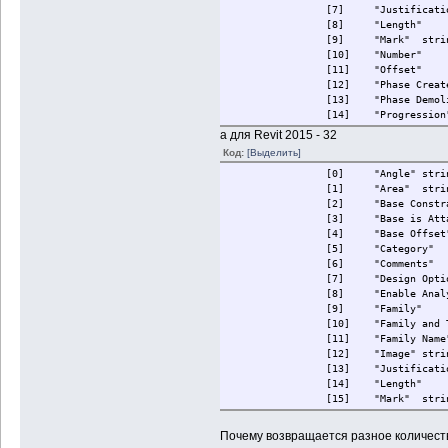
[7]
"Justificati
[8]
"Length"
[9]
"Mark"
stri
[10]
"Number"
[11]
"Offset"
[12]
"Phase Creat
[13]
"Phase Demol
[14]
"Progression
[15]
"Related to 
а для Revit 2015 - 32
[16]
"Room Boundi
Код:
[Выделить]
[17]
"Structural"
[0]
"Angle"
stri
[18]
"Structural 
[1]
"Area"
stri
[19]
"Top Constra
[2]
"Base Constr
[20]
"Top is Atta
[3]
"Base is Att
[21]
"Top Offset"
[4]
"Base Offset
[22]
"Unconnected
[5]
"Category"
[6]
"Comments"
[7]
"Design Opti
[8]
"Enable Anal
[9]
"Family"
[10]
"Family and 
[11]
"Family Name
[12]
"Image"
stri
[13]
"Justificati
[14]
"Length"
[15]
"Mark"
stri
[16]
"Number"
[17]
"Offset"
Почему возвращается разное количест
[18]
"Phase Creat