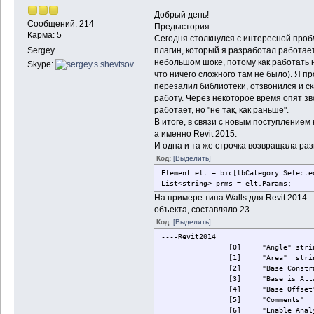
Добрый день!
Сообщений: 214
Предыстория:
Карма: 5
Сегодня столкнулся с интересной пробл
плагин, который я разработал работает
Sergey
небольшом шоке, потому как работать 
Skype:
что ничего сложного там не было). Я пр
перезалил библиотеки, отзвонился и ск
работу. Через некоторое время опят зво
работает, но "не так, как раньше".
В итоге, в связи с новым поступлением
а именно Revit 2015.
И одна и та же строчка возвращала ра
Код:
[Выделить]
Element elt = bic[lbCategory.Selecte
List<string> prms = elt.Params;
На примере типа Walls для Revit 2014
объекта, составляло 23
Код:
[Выделить]
----Revit2014
[0]
"Angle"
stri
[1]
"Area"
stri
[2]
"Base Constr
[3]
"Base is Att
[4]
"Base Offset
[5]
"Comments"
[6]
"Enable Anal