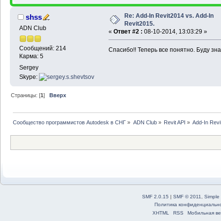
Re: Add-In Revit2014 vs. Add-In
shss
Revit2015.
ADN Club
«
Ответ #2 :
08-10-2014, 13:03:29 »
Сообщений: 214
Спасибо!! Теперь все понятно. Буду знат
Карма: 5
Sergey
Skype:
Страницы: [
1
]
Вверх
Сообщество программистов Autodesk в СНГ
»
ADN Club
»
Revit API
»
Add-In Revi
SMF 2.0.15
|
SMF © 2011
,
Simple
Политика конфиденциальн
XHTML
RSS
Мобильная ве