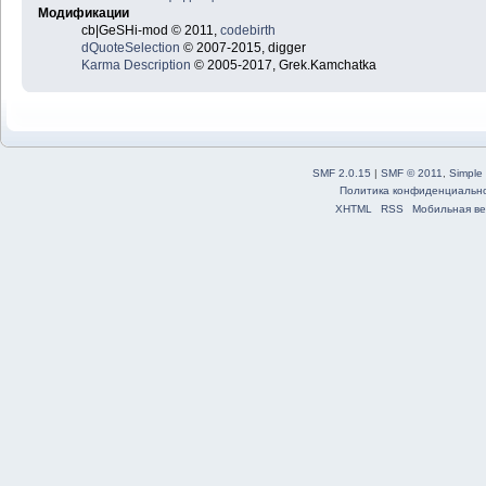
Модификации
cb|GeSHi-mod © 2011,
codebirth
dQuoteSelection
© 2007-2015, digger
Karma Description
© 2005-2017, Grek.Kamchatka
SMF 2.0.15
|
SMF © 2011
,
Simple
Политика конфиденциальн
XHTML
RSS
Мобильная ве