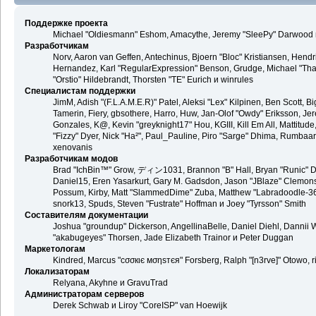
Поддержке проекта
Michael "Oldiesmann" Eshom, Amacythe, Jeremy "SleePy" Darwood и
Разработчикам
Norv, Aaron van Geffen, Antechinus, Bjoern "Bloc" Kristiansen, Hend
Hernandez, Karl "RegularExpression" Benson, Grudge, Michael "Than
"Orstio" Hildebrandt, Thorsten "TE" Eurich и winrules
Специалистам поддержки
JimM, Adish "(F.L.A.M.E.R)" Patel, Aleksi "Lex" Kilpinen, Ben Scott,
Tamerin, Fiery, gbsothere, Harro, Huw, Jan-Olof "Owdy" Eriksson, Jer
Gonzales, K@, Kevin "greyknight17" Hou, KGIII, Kill Em All, Mattitude,
"Fizzy" Dyer, Nick "Ha²", Paul_Pauline, Piro "Sarge" Dhima, Rumbaa
xenovanis
Разработчикам модов
Brad "IchBin™" Grow, ディン1031, Brannon "B" Hall, Bryan "Runic" De
Daniel15, Eren Yasarkurt, Gary M. Gadsdon, Jason "JBlaze" Clemons,
Possum, Kirby, Matt "SlammedDime" Zuba, Matthew "Labradoodle-360"
snork13, Spuds, Steven "Fustrate" Hoffman и Joey "Tyrsson" Smith
Составителям документации
Joshua "groundup" Dickerson, AngellinaBelle, Daniel Diehl, Dannii 
"akabugeyes" Thorsen, Jade Elizabeth Trainor и Peter Duggan
Маркетологам
Kindred, Marcus "cσσкιє мσηѕтєя" Forsberg, Ralph "[n3rve]" Otowo, 
Локализаторам
Relyana, Akyhne и GravuTrad
Администраторам серверов
Derek Schwab и Liroy "CoreISP" van Hoewijk