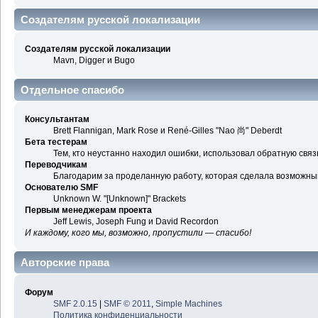
Создателям русской локализации
Создателям русской локализации
Mavn, Digger и Bugo
Отдельное спасибо
Консультантам
Brett Flannigan, Mark Rose и René-Gilles "Nao 尚" Deberdt
Бета тестерам
Тем, кто неустанно находил ошибки, использовал обратную связь
Переводчикам
Благодарим за проделанную работу, которая сделала возможны
Основателю SMF
Unknown W. "[Unknown]" Brackets
Первым менеджерам проекта
Jeff Lewis, Joseph Fung и David Recordon
И каждому, кого мы, возможно, пропустили — спасибо!
Авторские права
Форум
SMF 2.0.15
|
SMF © 2011
,
Simple Machines
Политика конфиденциальности