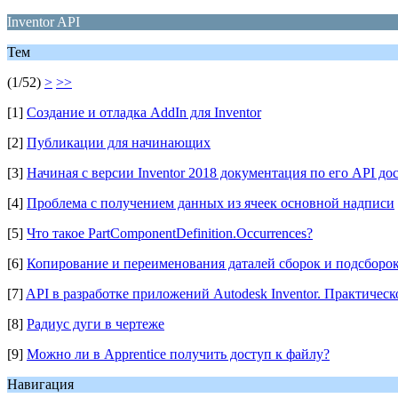
Inventor API
Тем
(1/52)
>
>>
[1]
Создание и отладка AddIn для Inventor
[2]
Публикации для начинающих
[3]
Начиная с версии Inventor 2018 документация по его API до
[4]
Проблема с получением данных из ячеек основной надписи
[5]
Что такое PartComponentDefinition.Occurrences?
[6]
Копирование и переименования даталей сборок и подсбор
[7]
API в разработке приложений Autodesk Inventor. Практическ
[8]
Радиус дуги в чертеже
[9]
Можно ли в Apprentice получить доступ к файлу?
Навигация