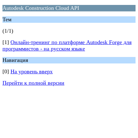
Autodesk Construction Cloud API
Тем
(1/1)
[1]
Онлайн-тренинг по платформе Autodesk Forge для
программистов - на русском языке
Навигация
[0]
На уровень вверх
Перейти к полной версии