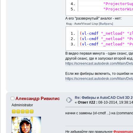
"ProjectorSu
"ProjectorWi
А его "развернутый" аналог - нет:
Код - Auto/Visual Lisp
[Выбрать]
(
vl-cmdf
"_netload"
"z
(
vl-cmdf
"_netload"
"P
(
vl-cmdf
"_netload"
"P
В видео первая минута - один сеанс, где
другой сеанс, где я запускал второй к
https://screencast.autodesk.com/Main/De
Если же фиберы включить, то ошибки н
https://screencast.autodesk.com/Main/D
Re: Фиберы и AutoCAD Civil 3D 
Александр Ривилис
«
Ответ #22 :
08-10-2014, 19:38:14
Administrator
начни с замены (vl-cmdf ...) на (command 
Не забывайте про правильное
Форматиро