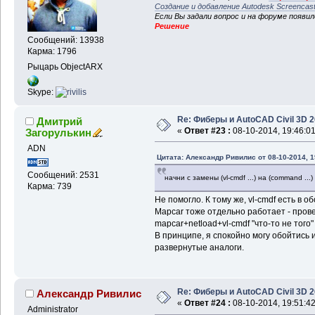
Создание и добавление Autodesk Screencas
Если Вы задали вопрос и на форуме появи
Решение
Сообщений: 13938
Карма: 1796
Рыцарь ObjectARX
Skype:
Re: Фиберы и AutoCAD Civil 3D 
Дмитрий
«
Ответ #23 :
08-10-2014, 19:46:01
Загорулькин
ADN
Цитата: Александр Ривилис от 08-10-2014, 1
Сообщений: 2531
начни с замены (vl-cmdf ...) на (command ...)
Карма: 739
Не помогло. К тому же, vl-cmdf есть в о
Mapcar тоже отдельно работает - пров
mapcar+netload+vl-cmdf "что-то не того"
В принципе, я спокойно могу обойтись 
развернутые аналоги.
Re: Фиберы и AutoCAD Civil 3D 
Александр Ривилис
«
Ответ #24 :
08-10-2014, 19:51:42
Administrator