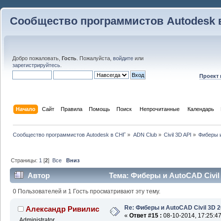
Сообщество программистов Autodesk 
Добро пожаловать,
Гость
. Пожалуйста,
войдите
или
зарегистрируйтесь
.
Проект
Начало
Сайт
Правила
Помощь
Поиск
 Непрочитанные 
Календарь
Сообщество программистов Autodesk в СНГ
»
ADN Club
»
Civil 3D API
»
Фиберы и
Страницы:
1
[
2
]
Все
Вниз
Автор
Тема: Фиберы и AutoCAD Civil 
0 Пользователей и 1 Гость просматривают эту тему.
Re: Фиберы и AutoCAD Civil 3D 
Александр Ривилис
«
Ответ #15 :
08-10-2014, 17:25:47
Administrator