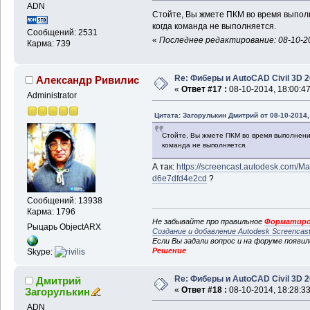
ADN
Стойте, Вы жмете ПКМ во время выполн
когда команда не выполняется.
Сообщений: 2531
«
Последнее редактирование: 08-10-20
Карма: 739
Re: Фиберы и AutoCAD Civil 3D 
Александр Ривилис
«
Ответ #17 :
08-10-2014, 18:00:47
Administrator
Цитата: Загорулькин Дмитрий от 08-10-2014,
Стойте, Вы жмете ПКМ во время выполнения
команда не выполняется.
А так:
https://screencast.autodesk.com/M
d6e7dfd4e2cd
?
Сообщений: 13938
Карма: 1796
Не забывайте про правильное
Форматиро
Рыцарь ObjectARX
Создание и добавление Autodesk Screencas
Если Вы задали вопрос и на форуме появи
Решение
Skype:
Re: Фиберы и AutoCAD Civil 3D 
Дмитрий
«
Ответ #18 :
08-10-2014, 18:28:33
Загорулькин
ADN