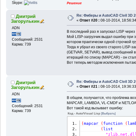
Skype:
Решение
Re: Фиберы и AutoCAD Civil 3D 
Дмитрий
«
Ответ #20 :
08-10-2014, 18:56:34
Загорулькин
ADN
В последний раз я запускал LISP чере
Мой LISP-загрузчик выдал ошибку при за
Сообщений: 2531
котором практически одной строчкой гр
Карма: 739
Тогда я убрал из своего старого LISP-
(GETVAR, SETVAR), вывод сообщений в
итераций по списку (MAPCAR) - он стал
Вот теперь методом исключения пытаюс
Re: Фиберы и AutoCAD Civil 3D 
Дмитрий
«
Ответ #21 :
08-10-2014, 19:36:33
Загорулькин
ADN
В общем, получается, что проблема во
MAPCAR, LAMBDA, VL-CMDF и NETLOAD. 
Сообщений: 2531
Вот такой код вызывает ошибку:
Карма: 739
Код - Auto/Visual Lisp
[Выбрать]
(
mapcar
(
function
(
lam
(
list
"zlib.net.dl