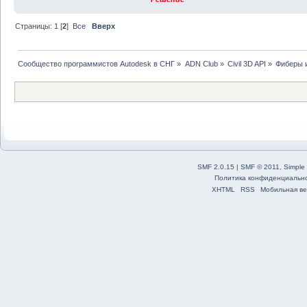
Страницы:
1
[
2
]
Все
Вверх
Сообщество программистов Autodesk в СНГ
»
ADN Club
»
Civil 3D API
»
Фиберы и
SMF 2.0.15
|
SMF © 2011
,
Simple
Политика конфиденциальн
XHTML
RSS
Мобильная ве