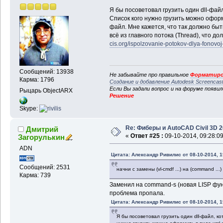
Я бы посоветовал грузить один dll-файл
Список кого нужно грузить можно оформи
файл. Мне кажется, что так должно быт
всё из главного потока (Thread), что д
cis.org/ispolzovanie-potokov-dlya-fonovoj
Сообщений: 13938
Не забывайте про правильное
Форматиро
Карма: 1796
Создание и добавление Autodesk Screencas
Если Вы задали вопрос и на форуме появи
Рыцарь ObjectARX
Решение
Skype:
Re: Фиберы и AutoCAD Civil 3D 
Дмитрий
«
Ответ #25 :
09-10-2014, 09:28:09
Загорулькин
ADN
Цитата: Александр Ривилис от 08-10-2014, 1
Сообщений: 2531
начни с замены (vl-cmdf ...) на (command ...)
Карма: 739
Заменил на command-s (новая LISP фу
проблема пропала.
Цитата: Александр Ривилис от 08-10-2014, 1
Я бы посоветовал грузить один dll-файл, ко