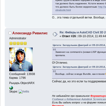
нужно грузить можно оформить в виде xml-фа
так должно быть надежнее. Кстати можно бу
что должно быть более корректным:
http://
obrabotki.html
О... эта тема отдельной ветки. Вообще,
Re: Фиберы и AutoCAD Civil 3D 
Александр Ривилис
«
Ответ #26 :
09-10-2014, 11:49:44
Administrator
Цитата: Загорулькин Дмитрий от 09-10-2014,
Заменил на command-s (новая LISP функци
пропала.
О! Отлично.
Цитата: Загорулькин Дмитрий от 09-10-2014,
Сообщений: 13938
Вообще, сейчас в моде Bundle, как я понял
Карма: 1796
Сейчас да, но это если ты поддержива
Рыцарь ObjectARX
Skype:
Не забывайте про правильное
Форматиро
Создание и добавление Autodesk Screencas
Если Вы задали вопрос и на форуме появи
Решение