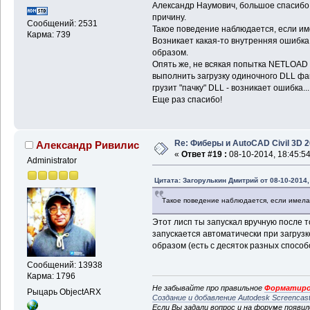
Александр Наумович, большое спасибо 
причину.
Сообщений: 2531
Такое поведение наблюдается, если и
Карма: 739
Возникает какая-то внутренняя ошибка
образом.
Опять же, не всякая попытка NETLOAD и
выполнить загрузку одиночного DLL фа
грузит "пачку" DLL - возникает ошибка..
Еще раз спасибо!
Re: Фиберы и AutoCAD Civil 3D 
Александр Ривилис
«
Ответ #19 :
08-10-2014, 18:45:54
Administrator
Цитата: Загорулькин Дмитрий от 08-10-2014,
Такое поведение наблюдается, если имела
Этот лисп ты запускал вручную после то
запускается автоматически при загрузк
образом (есть с десяток разных способ
Сообщений: 13938
Карма: 1796
Не забывайте про правильное
Форматиро
Рыцарь ObjectARX
Создание и добавление Autodesk Screencas
Если Вы задали вопрос и на форуме появи