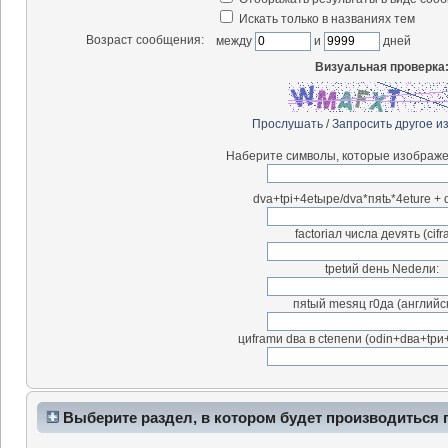
Искать только в названиях тем
Возраст сообщения:
между
и
дней
Визуальная проверка
Прослушать
/
Запросить другое и
Наберите символы, которые изображе
dva+tpi+4etыpe/dva*пяtь*4eture + d
factоriал чиcла деvять (сifr
tpetий deнь Nedeли:
пяtый mesяц г0дa (английск
циfrаmи dвa в ctепenи (odin+dвa+tpи
Выберите раздел, в котором будет производиться 