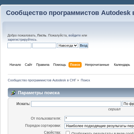
Сообщество программистов Autodesk 
Добро пожаловать,
Гость
. Пожалуйста,
войдите
или
зарегистрируйтесь
.
Начало
Сайт
Правила
Помощь
Поиск
 Непрочитанные 
Календарь
Сообщество программистов Autodesk в СНГ
»
Поиск
Параметры поиска
Искать:
сериал
От пользователя:
Порядок сортировки:
Свойства:
Отображать результаты в виде соо