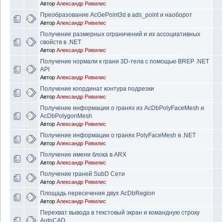
Автор
Александр Ривилис
Преобразование AcGePoint3d в ads_point и наоборот
Автор
Александр Ривилис
Получение размерных ограничений и их ассоциативных
свойств в .NET
Автор
Александр Ривилис
Получение нормали к грани 3D-тела с помощью BREP .NET
API
Автор
Александр Ривилис
Получение координат контура подрезки
Автор
Александр Ривилис
Получение информации о гранях из AcDbPolyFaceMesh и
AcDbPolygonMesh
Автор
Александр Ривилис
Получение информации о гранях PolyFaceMesh в .NET
Автор
Александр Ривилис
Получение имени блока в ARX
Автор
Александр Ривилис
Получение граней SubD Сети
Автор
Александр Ривилис
Площадь пересечения двух AcDbRegion
Автор
Александр Ривилис
Перехват вывода в текстовый экран и командную строку
AutoCAD