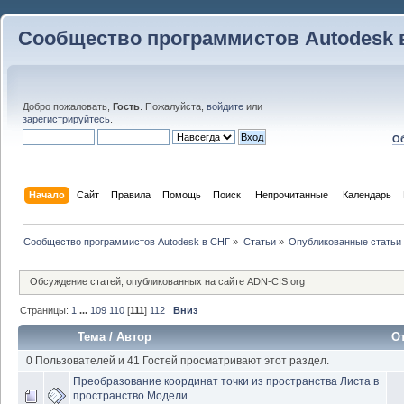
Сообщество программистов Autodesk 
Добро пожаловать,
Гость
. Пожалуйста,
войдите
или
зарегистрируйтесь
.
Об
Начало
Сайт
Правила
Помощь
Поиск
 Непрочитанные 
Календарь
Сообщество программистов Autodesk в СНГ
»
Статьи
»
Опубликованные статьи
Обсуждение статей, опубликованных на сайте ADN-CIS.org
Страницы:
1
...
109
110
[
111
]
112
Вниз
Тема
/
Автор
О
0 Пользователей и 41 Гостей просматривают этот раздел.
Преобразование координат точки из пространства Листа в
пространство Модели