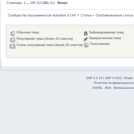
Страницы:
1
...
109
110
[
111
]
112
Вверх
Сообщество программистов Autodesk в СНГ
»
Статьи
»
Опубликованные статьи
Обычная тема
Заблокированная тема
Прикрепленная тема
Популярная тема (более 15 ответов)
Голосование
Очень популярная тема (более 25 ответов)
SMF 2.0.15
|
SMF © 2011
,
Simple
Политика конфиденциальн
XHTML
RSS
Мобильная ве