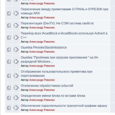
Автор
Александр Ривилис
Пересечение между примитивами 3-ГРАНЬ и ОТРЕЗОК при
помощи ARX
Автор
Александр Ривилис
Перезентация (DevTV): Не-COM система свойств
Автор
Александр Ривилис
Перебор всех IAcadBlock в IAcadBlocks используя ActiveX в
C++
Автор
Александр Ривилис
Ошибка PInvokeStackImbalance
Автор
Александр Ривилис
Ошибка "Проблема при загрузке приложения " на 64-
разрядной Windows ...
Автор
Александр Ривилис
Отображение пользовательского примитива при
перетаскивании
Автор
Александр Ривилис
Отключение обработчиков событий
Автор
Александр Ривилис
Определение имени блока по вставке блока
Автор
Александр Ривилис
Обеспечение параллельности транзитной графики экрану
Автор
Александр Ривилис