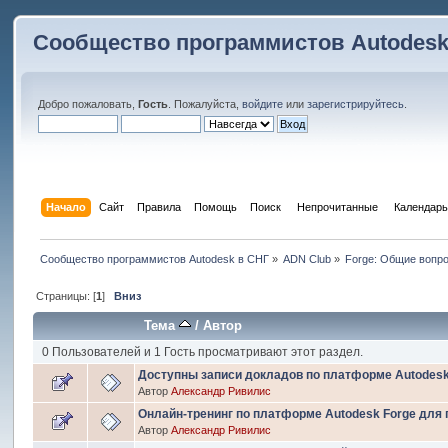
Сообщество программистов Autodesk
Добро пожаловать,
Гость
. Пожалуйста,
войдите
или
зарегистрируйтесь
.
Начало
Сайт
Правила
Помощь
Поиск
 Непрочитанные 
Календарь
Сообщество программистов Autodesk в СНГ
»
ADN Club
»
Forge: Общие вопр
Страницы: [
1
]
Вниз
Тема
/
Автор
0 Пользователей и 1 Гость просматривают этот раздел.
Доступны записи докладов по платформе Autodesk F
Автор
Александр Ривилис
Онлайн-тренинг по платформе Autodesk Forge для 
Автор
Александр Ривилис