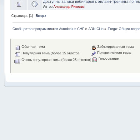
Доступны записи вебинаров с онлайн-тренинга по пл
Автор
Александр Ривилис
Страницы: [
1
]
Вверх
Сообщество программистов Autodesk в СНГ
»
ADN Club
»
Forge: Общие вопр
Обычная тема
Заблокированная тема
Прикрепленная тема
Популярная тема (более 15 ответов)
Голосование
Очень популярная тема (более 25 ответов)