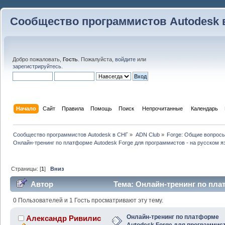
Сообщество программистов Autodesk 
Добро пожаловать,
Гость
. Пожалуйста,
войдите
или
зарегистрируйтесь
.
Начало
Сайт
Правила
Помощь
Поиск
 Непрочитанные 
Календарь
Сообщество программистов Autodesk в СНГ
»
ADN Club
»
Forge: Общие вопрос
Онлайн-тренинг по платформе Autodesk Forge для программистов - на русском я
Страницы: [
1
]
Вниз
Автор
Тема: Онлайн-тренинг по пла
программистов - на русском языке (Прочитано 26287 ра
0 Пользователей и 1 Гость просматривают эту тему.
Онлайн-тренинг по платформе
Александр Ривилис
Autodesk Forge для программист