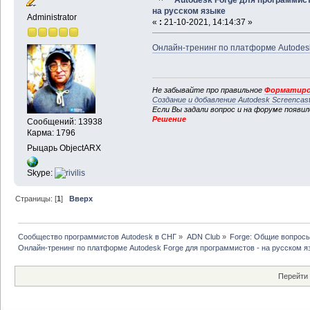
на русском языке
Administrator
«
:
21-10-2021, 14:14:37 »
Онлайн-тренинг по платформе Autodesk
Не забывайте про правильное
Форматиро
Создание и добавление Autodesk Screencas
Если Вы задали вопрос и на форуме появи
Решение
Сообщений: 13938
Карма: 1796
Рыцарь ObjectARX
Skype:
Страницы: [
1
]
Вверх
Сообщество программистов Autodesk в СНГ
»
ADN Club
»
Forge: Общие вопрос
Онлайн-тренинг по платформе Autodesk Forge для программистов - на русском я
Перейти 