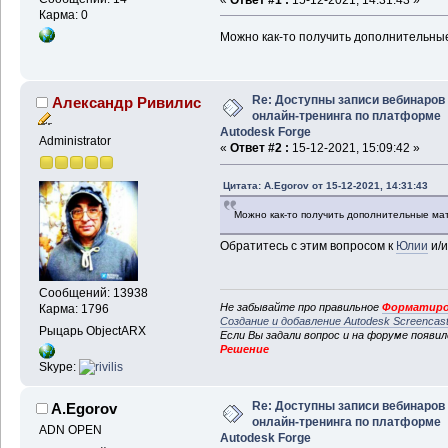
Карма: 0
Можно как-то получить дополнительны
Re: Доступны записи вебинаров
Александр Ривилис
онлайн-тренинга по платформе
Autodesk Forge
Administrator
«
Ответ #2 :
15-12-2021, 15:09:42 »
Цитата: A.Egorov от 15-12-2021, 14:31:43
Можно как-то получить дополнительные ма
Обратитесь с этим вопросом к
Юлии
и/и
Сообщений: 13938
Не забывайте про правильное
Форматиро
Карма: 1796
Создание и добавление Autodesk Screencas
Рыцарь ObjectARX
Если Вы задали вопрос и на форуме появи
Решение
Skype:
Re: Доступны записи вебинаров
A.Egorov
онлайн-тренинга по платформе
ADN OPEN
Autodesk Forge