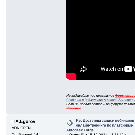
Не забывайте про правильное
Форматиро
Создание и добавление Autodesk Screencas
Если Вы задали вопрос и на форуме появи
Решение
Re: Доступны записи вебинаров
A.Egorov
онлайн-тренинга по платформе
ADN OPEN
Autodesk Forge
Сообщений: 14
«
Ответ #1 :
15-12-2021, 14:31:43 »