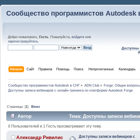
Сообщество программистов Autodesk 
Добро пожаловать,
Гость
. Пожалуйста,
войдите
или
зарегистрируйтесь
.
Доступны 
A
Начало
Сайт
Правила
Помощь
Поиск
 Непрочитанные 
Календарь
Сообщество программистов Autodesk в СНГ
»
ADN Club
»
Forge: Общие вопрос
Доступны записи вебинаров с онлайн-тренинга по платформе Autodesk Forge
Страницы: [
1
]
Вниз
Автор
Тема: Доступны записи вебина
Autodesk Forge (Прочитано 63931 раз)
0 Пользователей и 1 Гость просматривают эту тему.
Доступны записи вебинаров с
Александр Ривилис