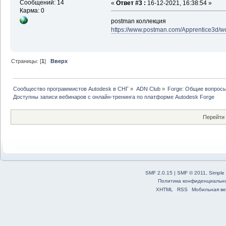
Сообщений: 14
«
Ответ #3 :
16-12-2021, 16:38:54 »
Карма: 0
postman коллекция
https://www.postman.com/Apprentice3d/wo
Страницы: [
1
]
Вверх
Сообщество программистов Autodesk в СНГ
»
ADN Club
»
Forge: Общие вопрос
Доступны записи вебинаров с онлайн-тренинга по платформе Autodesk Forge
Перейти 
SMF 2.0.15
|
SMF © 2011
,
Simple
Политика конфиденциальн
XHTML
RSS
Мобильная ве