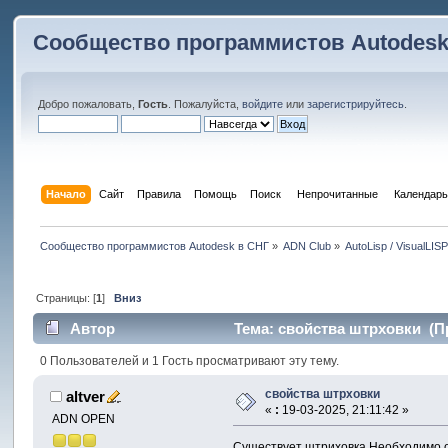
Сообщество программистов Autodesk
Добро пожаловать,
Гость
. Пожалуйста,
войдите
или
зарегистрируйтесь
.
Начало
Сайт
Правила
Помощь
Поиск
 Непрочитанные 
Календарь
Сообщество программистов Autodesk в СНГ
»
ADN Club
»
AutoLisp / VisualLIS
Страницы: [
1
]
Вниз
Автор
Тема: свойства штрховки (Пр
0 Пользователей и 1 Гость просматривают эту тему.
свойства штрховки
altver
«
:
19-03-2025, 21:11:42 »
ADN OPEN
Существует штриховка Необходимо о