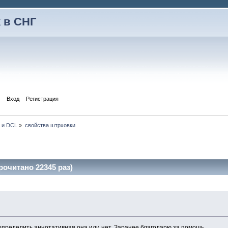
 в СНГ
Вход
Регистрация
P и DCL
»
свойства штрховки
очитано 22345 раз)
пределить аннотативная она или нет. Заранее благодарю за помощь.