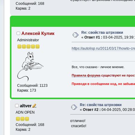
Сообщений: 168
Карма: 2
Re: свойства штрховки
Алексей Кулик
«
Ответ #1 :
03-04-2025, 19:39:
Administrator
https://autolisp.ru/2011/03/17/howto-cr
Все, что сказано - личное мнение.
Правила форума
существуют не прост
Приводя в сообщении код, не забыва
Сообщений: 1123
Карма: 173
Re: свойства штрховки
altver
«
Ответ #2 :
04-04-2025, 00:28:0
ADN OPEN
отлично!
Сообщений: 168
спасибо!
Карма: 2