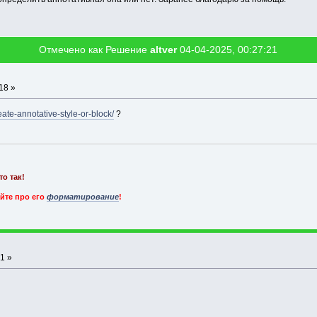
Отмечено как Решение
altver
04-04-2025, 00:27:21
18 »
eate-annotative-style-or-block/
?
о так!
йте про его
форматирование
!
1 »