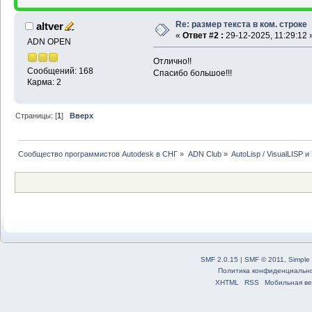
Re: размер текста в ком. строке
altver
«
Ответ #2 :
29-12-2025, 11:29:12 
ADN OPEN
Отлично!!
Сообщений: 168
Спасибо большое!!!
Карма: 2
Страницы: [
1
]
Вверх
Сообщество программистов Autodesk в СНГ
»
ADN Club
»
AutoLisp / VisualLISP 
SMF 2.0.15
|
SMF © 2011
,
Simple
Политика конфиденциальн
XHTML
RSS
Мобильная ве