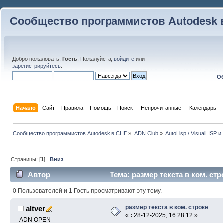
Сообщество программистов Autodesk 
Добро пожаловать,
Гость
. Пожалуйста,
войдите
или
зарегистрируйтесь
.
Об
Начало
Сайт
Правила
Помощь
Поиск
 Непрочитанные 
Календарь
Сообщество программистов Autodesk в СНГ
»
ADN Club
»
AutoLisp / VisualLISP 
Страницы: [
1
]
Вниз
Автор
Тема: размер текста в ком. стр
0 Пользователей и 1 Гость просматривают эту тему.
размер текста в ком. строке
altver
«
:
28-12-2025, 16:28:12 »
ADN OPEN