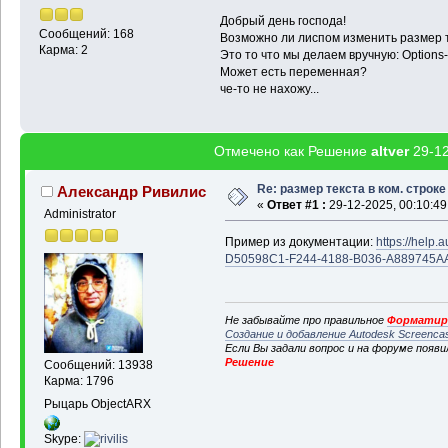
Добрый день господа!
Сообщений: 168
Возможно ли лиспом изменить размер те
Карма: 2
Это то что мы делаем вручную: Options-
Может есть переменная?
че-то не нахожу...
Отмечено как Решение
altver
29-12
Re: размер текста в ком. строке
Александр Ривилис
«
Ответ #1 :
29-12-2025, 00:10:49
Administrator
Пример из документации:
https://hel
D50598C1-F244-4188-B036-A889745A
Не забывайте про правильное
Форматиро
Создание и добавление Autodesk Screenca
Если Вы задали вопрос и на форуме появ
Решение
Сообщений: 13938
Карма: 1796
Рыцарь ObjectARX
Skype: