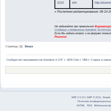
2020
x64
http://down
«
Последнее редактирование: 08-10-20
Не забывайте про правильное
Форматиро
Создание и добавление Autodesk Screencas
Если Вы задали вопрос и на форуме появи
Решение
Страницы: [
1
]
Вверх
Сообщество программистов Autodesk в СНГ
»
ADN Club
»
VBA
»
Старые и новые
SMF 2.0.15
|
SMF © 2011
,
Simple
Политика конфиденциальн
XHTML
RSS
Мобильная ве