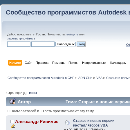
Сообщество программистов Autodesk 
Добро пожаловать,
Гость
. Пожалуйста,
войдите
или
зарегистрируйтесь
.
Об
Начало
Сайт
Правила
Помощь
Поиск
 Непрочитанные 
Календарь
Сообщество программистов Autodesk в СНГ
»
ADN Club
»
VBA
»
Старые и новые
Страницы: [
1
]
Вниз
Автор
Тема: Старые и новые верси
62625 раз)
0 Пользователей и 1 Гость просматривают эту тему.
Старые и новые версии
Александр Ривилис
инсталляторов VBA
«
:
01-05-2014, 17:06:42 »