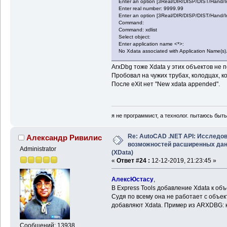
Enter an option [3Real/DIR/DISP/DIST/Hand/I
Enter real number: 9999.99
Enter an option [3Real/DIR/DISP/DIST/Hand/I
Command:
Command: xdlist
Select object:
Enter application name <*>:
No Xdata associated with Application Name(s)
ArxDbg тоже Xdata у этих объектов не 
Пробовал на чужих трубах, колодцах, ко
После eXit нет "New xdata appended".
я не программист, а технолог. пытаюсь быт
Re: AutoCAD .NET API: Исследо
Александр Ривилис
возможностей расширенных да
Administrator
(XData)
«
Ответ #24 :
12-12-2019, 21:23:45 »
АлексЮстасу
,
В Express Tools добавление Xdata к об
Судя по всему она не работает с объек
добавляют Xdata. Пример из ARXDBG: 
Сообщений: 13938