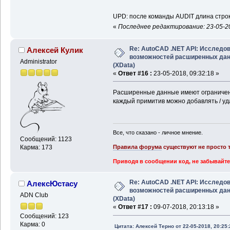
UPD: после команды AUDIT длина строк
«
Последнее редактирование: 23-05-20
Re: AutoCAD .NET API: Исследо
Алексей Кулик
возможностей расширенных да
Administrator
(XData)
«
Ответ #16 :
23-05-2018, 09:32:18 »
Расширенные данные имеют ограничение
каждый примитив можно добавлять / уда
Все, что сказано - личное мнение.
Сообщений: 1123
Правила форума
существуют не просто т
Карма: 173
Приводя в сообщении код, не забывайте
Re: AutoCAD .NET API: Исследо
АлексЮстасу
возможностей расширенных да
ADN Club
(XData)
«
Ответ #17 :
09-07-2018, 20:13:18 »
Сообщений: 123
Карма: 0
Цитата: Алексей Терно от 22-05-2018, 20:25: