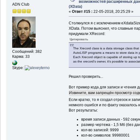
возможностей расширенных да
ADN Club
(XData)
«
Ответ #15 :
22-05-2018, 20:25:29 »
Столкнулся я c исключением eXdataSiz
XData. Потом выяснил, что славные пар
придумали XRecord:
Цитировать
The Xrecord class is a data storage class tha
Сообщений: 382
AutoLISP programs a means to store data in pi
Карма: 33
Each Xrecord object is capable of storing up t
as the xrecord's owner, it's possible to associ
Skype:
Решил проверить...
Вот пример кода для записи и чтения д
Извините, вам запрещён просмотр сод
Если кратко, то я создал отрезок и запи
немного ошибся и по факту оказалось 
Вот результаты:
время записи данных - 592 секу
размер чертежа - 1,5 Мб (без да
кол-во записей: 9999
кол-во символов: 99980001