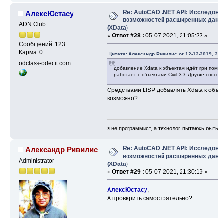
Re: AutoCAD .NET API: Исследо
АлексЮстасу
возможностей расширенных да
ADN Club
(XData)
«
Ответ #28 :
05-07-2021, 21:05:22 »
Сообщений: 123
Карма: 0
Цитата: Александр Ривилис от 12-12-2019, 2
odclass-odedit.com
добавление Xdata к объектам идёт при пом
работает с объектами Civil 3D. Другие спо
Средствами LISP добавлять Xdata к об
возможно?
я не программист, а технолог. пытаюсь быт
Re: AutoCAD .NET API: Исследо
Александр Ривилис
возможностей расширенных да
Administrator
(XData)
«
Ответ #29 :
05-07-2021, 21:30:19 »
АлексЮстасу
,
А проверить самостоятельно?