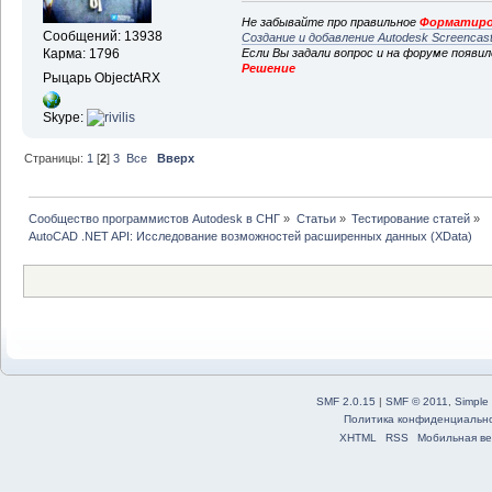
Не забывайте про правильное
Форматиро
Сообщений: 13938
Создание и добавление Autodesk Screencas
Если Вы задали вопрос и на форуме появи
Карма: 1796
Решение
Рыцарь ObjectARX
Skype:
Страницы:
1
[
2
]
3
Все
Вверх
Сообщество программистов Autodesk в СНГ
»
Статьи
»
Тестирование статей
»
AutoCAD .NET API: Исследование возможностей расширенных данных (XData)
SMF 2.0.15
|
SMF © 2011
,
Simple
Политика конфиденциальн
XHTML
RSS
Мобильная ве