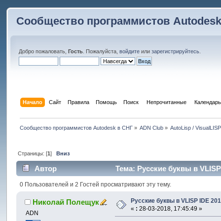
Сообщество программистов Autodesk
Добро пожаловать,
Гость
. Пожалуйста,
войдите
или
зарегистрируйтесь
.
Начало
Сайт
Правила
Помощь
Поиск
 Непрочитанные 
Календарь
Сообщество программистов Autodesk в СНГ
»
ADN Club
»
AutoLisp / VisualLIS
Страницы: [
1
]
Вниз
Автор
Тема: Русские буквы в VLISP
0 Пользователей и 2 Гостей просматривают эту тему.
Русские буквы в VLISP IDE 20
Николай Полещук
«
:
28-03-2018, 17:45:49 »
ADN