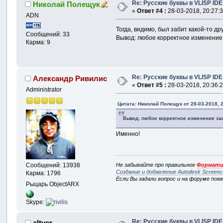
Re: Русские буквы в VLISP IDE
Николай Полещук
«
Ответ #4 :
28-03-2018, 20:27:3
ADN
Тогда, видимо, был забит какой-то др
Сообщений: 33
Вывод: любое корректное изменение
Карма: 9
Re: Русские буквы в VLISP IDE
Александр Ривилис
«
Ответ #5 :
28-03-2018, 20:36:2
Administrator
Цитата: Николай Полещук от 28-03-2018, 
Вывод: любое корректное изменение зас
Именно!
Не забывайте про правильное
Формати
Сообщений: 13938
Создание и добавление Autodesk Screenc
Карма: 1796
Если Вы задали вопрос и на форуме поя
Рыцарь ObjectARX
Skype:
Re: Русские буквы в VLISP IDE
altver