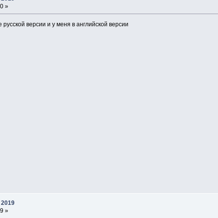
0 »
е русской версии и у меня в английской версии
 2019
9 »