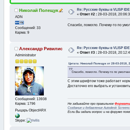
Re: Русские буквы в VLISP IDE
Николай Полещук
«
Ответ #2 :
28-03-2018, 20:06:3
ADN
Спасибо, помогло. Почему-то по умол
Сообщений: 33
Карма: 9
Re: Русские буквы в VLISP IDE
Александр Ривилис
«
Ответ #3 :
28-03-2018, 20:12:4
Administrator
Цитата: Николай Полещук от 28-03-2018, 
Спасибо, помогло. Почему-то по умолчан
С этим шрифтом тоже работает нор
Достаточно его выбрать и установить
Сообщений: 13938
Карма: 1796
Не забывайте про правильное
Формати
Создание и добавление Autodesk Screenc
Рыцарь ObjectARX
Если Вы задали вопрос и на форуме поя
Skype: