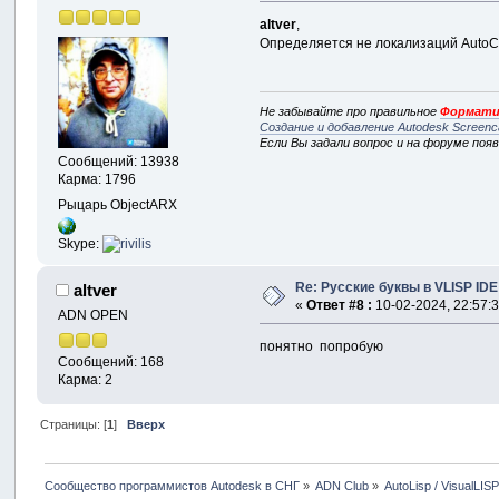
altver
,
Определяется не локализаций AutoC
Не забывайте про правильное
Формати
Создание и добавление Autodesk Screenc
Если Вы задали вопрос и на форуме поя
Сообщений: 13938
Карма: 1796
Рыцарь ObjectARX
Skype:
Re: Русские буквы в VLISP IDE
altver
«
Ответ #8 :
10-02-2024, 22:57:3
ADN OPEN
понятно попробую
Сообщений: 168
Карма: 2
Страницы: [
1
]
Вверх
Сообщество программистов Autodesk в СНГ
»
ADN Club
»
AutoLisp / VisualLIS