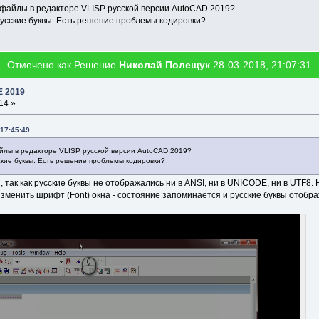
-файлы в редакторе VLISP русской версии AutoCAD 2019?
усские буквы. Есть решение проблемы кодировки?
Отмечено как Решение
Николай Полещук
28-03-2018, 21:07:31
E 2019
14 »
17:45:49
йлы в редакторе VLISP русской версии AutoCAD 2019?
кие буквы. Есть решение проблемы кодировки?
так как русские буквы не отображались ни в ANSI, ни в UNICODE, ни в UTF8. Н
зменить шрифт (Font) окна - состояние запоминается и русские буквы отобр