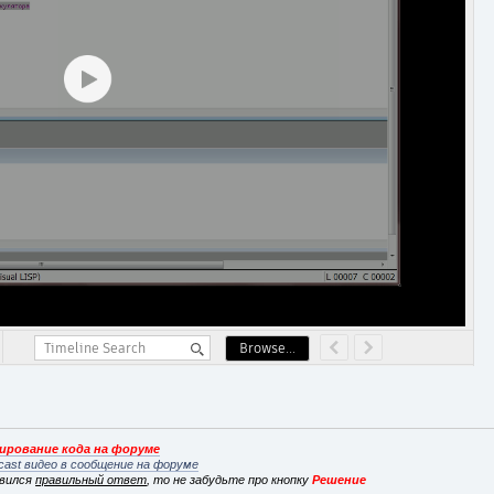
рование кода на форуме
cast видео в сообщение на форуме
явился
правильный ответ
, то не забудьте про кнопку
Решение