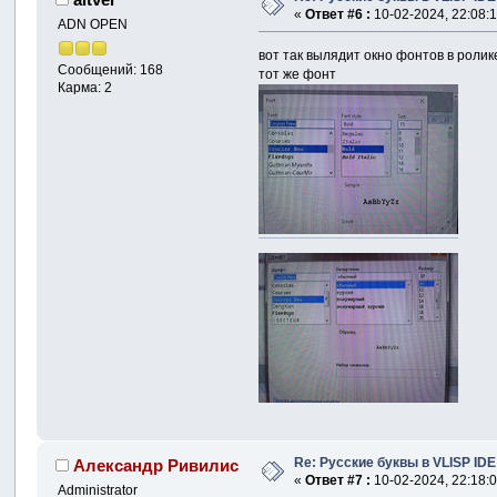
«
Ответ #6 :
10-02-2024, 22:08:1
ADN OPEN
вот так вылядит окно фонтов в ролик
Сообщений: 168
тот же фонт
Карма: 2
Re: Русские буквы в VLISP IDE
Александр Ривилис
«
Ответ #7 :
10-02-2024, 22:18:0
Administrator