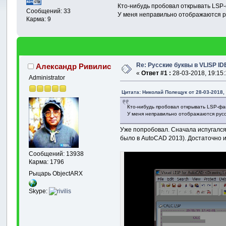
Кто-нибудь пробовал открывать LSP
Сообщений: 33
У меня неправильно отображаются р
Карма: 9
Re: Русские буквы в VLISP ID
Александр Ривилис
«
Ответ #1 :
28-03-2018, 19:15:
Administrator
Цитата: Николай Полещук от 28-03-2018, 
Кто-нибудь пробовал открывать LSP-фа
У меня неправильно отображаются русс
Уже попробовал. Сначала испугался, 
было в AutoCAD 2013). Достаточно и
Сообщений: 13938
Карма: 1796
Рыцарь ObjectARX
Skype: