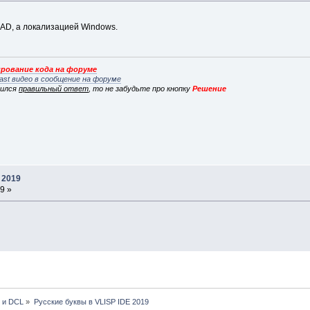
AD, а локализацией Windows.
рование кода на форуме
ast видео в сообщение на форуме
вился
правильный ответ
, то не забудьте про кнопку
Решение
 2019
9 »
P и DCL
»
Русские буквы в VLISP IDE 2019