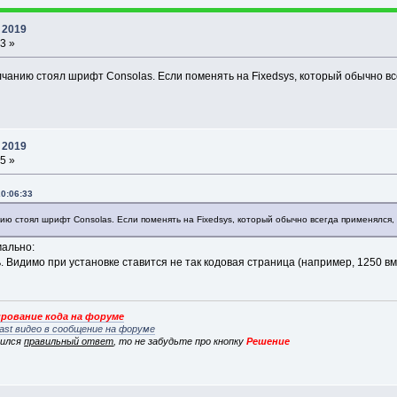
 2019
3 »
чанию стоял шрифт Consolas. Если поменять на Fixedsys, который обычно все
 2019
5 »
20:06:33
ию стоял шрифт Consolas. Если поменять на Fixedsys, который обычно всегда применялся, 
мально:
. Видимо при установке ставится не так кодовая страница (например, 1250 в
рование кода на форуме
ast видео в сообщение на форуме
вился
правильный ответ
, то не забудьте про кнопку
Решение