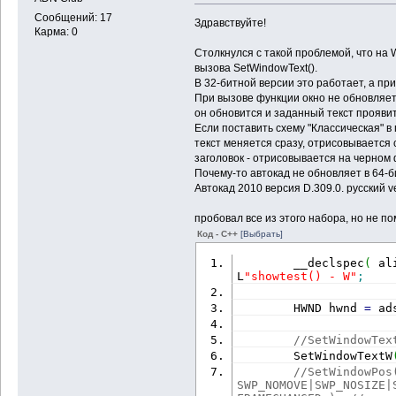
Сообщений: 17
Здравствуйте!
Карма: 0
Столкнулся с такой проблемой, что на 
вызова SetWindowText().
В 32-битной версии это работает, а п
При вызове функции окно не обновляетс
он обновится и заданный текст проявит
Если поставить схему "Классическая" 
текст меняется сразу, отрисовывается 
заголовок - отрисовывается на черном 
Почему-то автокад не обновляет в 64-б
Автокад 2010 версия D.309.0. русский ve
пробовал все из этого набора, но не по
Код - C++
[Выбрать]
        __declspec
(
 al
L
"showtest() - W"
;
        HWND hwnd 
=
 ad
//SetWindowTex
        SetWindowTextW
//SetWindowPos
SWP_NOMOVE|SWP_NOSIZE|