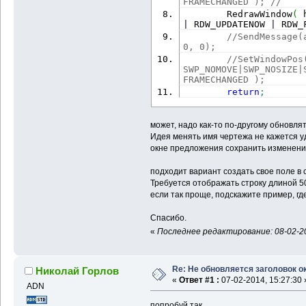
FRAMECHANGED ); //
        RedrawWindow
(
 
|
 RDW_UPDATENOW 
|
 RDW_
//SendMessage(
0, 0);
//SetWindowPos
SWP_NOMOVE|SWP_NOSIZE|
FRAMECHANGED );
return
;
может, надо как-то по-другому обновля
Идея менять имя чертежа не кажется уд
окне предложения сохранить изменени
подходит вариант создать свое поле в 
Требуется отображать строку длиной 5
если так проще, подскажите пример, гд
Спасибо.
«
Последнее редактирование: 08-02-20
Re: Не обновляется заголовок о
Николай Горлов
«
Ответ #1 :
07-02-2014, 15:27:30 
ADN
попробуй так