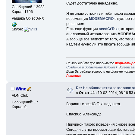
будет достаточно ненадежно.
Сообщений: 13938
Карма: 1796
Я не знаю устроит ли тебя такой вариа
Рыцарь ObjectARX
переменную
MODEMACRO
в нужное те
решением.
Есть еще функция
acedGrText
, котора
Skype:
аналогичный использованию
MODEMA
А вообще все зависит от того, что теб
над тем нужно ли это писать вообще или
Не забывайте про правильное
Форматиро
Создание и добавление Autodesk Screencas
Если Вы задали вопрос и на форуме появи
Решение
Re: Не обновляется заголовок о
Wing
«
Ответ #4 :
10-02-2014, 08:18:53 
ADN Club
Сообщений: 17
Вариант с acedGrText подошел.
Карма: 0
Спасибо, Александр.
Причиной такого поведения скорее всег
Сегодня с утра просмотрщик фотограф
внизу после изменения размера окна, 