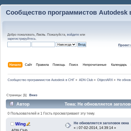
Сообщество программистов Autodesk 
Добро пожаловать,
Гость
. Пожалуйста,
войдите
или
зарегистрируйтесь
.
Проект
Начало
Сайт
Правила
Помощь
Поиск
 Непрочитанные 
Календарь
Сообщество программистов Autodesk в СНГ
»
ADN Club
»
ObjectARX
»
Не обнов
Страницы: [
1
]
Вниз
Автор
Тема: Не обновляется заголово
0 Пользователей и 1 Гость просматривают эту тему.
Не обновляется заголовок окна
Wing
«
:
07-02-2014, 14:39:14 »
ADN Club