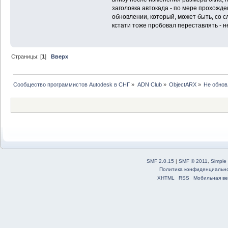
заголовка автокада - по мере прохожде
обновлении, который, может быть, со 
кстати тоже пробовал переставлять - н
Страницы: [
1
]
Вверх
Сообщество программистов Autodesk в СНГ
»
ADN Club
»
ObjectARX
»
Не обнов
SMF 2.0.15
|
SMF © 2011
,
Simple
Политика конфиденциальн
XHTML
RSS
Мобильная ве