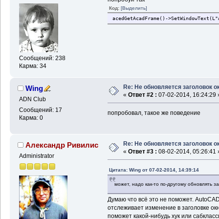
Код:
[Выделить]
acedGetAcadFrame()->SetWindowText(L"
Сообщений: 238
Карма: 34
Re: Не обновляется заголовок о
Wing
«
Ответ #2 :
07-02-2014, 16:24:29 
ADN Club
Сообщений: 17
попробовал, такое же поведение
Карма: 0
Re: Не обновляется заголовок о
Александр Ривилис
«
Ответ #3 :
08-02-2014, 05:26:41 
Administrator
Цитата: Wing от 07-02-2014, 14:39:14
может, надо как-то по-другому обновлять з
Думаю что всё это не поможет. AutoCAD
отслеживает изменение в заголовке ок
поможет какой-нибудь хук или сабкласси