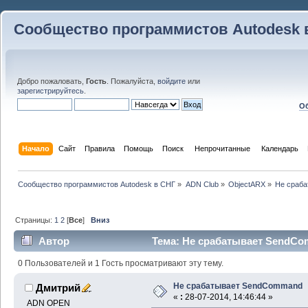
Сообщество программистов Autodesk 
Добро пожаловать,
Гость
. Пожалуйста,
войдите
или
зарегистрируйтесь
.
Об
Начало
Сайт
Правила
Помощь
Поиск
 Непрочитанные 
Календарь
Сообщество программистов Autodesk в СНГ
»
ADN Club
»
ObjectARX
»
Не сраб
Страницы:
1
2
[
Все
]
Вниз
Автор
Тема: Не срабатывает SendCo
0 Пользователей и 1 Гость просматривают эту тему.
Не срабатывает SendCommand
Дмитрий
«
:
28-07-2014, 14:46:44 »
ADN OPEN