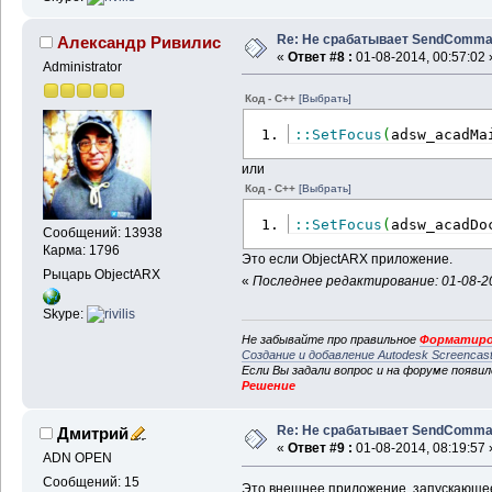
Re: Не срабатывает SendComm
Александр Ривилис
«
Ответ #8 :
01-08-2014, 00:57:02 
Administrator
Код - C++
[Выбрать]
::
SetFocus
(
adsw_acadMa
или
Код - C++
[Выбрать]
::
SetFocus
(
adsw_acadDo
Сообщений: 13938
Карма: 1796
Это если ObjectARX приложение.
Рыцарь ObjectARX
«
Последнее редактирование: 01-08-20
Skype:
Не забывайте про правильное
Форматиро
Создание и добавление Autodesk Screencas
Если Вы задали вопрос и на форуме появи
Решение
Re: Не срабатывает SendComm
Дмитрий
«
Ответ #9 :
01-08-2014, 08:19:57 
ADN OPEN
Сообщений: 15
Это внешнее приложение, запускающее