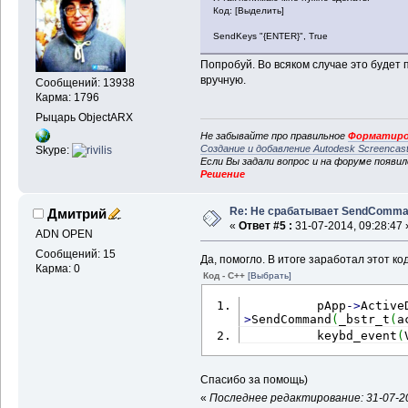
Код: [Выделить]
SendKeys "{ENTER}", True
Попробуй. Во всяком случае это будет 
вручную.
Сообщений: 13938
Карма: 1796
Рыцарь ObjectARX
Не забывайте про правильное
Форматиро
Создание и добавление Autodesk Screencas
Skype:
Если Вы задали вопрос и на форуме появи
Решение
Re: Не срабатывает SendComm
Дмитрий
«
Ответ #5 :
31-07-2014, 09:28:47 
ADN OPEN
Сообщений: 15
Да, помогло. В итоге заработал этот код
Карма: 0
Код - C++
[Выбрать]
          pApp
-
>
Active
>
SendCommand
(
_bstr_t
(
a
          keybd_event
(
Спасибо за помощь)
«
Последнее редактирование: 31-07-20