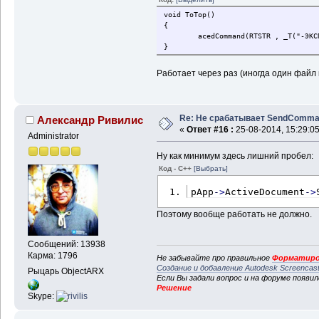
void ToTop()
{
acedCommand(RTSTR , _T("-ЭКСПОРТ"
}
Работает через раз (иногда один файл к
Re: Не срабатывает SendComm
Александр Ривилис
«
Ответ #16 :
25-08-2014, 15:29:05
Administrator
Ну как минимум здесь лишний пробел:
Код - C++
[Выбрать]
pApp
-
>
ActiveDocument
-
>
Поэтому вообще работать не должно.
Сообщений: 13938
Карма: 1796
Не забывайте про правильное
Форматиро
Создание и добавление Autodesk Screencas
Рыцарь ObjectARX
Если Вы задали вопрос и на форуме появи
Решение
Skype: