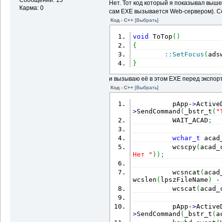
Нет. Тот код который я показывал выш
Карма: 0
сам EXE вызывается Web-сервером). Се
Код - C++
[Выбрать]
void
 ToTop
(
)
{
::
SetFocus
(
ads
}
и вызываю её в этом EXE перед экспор
Код - C++
[Выбрать]
          pApp
-
>
Active
>
SendCommand
(
_bstr_t
(
"
          WAIT_ACAD
;
wchar_t
 acad
          wcscpy
(
acad_
Нет "
)
)
;
          wcsncat
(
acad
wcslen
(
lpszFileName
)
-
          wcscat
(
acad_
          pApp
-
>
Active
>
SendCommand
(
_bstr_t
(
a