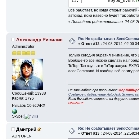
          keybd_event
(
Всё работает, но когда открыт рабочий
автокад, пока наверно будет так работа
«
Последнее редактирование: 24-08-20
Re: Не срабатывает SendComm
Александр Ривилис
«
Ответ #12 :
24-08-2014, 02:00:34
Administrator
Только сегодня обратил внимание, что
Вообще-то всё можно сделать на поря
ToTop. Так всуньте в ToTop запуск -EX
acedCommand. И вообще всё логику раб
Не забывайте про правильное
Форматиро
Сообщений: 13938
Создание и добавление Autodesk Screencas
Карма: 1796
Если Вы задали вопрос и на форуме появи
Решение
Рыцарь ObjectARX
Skype:
Re: Не срабатывает SendComm
Дмитрий
«
Ответ #13 :
24-08-2014, 22:58:34
ADN OPEN