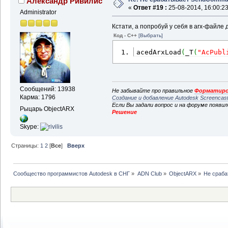
Александр Ривилис
«
Ответ #19 :
25-08-2014, 16:00:23
Administrator
Кстати, а попробуй у себя в arx-файле 
Код - C++
[Выбрать]
acedArxLoad
(
_T
(
"AcPubl
Сообщений: 13938
Не забывайте про правильное
Форматиро
Карма: 1796
Создание и добавление Autodesk Screencas
Если Вы задали вопрос и на форуме появи
Рыцарь ObjectARX
Решение
Skype:
Страницы:
1
2
[
Все
]
Вверх
Сообщество программистов Autodesk в СНГ
»
ADN Club
»
ObjectARX
»
Не сраб