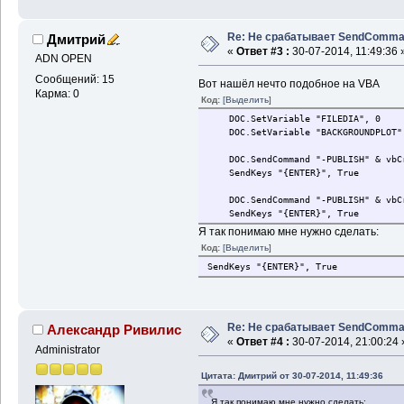
Re: Не срабатывает SendComm
Дмитрий
«
Ответ #3 :
30-07-2014, 11:49:36 
ADN OPEN
Сообщений: 15
Вот нашёл нечто подобное на VBA
Карма: 0
Код:
[Выделить]
DOC.SetVariable "FILEDIA", 0
DOC.SetVariable "BACKGROUNDPLOT"
DOC.SendCommand "-PUBLISH" & vbCr
SendKeys "{ENTER}", True
DOC.SendCommand "-PUBLISH" & vbCr
SendKeys "{ENTER}", True
Я так понимаю мне нужно сделать:
Код:
[Выделить]
SendKeys "{ENTER}", True
Re: Не срабатывает SendComm
Александр Ривилис
«
Ответ #4 :
30-07-2014, 21:00:24 
Administrator
Цитата: Дмитрий от 30-07-2014, 11:49:36
Я так понимаю мне нужно сделать: