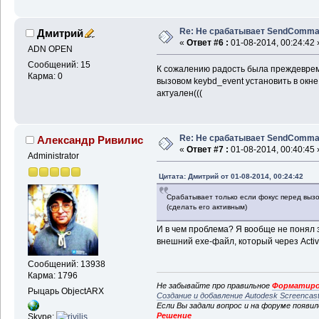
Re: Не срабатывает SendComm
Дмитрий
«
Ответ #6 :
01-08-2014, 00:24:42 
ADN OPEN
Сообщений: 15
К сожалению радость была преждеврем
Карма: 0
вызовом keybd_event установить в окне
актуален(((
Re: Не срабатывает SendComm
Александр Ривилис
«
Ответ #7 :
01-08-2014, 00:40:45 
Administrator
Цитата: Дмитрий от 01-08-2014, 00:24:42
Срабатывает только если фокус перед вызо
(сделать его активным)
И в чем проблема? Я вообще не понял 
внешний exe-файл, который через Act
Сообщений: 13938
Карма: 1796
Не забывайте про правильное
Форматиро
Рыцарь ObjectARX
Создание и добавление Autodesk Screencas
Если Вы задали вопрос и на форуме появи
Решение
Skype: