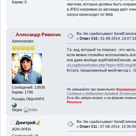
Карма: 0
чертежи, которые должны быть сохранен
в JPEG напрямую из автокада даёт оче
запуск происходит по Web.
Re: Не срабатывает SendComm
Александр Ривилис
«
Ответ #10 :
01-08-2014, 19:07:33
Administrator
Т.е. код, который ты показал - это час
если можно спокойно использовать 
или даже вообще acplPublishExecute, к
cis.org/forum/index.php?topic=859.msg
Кстати, предложенный мной метод с ::S
Сообщений: 13938
Не забывайте про правильное
Форматиро
Карма: 1796
Создание и добавление Autodesk Screencas
Если Вы задали вопрос и на форуме появи
Рыцарь ObjectARX
Решение
Skype:
Re: Не срабатывает SendComm
Дмитрий
«
Ответ #11 :
07-08-2014, 15:36:50
ADN OPEN
Сообщений: 15