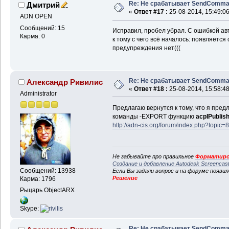
Re: Не срабатывает SendComm
Дмитрий
«
Ответ #17 :
25-08-2014, 15:49:06
ADN OPEN
Сообщений: 15
Исправил, пробел убрал. С ошибкой авт
Карма: 0
к тому с чего всё началось: появляетс
предупреждения нет(((
Re: Не срабатывает SendComm
Александр Ривилис
«
Ответ #18 :
25-08-2014, 15:58:48
Administrator
Предлагаю вернутся к тому, что я пред
команды -EXPORT функцию
acplPublis
http://adn-cis.org/forum/index.php?top
Не забывайте про правильное
Форматиро
Создание и добавление Autodesk Screencas
Сообщений: 13938
Если Вы задали вопрос и на форуме появи
Решение
Карма: 1796
Рыцарь ObjectARX
Skype:
Re: Не срабатывает SendComm