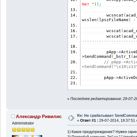
Нет "
)
)
;
          wcsncat
(
acad
wcslen
(
lpszFileName
)
-
          wcscat
(
acad_
          wcscat
(
acad_
----------------------
          pApp
-
>
Active
>
SendCommand
(
_bstr_t
(
a
// pApp->Acti
>SendCommand("\x10\x13
         pApp
-
>
ActiveD
«
Последнее редактирование: 29-07-20
Re: Не срабатывает SendComm
Александр Ривилис
«
Ответ #1 :
29-07-2014, 19:37:51 
Administrator
1) Какое предупреждение? Нужен скрин 
2) Попробуй заменить "\n" на " " (пробел