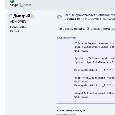
Skype:
Re: Не срабатывает SendComm
Дмитрий
«
Ответ #15 :
25-08-2014, 09:54:24
ADN OPEN
Сообщений: 15
Что в сухом остатке: Это вызов коман
Карма: 0
Код:
[Выделить]
/*Теперь будем сохранять в 
pApp->Documents->Open(_bstr
WAIT_ACAD;
fputws (_T("Opening documen
fputws (lpszFileName,errFi
MessageBox(NULL , _T("1") ,
pApp->ActiveDocument->SendC
WAIT_ACAD;
MessageBox(NULL , _T("2") ,
pApp->ActiveDocument->Clos
WAIT_ACAD;
.
.
.
а это сама команда:
Код:
[Выделить]