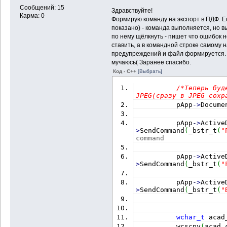
Сообщений: 15
Здравствуйте!
Карма: 0
Формирую команду на экспорт в ПДФ. Ес
показано) - команда выполняется, но 
по нему щёлкнуть - пишет что ошибок н
ставить, а в командной строке самому н
предупреждений и файл формируется. 
мучаюсь( Заранее спасибо.
Код - C++
[Выбрать]
/*Теперь буд
JPEG(сразу в JPEG сохр
          pApp
-
>
Docume
          pApp
-
>
Active
>
SendCommand
(
_bstr_t
(
"
command
          pApp
-
>
Active
>
SendCommand
(
_bstr_t
(
"
          pApp
-
>
Active
>
SendCommand
(
_bstr_t
(
"
wchar_t
 acad
          wcscpy
(
acad_