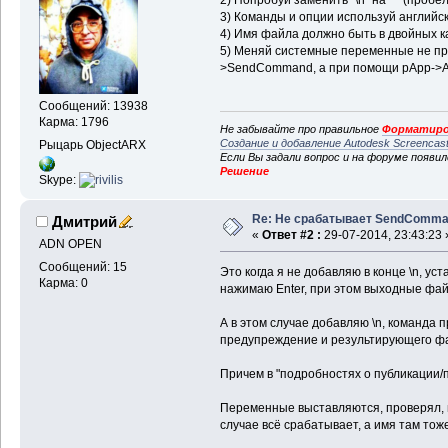
3) Команды и опции используй английс
4) Имя файла должно быть в двойных кавы
5) Меняй системные переменные не пр
>SendCommand, а при помощи pApp->Ac
Сообщений: 13938
Карма: 1796
Не забывайте про правильное
Форматиро
Создание и добавление Autodesk Screencas
Рыцарь ObjectARX
Если Вы задали вопрос и на форуме появи
Решение
Skype:
Re: Не срабатывает SendComm
Дмитрий
«
Ответ #2 :
29-07-2014, 23:43:23 
ADN OPEN
Сообщений: 15
Это когда я не добавляю в конце \n, ус
Карма: 0
нажимаю Enter, при этом выходные фа
А в этом случае добавляю \n, команда 
предупреждение и результирующего фа
Причем в "подробностях о публикации/п
Переменные выставляются, проверял, и
случае всё срабатывает, а имя там тож