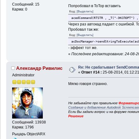
Сообщений: 15
Попробовал в ToTop вставить
Карма: 0
Код:
[Выделить]
acedCommand(RTSTR , _T("-ЭКСПОРТ") 
Через раз автокад падает с ошибкой. Т
Пробовал так же:
Код:
[Выделить]
acDocManager->sendStringToExecute(ac
- эффект тот же.
«
Последнее редактирование: 24-08-2
Re: Не срабатывает SendComm
Александр Ривилис
«
Ответ #14 :
25-08-2014, 01:12:21
Administrator
Мягко говоря странно.
Не забывайте про правильное
Форматиро
Создание и добавление Autodesk Screencas
Если Вы задали вопрос и на форуме появи
Решение
Сообщений: 13938
Карма: 1796
Рыцарь ObjectARX