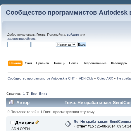
Сообщество программистов Autodesk 
Добро пожаловать,
Гость
. Пожалуйста,
войдите
или
зарегистрируйтесь
.
Начало
Сайт
Правила
Помощь
Поиск
 Непрочитанные 
Календарь
Сообщество программистов Autodesk в СНГ
»
ADN Club
»
ObjectARX
»
Не сраб
Страницы:
1
[
2
]
Все
Вниз
Автор
Тема: Не срабатывает SendCo
0 Пользователей и 1 Гость просматривают эту тему.
Re: Не срабатывает SendComm
Дмитрий
«
Ответ #15 :
25-08-2014, 09:54:24
ADN OPEN