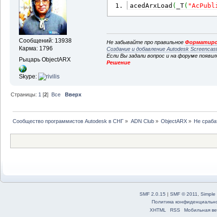
acedArxLoad
(
_T
(
"AcPubl
Сообщений: 13938
Не забывайте про правильное
Форматиро
Карма: 1796
Создание и добавление Autodesk Screencas
Если Вы задали вопрос и на форуме появи
Рыцарь ObjectARX
Решение
Skype:
Страницы:
1
[
2
]
Все
Вверх
Сообщество программистов Autodesk в СНГ
»
ADN Club
»
ObjectARX
»
Не сраб
SMF 2.0.15
|
SMF © 2011
,
Simple
Политика конфиденциальн
XHTML
RSS
Мобильная ве