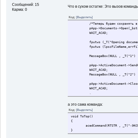
Сообщений: 15
Что в сухом остатке: Это вызов коман
Карма: 0
Код:
[Выделить]
/*Теперь будем сохранять в 
pApp->Documents->Open(_bstr
WAIT_ACAD;
fputws (_T("Opening documen
fputws (lpszFileName,errFi
MessageBox(NULL , _T("1") ,
pApp->ActiveDocument->SendC
WAIT_ACAD;
MessageBox(NULL , _T("2") ,
pApp->ActiveDocument->Clos
WAIT_ACAD;
.
.
.
а это сама команда:
Код:
[Выделить]
void ToTop()
{
acedCommand(RTSTR , _T("-ЭКСПОРТ"
}