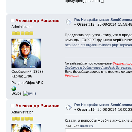
предупреждения нет(((
Re: Не срабатывает SendComm
Александр Ривилис
«
Ответ #18 :
25-08-2014, 15:58:48
Administrator
Предлагаю вернутся к тому, что я пред
команды -EXPORT функцию
acplPublis
http://adn-cis.org/forum/index.php?top
Не забывайте про правильное
Форматиро
Создание и добавление Autodesk Screencas
Сообщений: 13938
Если Вы задали вопрос и на форуме появи
Решение
Карма: 1796
Рыцарь ObjectARX
Skype:
Re: Не срабатывает SendComm
Александр Ривилис
«
Ответ #19 :
25-08-2014, 16:00:23
Administrator
Кстати, а попробуй у себя в arx-файле 
Код - C++
[Выбрать]