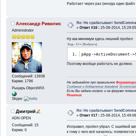
Работает через раз (иногда один файл к
Re: Не срабатывает SendComm
Александр Ривилис
«
Ответ #16 :
25-08-2014, 15:29:05
Administrator
Ну как минимум здесь лишний пробел:
Код - C++
[Выбрать]
pApp
-
>
ActiveDocument
-
>
Поэтому вообще работать не должно.
Сообщений: 13938
Карма: 1796
Не забывайте про правильное
Форматиро
Создание и добавление Autodesk Screencas
Рыцарь ObjectARX
Если Вы задали вопрос и на форуме появи
Решение
Skype:
Re: Не срабатывает SendComm
Дмитрий
«
Ответ #17 :
25-08-2014, 15:49:06
ADN OPEN
Сообщений: 15
Исправил, пробел убрал. С ошибкой авт
Карма: 0
к тому с чего всё началось: появляетс