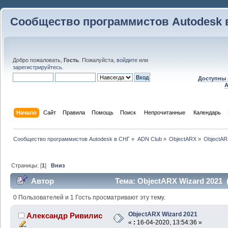
Сообщество программистов Autodesk 
Добро пожаловать,
Гость
. Пожалуйста,
войдите
или
зарегистрируйтесь
.
Доступны 
A
Начало
Сайт
Правила
Помощь
Поиск
 Непрочитанные 
Календарь
Сообщество программистов Autodesk в СНГ
»
ADN Club
»
ObjectARX
»
ObjectAR
Страницы: [
1
]
Вниз
Автор
Тема: ObjectARX Wizard 2021 
0 Пользователей и 1 Гость просматривают эту тему.
ObjectARX Wizard 2021
Александр Ривилис
«
:
16-04-2020, 13:54:36 »