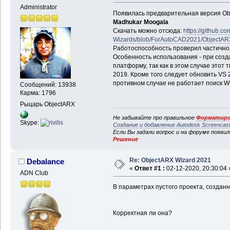
Administrator
Появилась предварительная версия Obj
Madhukar Moogala
Скачать можно отсюда:
https://github.
Wizards/blob/ForAutoCAD2021/ObjectARX
Работоспособность проверил частично -
Особенность использования - при созд
платформу, так как в этом случае этот 
2019. Кроме того следует обновить VS 20
противном случае не работает поиск Wi
Сообщений: 13938
Карма: 1796
Рыцарь ObjectARX
Не забывайте про правильное
Форматиро
Skype:
Создание и добавление Autodesk Screencas
Если Вы задали вопрос и на форуме появи
Решение
Re: ObjectARX Wizard 2021
Debalance
«
Ответ #1 :
02-12-2020, 20:30:04 
ADN Club
В параметрах пустого проекта, созданн
Корректная ли она?