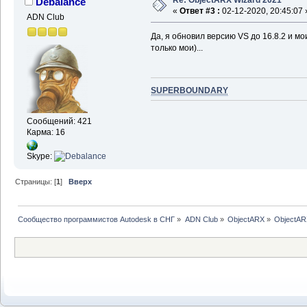
Re: ObjectARX Wizard 2021
Debalance
«
Ответ #3 :
02-12-2020, 20:45:07 
ADN Club
Да, я обновил версию VS до 16.8.2 и м
только мои)...
SUPERBOUNDARY
Сообщений: 421
Карма: 16
Skype:
Страницы: [
1
]
Вверх
Сообщество программистов Autodesk в СНГ
»
ADN Club
»
ObjectARX
»
ObjectAR