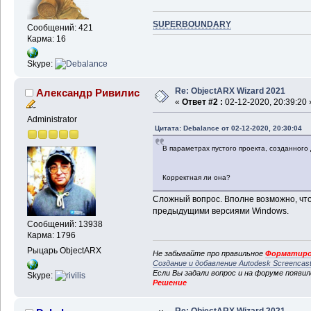
SUPERBOUNDARY
Сообщений: 421
Карма: 16
Skype:
Re: ObjectARX Wizard 2021
Александр Ривилис
«
Ответ #2 :
02-12-2020, 20:39:20 
Administrator
Цитата: Debalance от 02-12-2020, 20:30:04
В параметрах пустого проекта, созданного 
Корректная ли она?
Сложный вопрос. Вполне возможно, что
предыдущими версиями Windows.
Сообщений: 13938
Карма: 1796
Рыцарь ObjectARX
Не забывайте про правильное
Форматиро
Создание и добавление Autodesk Screencas
Если Вы задали вопрос и на форуме появи
Skype:
Решение