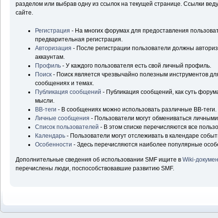
разделом или выбрав одну из ссылок на текущей странице. Ссылки ве
сайте.
Регистрация
- На многих форумах для предоставления пользова
предварительная регистрация.
Авторизация
- После регистрации пользователи должны авторизо
аккаунтам.
Профиль
- У каждого пользователя есть свой личный профиль.
Поиск
- Поиск является чрезвычайно полезным инструментов д
сообщениях и темах.
Публикация сообщений
- Публикация сообщений, как суть форум
мысли.
BB-теги
- В сообщениях можно использовать различные BB-теги.
Личные сообщения
- Пользователи могут обмениваться личным
Список пользователей
- В этом списке перечисляются все польз
Календарь
- Пользователи могут отслеживать в календаре событ
Особенности
- Здесь перечисляются наиболее популярные особ
Дополнительные сведения об использовании SMF ищите в
Wiki-докуме
перечислены люди, поспособствовавшие развитию SMF.