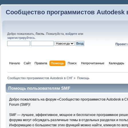
Сообщество программистов Autodesk 
Добро пожаловать,
Гость
. Пожалуйста,
войдите
или
зарегистрируйтесь
.
Проект
Начало
Сайт
Правила
Помощь
Поиск
 Непрочитанные 
Календарь
Сообщество программистов Autodesk в СНГ
»
Помощь
Помощь пользователям SMF
Добро пожаловать на форум «Сообщество программистов Autodesk в С
Forum (SMF)!
SMF — лучшее, эффективное, мощное и бесплатное программное решени
форума могут обсуждать различные темы в отдельных разделах и поль
Информацию о большинстве этих функций можно найти, кликнув по воп