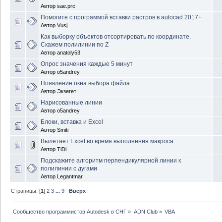
Автор
sae.prc
Помогите с программой вставки растров в autocad 2017+
Автор
Vusj
Как выборку объектов отсортировать по координате.
Скажем полилинии по Z
Автор
anatoly53
Опрос значения каждые 5 минут
Автор
o5andrey
Появление окна выбора файла
Автор
Экзегет
Нарисованные линии
Автор
o5andrey
Блоки, вставка и Excel
Автор
Smiti
Вылетает Excel во время выполнения макроса
Автор
TiDi
Подскажите алгоритм перпендикулярной линии к
полилинии с дугами
Автор
Legantmar
Страницы: [
1
]
2
3
...
9
Вверх
Сообщество программистов Autodesk в СНГ
»
ADN Club
»
VBA