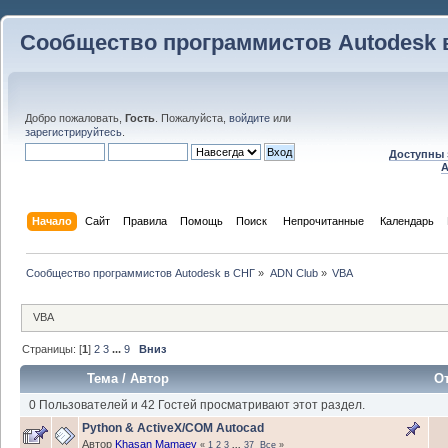
Сообщество программистов Autodesk 
Добро пожаловать,
Гость
. Пожалуйста,
войдите
или
зарегистрируйтесь
.
Доступны 
A
Начало
Сайт
Правила
Помощь
Поиск
 Непрочитанные 
Календарь
Сообщество программистов Autodesk в СНГ
»
ADN Club
»
VBA
VBA
Страницы: [
1
]
2
3
...
9
Вниз
Тема
/
Автор
О
0 Пользователей и 42 Гостей просматривают этот раздел.
Python & ActiveX/COM Autocad
Автор
Khasan Mamaev
«
1
2
3
...
37
Все
»