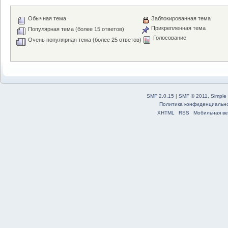
Обычная тема
Заблокированная тема
Прикрепленная тема
Популярная тема (более 15 ответов)
Голосование
Очень популярная тема (более 25 ответов)
SMF 2.0.15
|
SMF © 2011
,
Simple
Политика конфиденциальн
XHTML
RSS
Мобильная ве