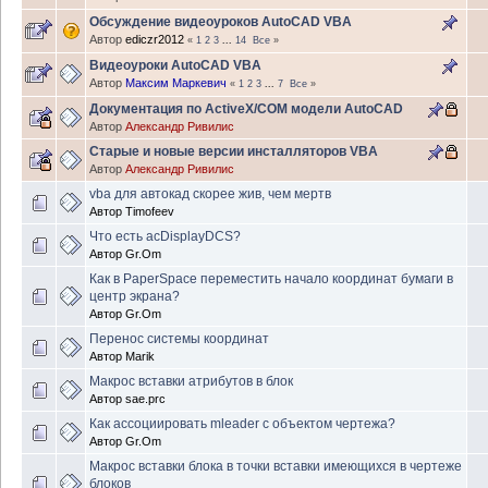
Обсуждение видеоуроков AutoCAD VBA
Автор
ediczr2012
«
1
2
3
...
14
Все
»
Видеоуроки AutoCAD VBA
Автор
Максим Маркевич
«
1
2
3
...
7
Все
»
Документация по ActiveX/COM модели AutoCAD
Автор
Александр Ривилис
Старые и новые версии инсталляторов VBA
Автор
Александр Ривилис
vba для автокад скорее жив, чем мертв
Автор
Timofeev
Что есть acDisplayDCS?
Автор
Gr.Om
Как в PaperSpace переместить начало координат бумаги в
центр экрана?
Автор
Gr.Om
Перенос системы координат
Автор
Marik
Макрос вставки атрибутов в блок
Автор
sae.prc
Как ассоциировать mleader с объектом чертежа?
Автор
Gr.Om
Макрос вставки блока в точки вставки имеющихся в чертеже
блоков