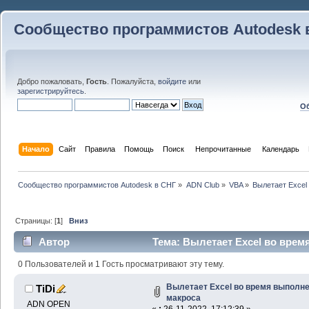
Сообщество программистов Autodesk 
Добро пожаловать,
Гость
. Пожалуйста,
войдите
или
зарегистрируйтесь
.
Об
Начало
Сайт
Правила
Помощь
Поиск
 Непрочитанные 
Календарь
Сообщество программистов Autodesk в СНГ
»
ADN Club
»
VBA
»
Вылетает Excel
Страницы: [
1
]
Вниз
Автор
Тема: Вылетает Excel во вре
24464 раз)
0 Пользователей и 1 Гость просматривают эту тему.
Вылетает Excel во время выполн
TiDi
макроса
ADN OPEN
«
:
26-11-2022, 17:12:39 »