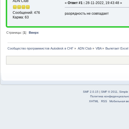
ADN Club
«
Ответ #1 :
28-11-2022, 19:43:48 »
Сообщений: 476
разрядность не совпадает
Карма: 63
Страницы: [
1
]
Вверх
Сообщество программистов Autodesk в СНГ
»
ADN Club
»
VBA
»
Вылетает Excel
SMF 2.0.15
|
SMF © 2011
,
Simple
Политика конфиденциальн
XHTML
RSS
Мобильная ве