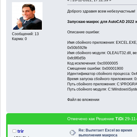
Доброго здравия всем небезучастным!
Запускаю макрос для AutoCAD 2022 x6
Описание ошибки:
Сообщений: 13
Карма: 0
Имя сбойного приложения: EXCEL.EXE, 
0x50b592fe
Имя сбойного модуля: OLEAUT32.dll, ве
0xfc8f0d5b
Код исключения: 0xc0000005
Смещение ошибки: 0x00001900
Идентификатор сбойного процесса: 0x
Время запуска сбойного приложения: 0
Путь сбойного приложения: C:\PROGR
Путь сбойного модуля: C:\Windows\Sys
Файл во вложении
Отмечено как Решение
TiDi
29-11-
Re: Вылетает Excel во время
trir
выполнения макроса